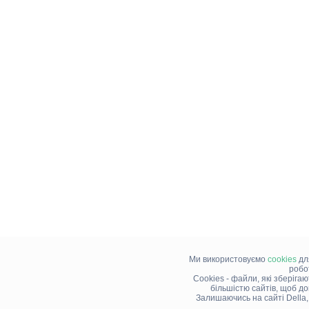
Ми використовуємо
cookies
дл
робо
Cookies - файли, які зберіга
більшістю сайтів, щоб д
Залишаючись на сайті Della