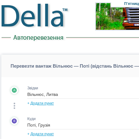
П'ятниц
Перевезти вантаж Вільнюс — Поті (відстань Вільнюс —
Звідки
A
+
Додати пункт
Куди
B
+
Додати пункт