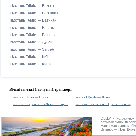
відстань Тбілісі — Валетта
відстань Тбілісі — Варшава
відстань Тбілісі — Ватикан
відстань Тбілісі — Відень
відстань Тбілісі — Вільнюс
відстань Тбілісі — Дублін
відстань Тбілісі — Загреб
відстань Тбілісі — Київ
відстань Тбілісі — Кишинів
Вільні вантажі й попутний транспорт
вантажі Литва — Грузія
вантажі Грузія — Литва
вантажні перевезення Литва — Грузія
вантажні перевезення Грузія — Литва
DELLA™
Розрахунок 
автомобільних
переве
Наша
мапа автомобіл
Вільнюс — Поті. Дякує