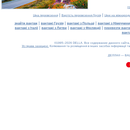
г
|
|
Ціна перевезення
Вартість перевезення Грузія
Ціни на міжнарод
|
|
|
знайти вантаж
вантажі Грузія
вантажі з Польщі
вантажі з Німеччини
|
|
|
вантажі з Італії
вантажі з Литви
вантажі з Фінляндії
перевезти вант
вант
©1995–2026 DELLA. Все содержание данного сайта, 
Усі права захищені.
Копіювання та розміщення в інших засобах інформації та
0.1(aws3)
070826-06:53:21
ДЕЛЛА® —
ВА