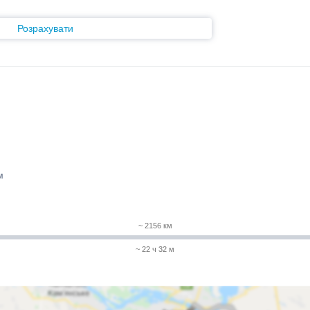
Розрахувати
м
~ 2156 км
~ 22 ч 32 м