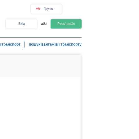
Грузія
Вхід
або
Реєстрація
 транспорт
пошук вантажів і транспорту