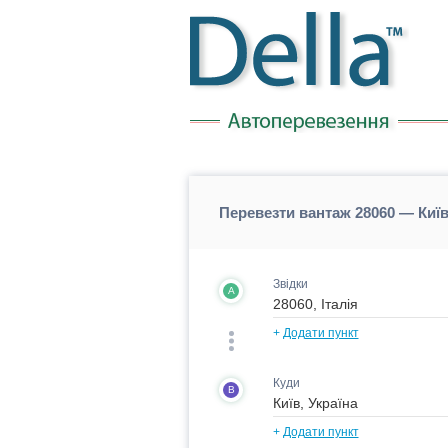
Перевезти вантаж 28060 — Київ
Звідки
A
+
Додати пункт
Куди
B
+
Додати пункт