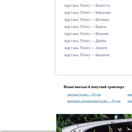
відстань Тбілісі — Валетта
відстань Тбілісі — Варшава
відстань Тбілісі — Ватикан
відстань Тбілісі — Відень
відстань Тбілісі — Вільнюс
відстань Тбілісі — Дублін
відстань Тбілісі — Загреб
відстань Тбілісі — Кишинів
Вільні вантажі й попутний транспорт
вантажі Італія — Грузія
ван
вантажні перевезення Італія — Грузія
ван