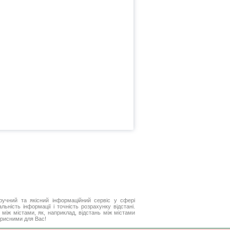
ручний та якісний інформаційний сервіс у сфері
ьність інформації і точність розрахунку відстані.
між містами, як, наприклад, відстань між містами
корисними для Вас!