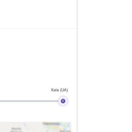
Київ (UA)
B