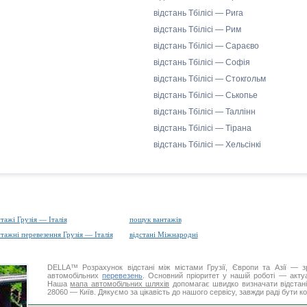
відстань Тбілісі — Рига
відстань Тбілісі — Рим
відстань Тбілісі — Сараєво
відстань Тбілісі — Софія
відстань Тбілісі — Стокгольм
відстань Тбілісі — Ськопье
відстань Тбілісі — Таллінн
відстань Тбілісі — Тірана
відстань Тбілісі — Хельсінкі
тажі Грузія — Італія
пошук вантажів
тажні перевезення Грузія — Італія
відстані Міжнародні
DELLA™
Розрахунок відстані
між містами Грузії, Європи та Азії — з
автомобільних
перевезень
. Основний пріоритет у нашій роботі — актуал
Наша
мапа автомобільних шляхів
допомагає швидко визначати відстані 
28060 — Київ. Дякуємо за цікавість до нашого сервісу, завжди раді бути 