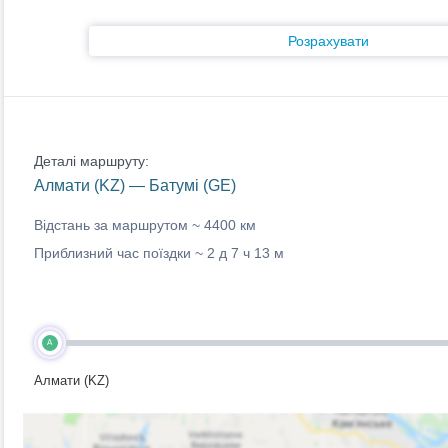
Розрахувати
Деталі маршруту:
Алмати (KZ) — Батумі (GE)
Відстань за маршрутом ~
4400 км
Приблизний час поїздки ~
2 д 7 ч 13 м
A
Алмати (KZ)