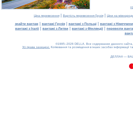
г
|
|
Ціна перевезення
Вартість перевезення Грузія
Ціни на міжнарод
|
|
|
знайти вантаж
вантажі Грузія
вантажі з Польщі
вантажі з Німеччини
|
|
|
вантажі з Італії
вантажі з Литви
вантажі з Фінляндії
перевезти вант
вант
©1995–2026 DELLA. Все содержание данного сайта, 
Усі права захищені.
Копіювання та розміщення в інших засобах інформації та
0.09(aws3)
060826-22:59:34
ДЕЛЛА® —
ВА