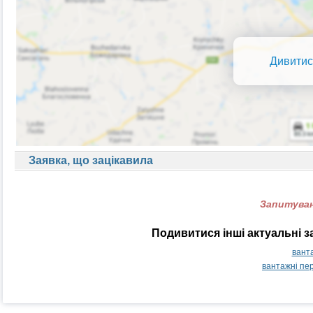
Дивитис
Заявка, що зацікавила
Запитуван
Подивитися інші актуальні з
вант
вантажні пе