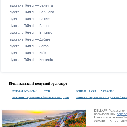
відстань Тбілісі — Валетта
відстань Тбілісі — Варшава
відстань Тбілісі — Ватикан
відстань Тбілісі — Відень
відстань Тбілісі — Вільнюс
відстань Тбілісі — Дублін
відстань Тбілісі — Загреб
відстань Тбілісі — Київ
відстань Тбілісі — Кишинів
Вільні вантажі й попутний транспорт
вантажі Казахстан — Грузія
вантажі Грузія — Казахстан
вантажні перевезення Казахстан — Грузія
вантажні перевезення Грузія — Каза
DELLA™
Розрахунок 
автомобільних
переве
Наша
мапа автомобіл
Алмати — Батумі. Дяку