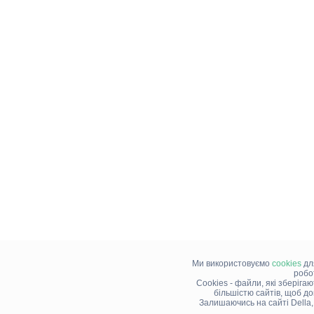
Ми використовуємо
cookies
дл
робо
Cookies - файли, які зберіга
більшістю сайтів, щоб д
Залишаючись на сайті Della