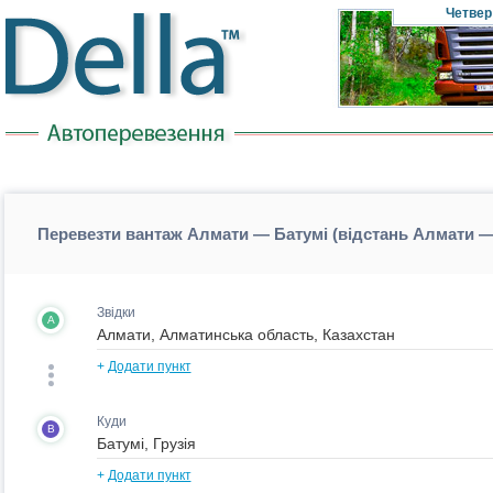
Четвер
Перевезти вантаж Алмати — Батумі (відстань Алмати —
Звідки
A
+
Додати пункт
Куди
B
+
Додати пункт