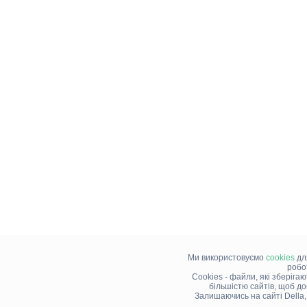
Ми використовуємо
cookies
дл
робо
Cookies - файли, які зберіга
більшістю сайтів, щоб д
Залишаючись на сайті Della