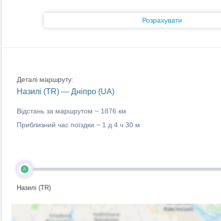
Розрахувати
Деталі маршруту:
Назилі (TR) — Дніпро (UA)
Відстань за маршрутом ~
1876 км
Приблизний час поїздки ~
1 д 4 ч 30 м
A
Назилі (TR)