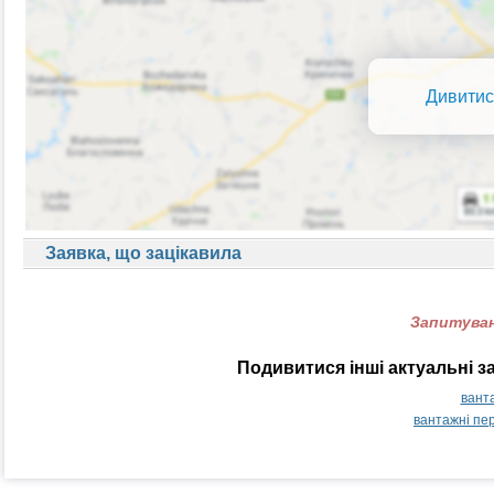
Дивитис
Заявка, що зацікавила
Запитуван
Подивитися інші актуальні з
вант
вантажні пе