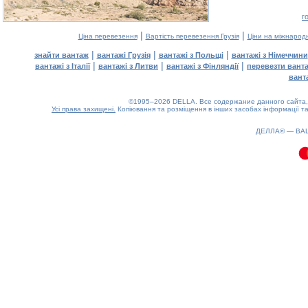
г
|
|
Ціна перевезення
Вартість перевезення Грузія
Ціни на міжнарод
|
|
|
знайти вантаж
вантажі Грузія
вантажі з Польщі
вантажі з Німеччини
|
|
|
вантажі з Італії
вантажі з Литви
вантажі з Фінляндії
перевезти вант
вант
©1995–2026 DELLA. Все содержание данного сайта, 
Усі права захищені.
Копіювання та розміщення в інших засобах інформації та
0.1(aws4)
080826-21:07:05
ДЕЛЛА® —
ВА