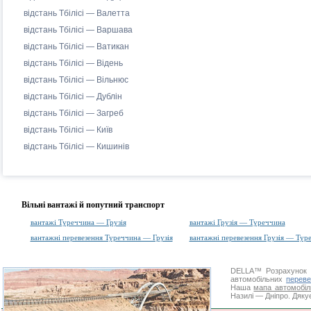
відстань Тбілісі — Валетта
відстань Тбілісі — Варшава
відстань Тбілісі — Ватикан
відстань Тбілісі — Відень
відстань Тбілісі — Вільнюс
відстань Тбілісі — Дублін
відстань Тбілісі — Загреб
відстань Тбілісі — Київ
відстань Тбілісі — Кишинів
Вільні вантажі й попутний транспорт
вантажі Туреччина — Грузія
вантажі Грузія — Туреччина
вантажні перевезення Туреччина — Грузія
вантажні перевезення Грузія — Тур
DELLA™
Розрахунок 
автомобільних
переве
Наша
мапа автомобіл
Назилі — Дніпро. Дякує