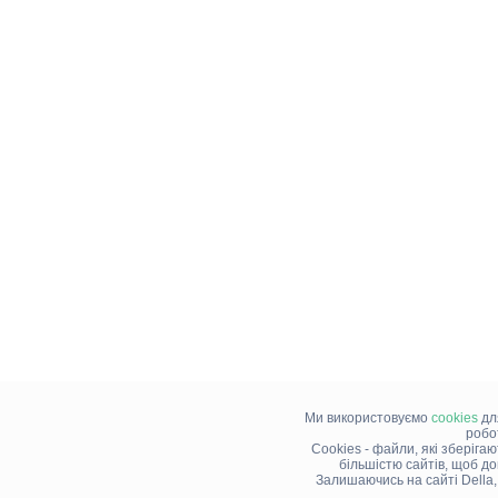
Ми використовуємо
cookies
дл
робо
Cookies - файли, які зберіга
більшістю сайтів, щоб д
Залишаючись на сайті Della