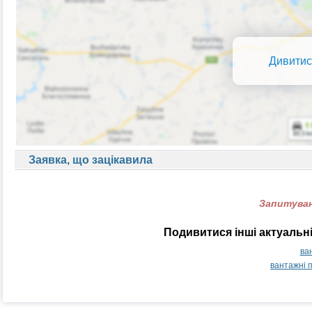
Дивитис
Заявка, що зацікавила
Запитуван
Подивитися інші актуальні
ван
вантажні 