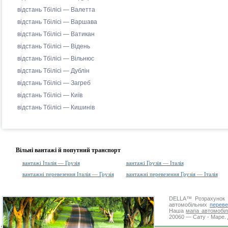
відстань Тбілісі — Валетта
відстань Тбілісі — Варшава
відстань Тбілісі — Ватикан
відстань Тбілісі — Відень
відстань Тбілісі — Вільнюс
відстань Тбілісі — Дублін
відстань Тбілісі — Загреб
відстань Тбілісі — Київ
відстань Тбілісі — Кишинів
Вільні вантажі й попутний транспорт
вантажі Італія — Грузія
вантажі Грузія — Італія
вантажні перевезення Італія — Грузія
вантажні перевезення Грузія — Італія
DELLA™
Розрахунок 
автомобільних
переве
Наша
мапа автомобіл
20060 — Сату - Маре. 