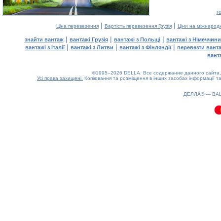
г
|
|
Ціна перевезення
Вартість перевезення Грузія
Ціни на міжнарод
|
|
|
знайти вантаж
вантажі Грузія
вантажі з Польщі
вантажі з Німеччини
|
|
|
вантажі з Італії
вантажі з Литви
вантажі з Фінляндії
перевезти вант
вант
©1995–2026 DELLA. Все содержание данного сайта, 
Усі права захищені.
Копіювання та розміщення в інших засобах інформації та
0.09(aws3)
060826-10:23:51
ДЕЛЛА® —
ВА