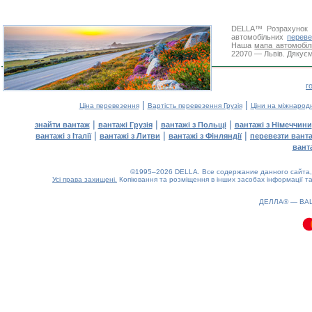
DELLA™
Розрахунок 
автомобільних
переве
Наша
мапа автомобіл
22070 — Львів. Дякуєм
г
|
|
Ціна перевезення
Вартість перевезення Грузія
Ціни на міжнарод
|
|
|
знайти вантаж
вантажі Грузія
вантажі з Польщі
вантажі з Німеччини
|
|
|
вантажі з Італії
вантажі з Литви
вантажі з Фінляндії
перевезти вант
вант
©1995–2026 DELLA. Все содержание данного сайта, 
Усі права захищені.
Копіювання та розміщення в інших засобах інформації та
0.09(aws4)
080826-10:44:37
ДЕЛЛА® —
ВА