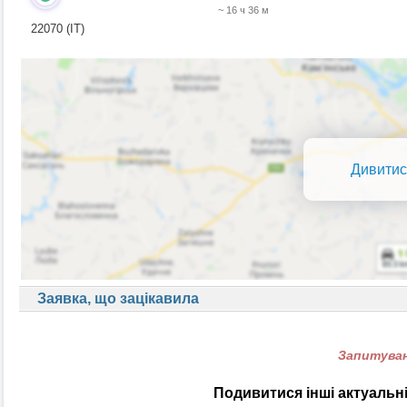
~ 16 ч 36 м
22070 (IT)
Дивитис
Заявка, що зацікавила
Запитуван
Подивитися інші актуальні