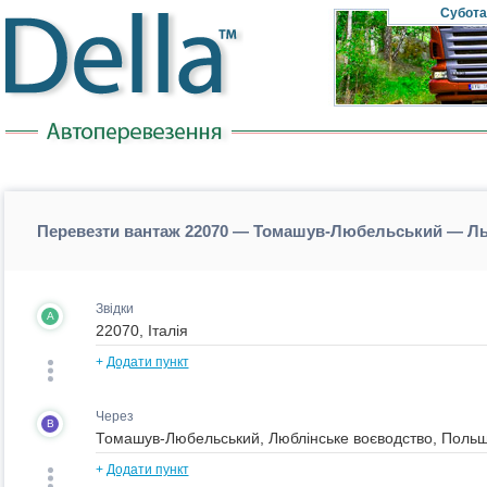
Субота
Перевезти вантаж 22070 — Томашув-Любельський — Ль
Звідки
A
+
Додати пункт
Через
B
+
Додати пункт