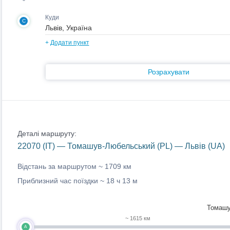
Куди
C
+
Додати пункт
Розрахувати
Деталі маршруту:
22070 (IT) — Томашув-Любельський (PL) — Львів (UA)
Відстань за маршрутом ~
1709 км
Приблизний час поїздки ~
18 ч 13 м
Томашу
~ 1615 км
A