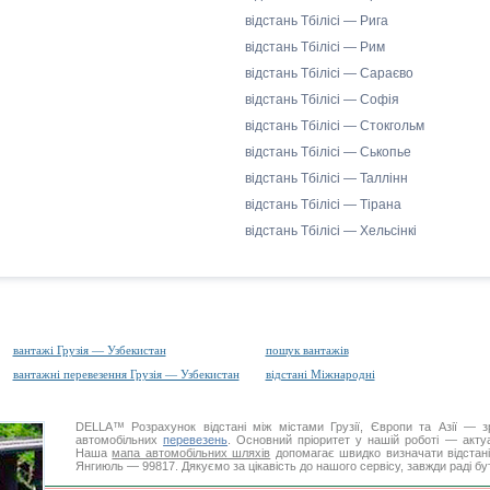
відстань Тбілісі — Рига
відстань Тбілісі — Рим
відстань Тбілісі — Сараєво
відстань Тбілісі — Софія
відстань Тбілісі — Стокгольм
відстань Тбілісі — Ськопье
відстань Тбілісі — Таллінн
відстань Тбілісі — Тірана
відстань Тбілісі — Хельсінкі
вантажі Грузія — Узбекистан
пошук вантажів
вантажні перевезення Грузія — Узбекистан
відстані Міжнародні
DELLA™
Розрахунок відстані
між містами Грузії, Європи та Азії — з
автомобільних
перевезень
. Основний пріоритет у нашій роботі — актуал
Наша
мапа автомобільних шляхів
допомагає швидко визначати відстані 
Янгиюль — 99817. Дякуємо за цікавість до нашого сервісу, завжди раді б