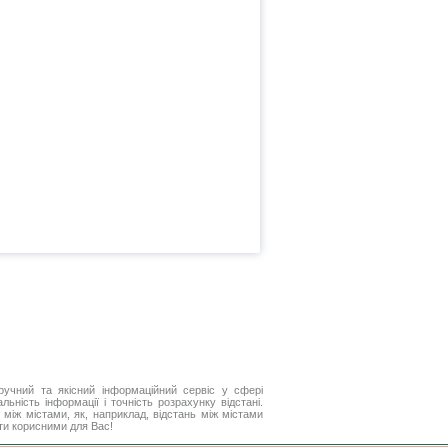
ручний та якісний інформаційний сервіс у сфері
ьність інформації і точність розрахунку відстані.
між містами, як, наприклад, відстань між містами
ути корисними для Вас!