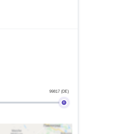
99817 (DE)
B