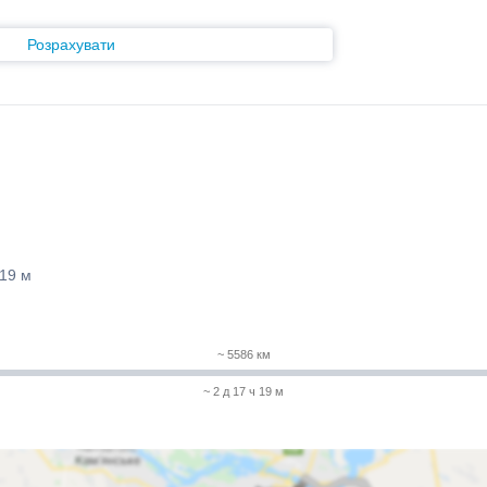
Розрахувати
 19 м
~ 5586 км
~ 2 д 17 ч 19 м