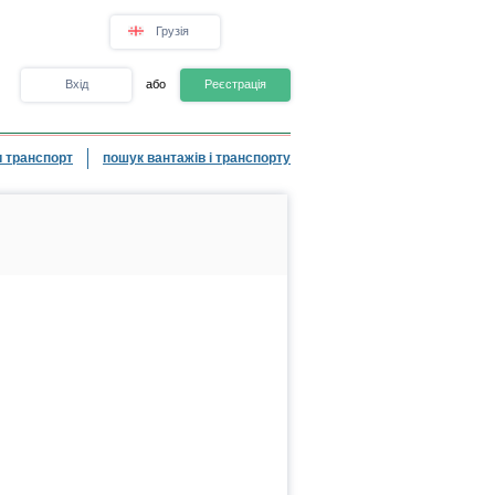
Грузія
Вхід
або
Реєстрація
 транспорт
пошук вантажів і транспорту