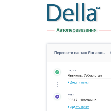
Перевезти вантаж Янгиюль — 9
Звідки
A
+
Додати пункт
Куди
B
+
Додати пункт