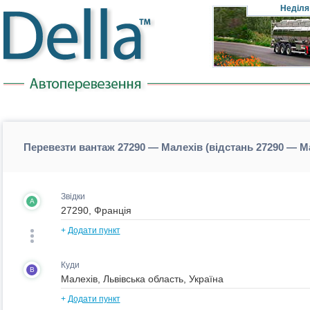
Неділя
Перевезти вантаж 27290 — Малехів (відстань 27290 — М
Звідки
A
+
Додати пункт
Куди
B
+
Додати пункт