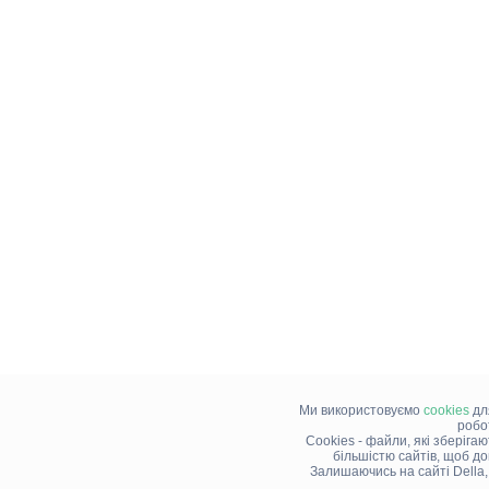
Ми використовуємо
cookies
дл
робо
Cookies - файли, які зберіга
більшістю сайтів, щоб д
Залишаючись на сайті Della