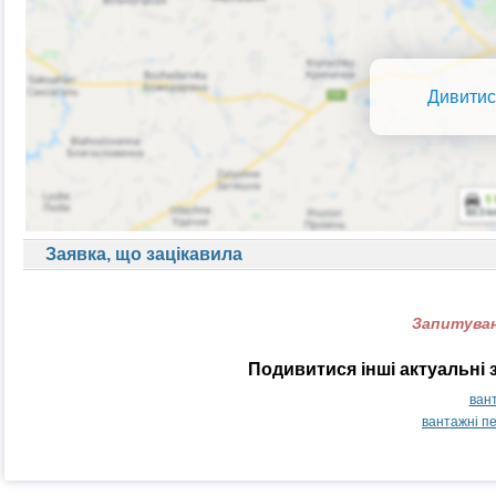
Дивитис
Заявка, що зацікавила
Запитуван
Подивитися інші актуальні 
вант
вантажні п