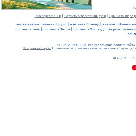
г
|
|
Ціна перевезення
Вартість перевезення Грузія
Ціни на міжнарод
|
|
|
знайти вантаж
вантажі Грузія
вантажі з Польщі
вантажі з Німеччини
|
|
|
вантажі з Італії
вантажі з Литви
вантажі з Фінляндії
перевезти вант
вант
©1995–2026 DELLA. Все содержание данного сайта, 
Усі права захищені.
Копіювання та розміщення в інших засобах інформації та
0.1(aws2)
090826-11:05:08
ДЕЛЛА® —
ВА