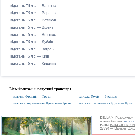
відстань Тбілісі — Валетта
відстань Тбілісі — Варшава
відстань Тбілісі — Ватикан
відстань Тбілісі — Відень
відстань Тбілісі — Вільнюс
відстань Тбілісі — Дублін
відстань Тбілісі — Загреб
відстань Тбілісі — Київ
відстань Тбілісі — Кишинів
Вільні вантажі й попутний транспорт
вантажі Франція — Грузія
вантажі Грузія — Франція
вантажні перевезення Франція — Грузія
вантажні перевезення Грузія — Франц
DELLA™
Розрахунок 
автомобільних
переве
Наша
мапа автомобіл
27290 — Малехів. Дяку