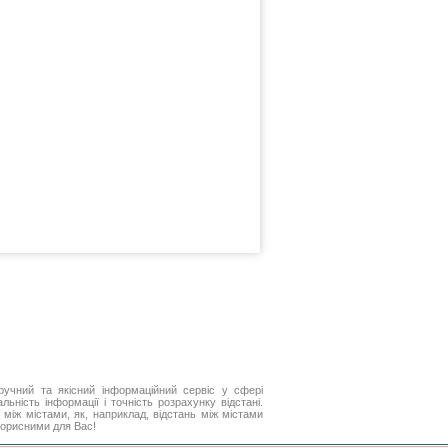
ручний та якісний інформаційний сервіс у сфері
ьність інформації і точність розрахунку відстані.
між містами, як, наприклад, відстань між містами
 корисними для Вас!