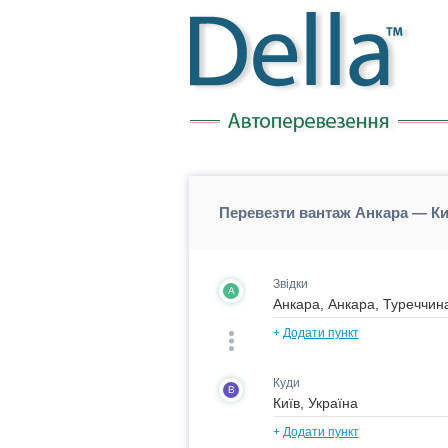
Перевезти вантаж Анкара — Киї
Звідки
A
+
Додати пункт
Куди
B
+
Додати пункт