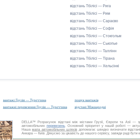
відстань Тбілісі — Рига
відстань Тбілісі — Рим
відстань Тбілісі — Сараєво
відстань Тбілісі — Софія
відстань Тбілісі — Стокгольм
відстань Тбілісі — Ськопье
відстань Тбілісі — Таллінн
відстань Тбілісі — Тірана
відстань Тбілісі — Хельсінкі
вантажі Грузія — Туреччина
пошук вантажів
вантажні перевезення Грузія — Туреччина
відстані Міжнародні
DELLA™
Розрахунок відстані
між містами Грузії, Європи та Азії — з
автомобільних
перевезень
. Основний пріоритет у нашій роботі — актуал
Наша
мапа автомобільних шляхів
допомагає швидко визначати відстані 
Анкара — Київ. Дякуємо за цікавість до нашого сервісу, завжди раді бути