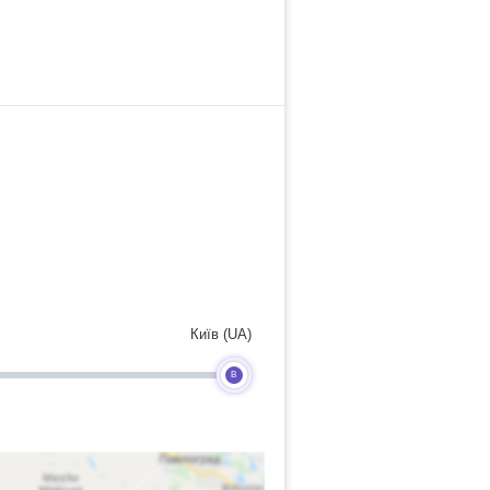
Київ (UA)
B