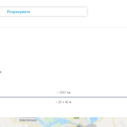
Розрахувати
м
~ 1557 км
~ 22 ч 45 м