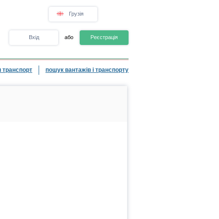
Грузія
Вхід
або
Реєстрація
 транспорт
пошук вантажів і транспорту