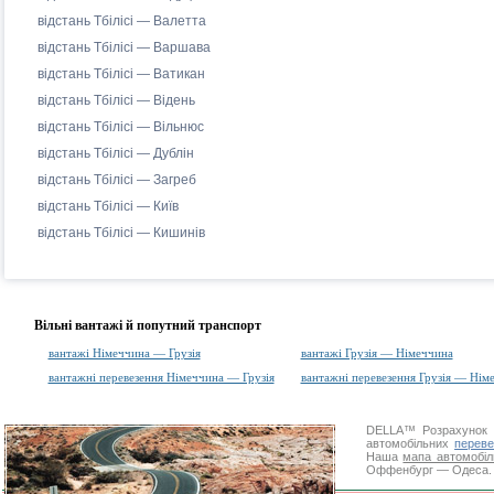
відстань Тбілісі — Валетта
відстань Тбілісі — Варшава
відстань Тбілісі — Ватикан
відстань Тбілісі — Відень
відстань Тбілісі — Вільнюс
відстань Тбілісі — Дублін
відстань Тбілісі — Загреб
відстань Тбілісі — Київ
відстань Тбілісі — Кишинів
Вільні вантажі й попутний транспорт
вантажі Німеччина — Грузія
вантажі Грузія — Німеччина
вантажні перевезення Німеччина — Грузія
вантажні перевезення Грузія — Нім
DELLA™
Розрахунок 
автомобільних
переве
Наша
мапа автомобіл
Оффенбург — Одеса. Дя