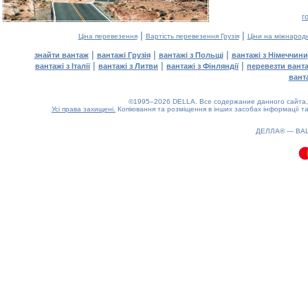
г
|
|
Ціна перевезення
Вартість перевезення Грузія
Ціни на міжнарод
|
|
|
знайти вантаж
вантажі Грузія
вантажі з Польщі
вантажі з Німеччини
|
|
|
вантажі з Італії
вантажі з Литви
вантажі з Фінляндії
перевезти вант
вант
©1995–2026 DELLA. Все содержание данного сайта, 
Усі права захищені.
Копіювання та розміщення в інших засобах інформації та
0.1(aws2)
060826-20:45:47
ДЕЛЛА® —
ВА