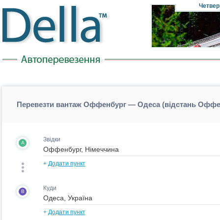
Четвер
Перевезти вантаж Оффенбург — Одеса (відстань Офф
Звідки
A
+
Додати пункт
Куди
B
+
Додати пункт