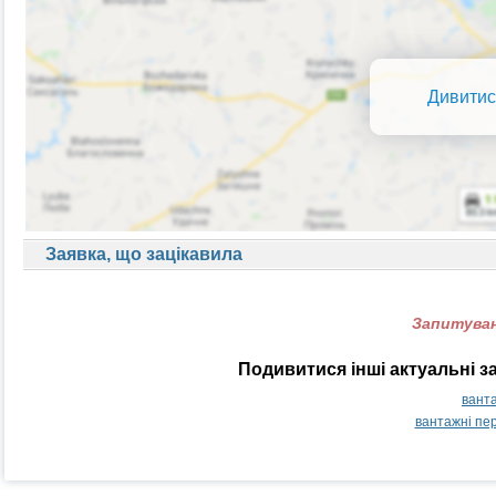
Дивитис
Заявка, що зацікавила
Запитуван
Подивитися інші актуальні з
ванта
вантажні пе