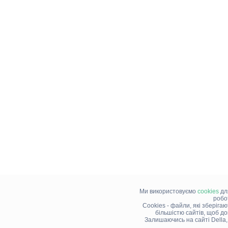
Ми використовуємо
cookies
дл
робо
Cookies - файли, які зберіга
більшістю сайтів, щоб д
Залишаючись на сайті Della