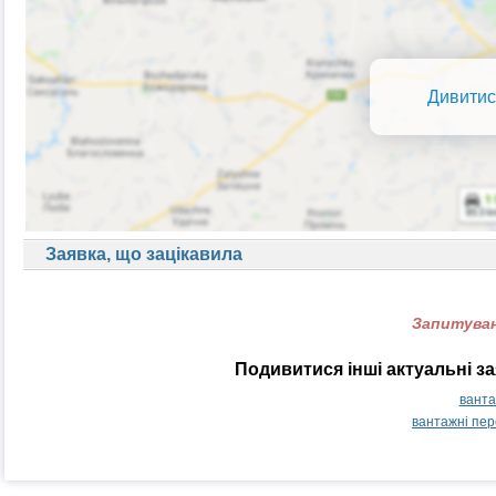
Дивитис
Заявка, що зацікавила
Запитуван
Подивитися інші актуальні з
ванта
вантажні пер