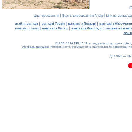
г
|
|
Ціна перевезення
Вартість перевезення Грузія
Ціни на міжнарод
|
|
|
знайти вантаж
вантажі Грузія
вантажі з Польщі
вантажі з Німеччини
|
|
|
вантажі з Італії
вантажі з Литви
вантажі з Фінляндії
перевезти вант
вант
©1995–2026 DELLA. Все содержание данного сайта, 
Усі права захищені.
Копіювання та розміщення в інших засобах інформації та
0.08(aws4)
090826-13:09:55
ДЕЛЛА® —
ВА