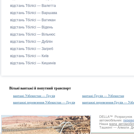
відстань Тбілісі — Валетта
відстань Тбілісі — Варшава
відстань Тбілісі — Ватикан
відстань Тбілісі — Відень
відстань Тбілісі — Вільнюс
відстань Тбілісі — Дублін
відстань Тбілісі — Загреб
відстань Тбілісі — Київ
відстань Тбілісі — Кишинів
Вільні вантажі й попутний транспорт
вантажі Узбекистан — Грузія
вантажі Грузія — Узбекистан
вантажні перевезення Узбекистан — Грузія
вантажні перевезення Грузія — Узб
DELLA™
Розрахунок 
автомобільних
переве
Наша
мапа автомобіл
Ташкент — Алмати. Дяк