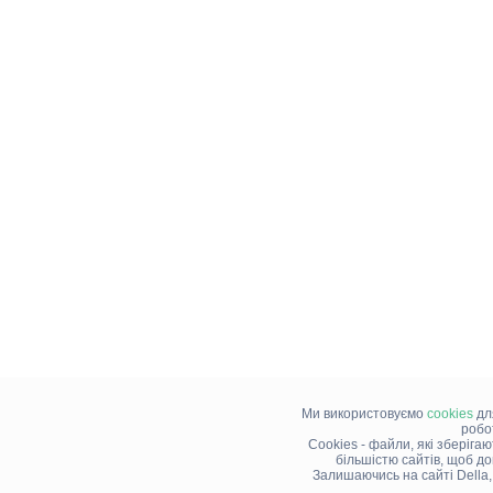
Ми використовуємо
cookies
дл
робо
Cookies - файли, які зберіга
більшістю сайтів, щоб д
Залишаючись на сайті Della