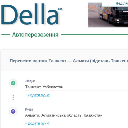
Неділя
Перевезти вантаж Ташкент — Алмати (відстань Ташкен
Звідки
A
+
Додати пункт
Куди
B
+
Додати пункт