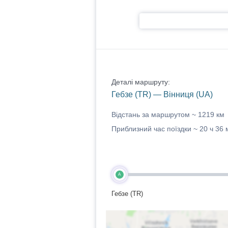
Деталі маршруту:
Гебзе (TR) — Вінниця (UA)
Відстань за маршрутом ~
1219 км
Приблизний час поїздки ~
20 ч 36 
A
Гебзе (TR)