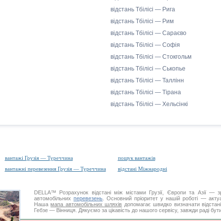
відстань Тбілісі — Рига
відстань Тбілісі — Рим
відстань Тбілісі — Сараєво
відстань Тбілісі — Софія
відстань Тбілісі — Стокгольм
відстань Тбілісі — Ськопье
відстань Тбілісі — Таллінн
відстань Тбілісі — Тірана
відстань Тбілісі — Хельсінкі
вантажі Грузія — Туреччина
пошук вантажів
вантажні перевезення Грузія — Туреччина
відстані Міжнародні
DELLA™
Розрахунок відстані
між містами Грузії, Європи та Азії — з
автомобільних
перевезень
. Основний пріоритет у нашій роботі — актуал
Наша
мапа автомобільних шляхів
допомагає швидко визначати відстані 
Гебзе — Вінниця. Дякуємо за цікавість до нашого сервісу, завжди раді бу