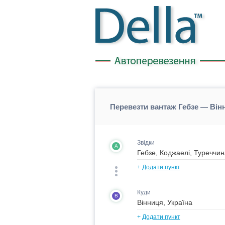
Перевезти вантаж Гебзе — Вінн
Звідки
A
+
Додати пункт
Куди
B
+
Додати пункт