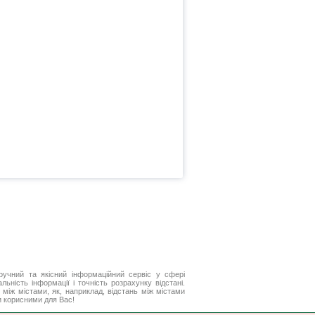
ручний та якісний інформаційний сервіс у сфері
ьність інформації і точність розрахунку відстані.
між містами, як, наприклад, відстань між містами
ти корисними для Вас!