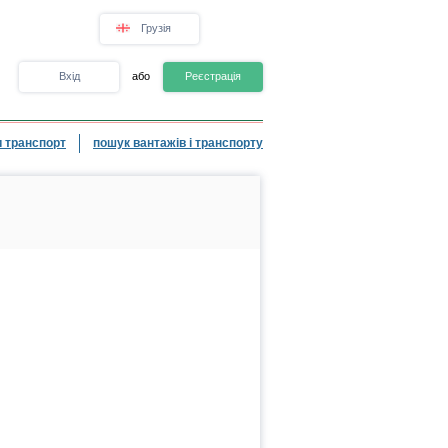
Грузія
Вхід
або
Реєстрація
 транспорт
пошук вантажів і транспорту