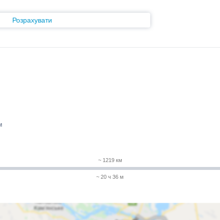
Розрахувати
м
~ 1219 км
~ 20 ч 36 м