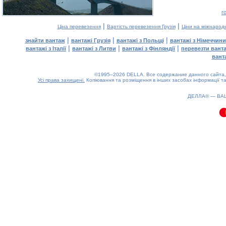
г
|
|
Ціна перевезення
Вартість перевезення Грузія
Ціни на міжнарод
|
|
|
знайти вантаж
вантажі Грузія
вантажі з Польщі
вантажі з Німеччини
|
|
|
вантажі з Італії
вантажі з Литви
вантажі з Фінляндії
перевезти вант
вант
©1995–2026 DELLA. Все содержание данного сайта, 
Усі права захищені.
Копіювання та розміщення в інших засобах інформації та
0.08(aws4)
090826-07:41:56
ДЕЛЛА® —
ВА