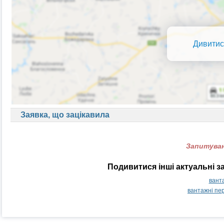
Дивитис
Заявка, що зацікавила
Запитуван
Подивитися інші актуальні з
вант
вантажні пе