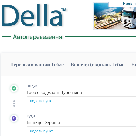
Неділя
Перевезти вантаж Гебзе — Вінниця (відстань Гебзе — В
Звідки
A
+
Додати пункт
Куди
B
+
Додати пункт