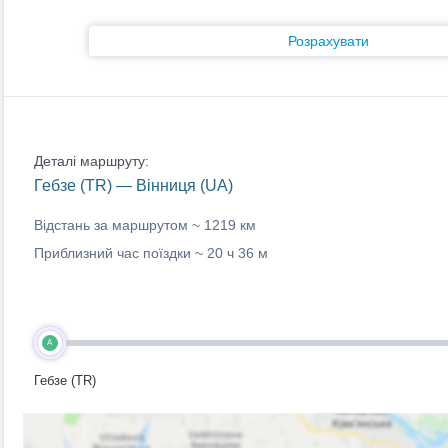
Розрахувати
Деталі маршруту:
Гебзе (TR) — Вінниця (UA)
Відстань за маршрутом ~
1219 км
Приблизний час поїздки ~
20 ч 36 м
A
Гебзе (TR)