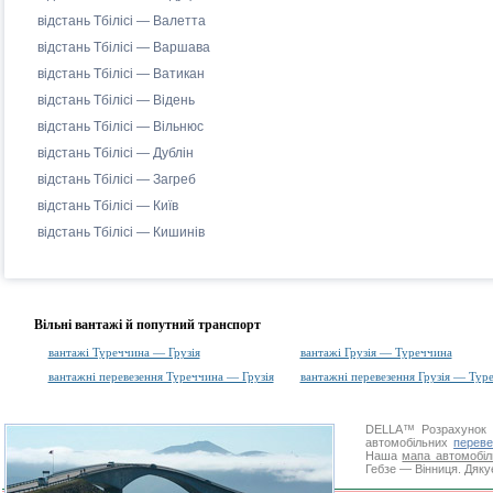
відстань Тбілісі — Валетта
відстань Тбілісі — Варшава
відстань Тбілісі — Ватикан
відстань Тбілісі — Відень
відстань Тбілісі — Вільнюс
відстань Тбілісі — Дублін
відстань Тбілісі — Загреб
відстань Тбілісі — Київ
відстань Тбілісі — Кишинів
Вільні вантажі й попутний транспорт
вантажі Туреччина — Грузія
вантажі Грузія — Туреччина
вантажні перевезення Туреччина — Грузія
вантажні перевезення Грузія — Тур
DELLA™
Розрахунок 
автомобільних
переве
Наша
мапа автомобіл
Гебзе — Вінниця. Дякує