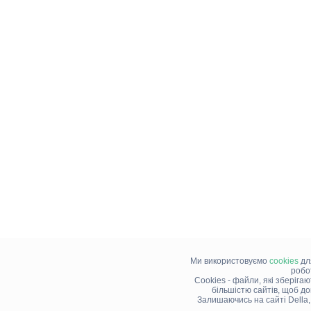
Ми використовуємо
cookies
дл
робо
Cookies - файли, які зберіга
більшістю сайтів, щоб д
Залишаючись на сайті Della