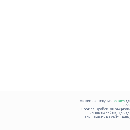
Ми використовуємо
cookies
дл
робо
Cookies - файли, які зберіга
більшістю сайтів, щоб д
Залишаючись на сайті Della