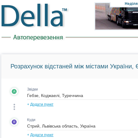
Неділя
Розрахунок відстаней між містами України, Є
Звідки
A
+
Додати пункт
Куди
B
+
Додати пункт