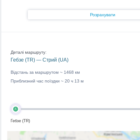
Розрахувати
Деталі маршруту:
Гебзе (TR) — Стрий (UA)
Відстань за маршрутом ~
1468 км
Приблизний час поїздки ~
20 ч 13 м
A
Гебзе (TR)