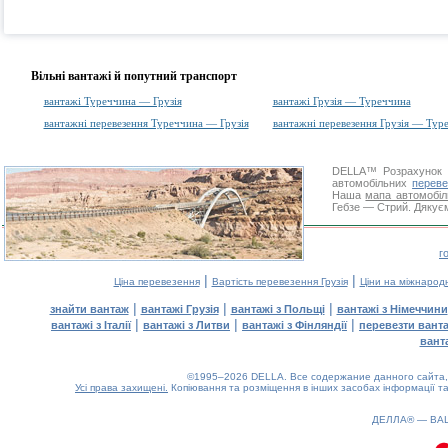
Вільні вантажі й попутний транспорт
вантажі Туреччина — Грузія
вантажі Грузія — Туреччина
вантажні перевезення Туреччина — Грузія
вантажні перевезення Грузія — Тур
DELLA™
Розрахунок 
автомобільних
переве
Наша
мапа автомобіл
Гебзе — Стрий. Дякуєм
г
|
|
Ціна перевезення
Вартість перевезення Грузія
Ціни на міжнарод
|
|
|
знайти вантаж
вантажі Грузія
вантажі з Польщі
вантажі з Німеччини
|
|
|
вантажі з Італії
вантажі з Литви
вантажі з Фінляндії
перевезти вант
вант
©1995–2026 DELLA. Все содержание данного сайта, 
Усі права захищені.
Копіювання та розміщення в інших засобах інформації та
0.09(aws3)
090826-17:19:36
ДЕЛЛА® —
ВА