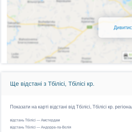
Дивитис
Ще відстані з Тбілісі, Тбілісі кр.
Показати на карті відстані від Тбілісі, Тбілісі кр. регіо
відстань Тбілісі — Амстердам
відстань Тбілісі — Андорра-ла-Вєлія