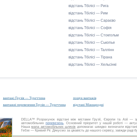
відстань Тбілісі — Рига
відстань Тбілісі — Рим
відстань Тбілісі — Сараєво
відстань Тбілісі — Софія
відстань Тбілісі — Стокгольм
відстань Тбілісі — Ськопье
відстань Тбілісі — Таллінн
відстань Тбілісі — Тірана
відстань Тбілісі — Хельсінкі
вантажі Грузія — Туреччина
пошук вантажів
вантажні перевезення Грузія — Туреччина
відстані Міжнародні
DELLA™
Розрахунок відстані
між містами Грузії, Європи та Азії — з
автомобільних
перевезень
. Основний пріоритет у нашій роботі — актуал
Наша
мапа автомобільних шляхів
допомагає швидко визначати відстані 
Гебзе — Кривий Ріг. Дякуємо за цікавість до нашого сервісу, завжди раді 