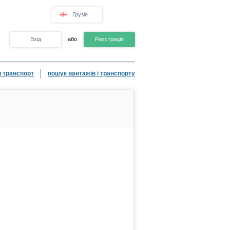
Грузія
Вхід
або
Реєстрація
 транспорт
пошук вантажів і транспорту