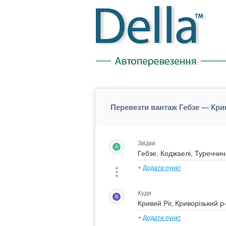
Перевезти вантаж Гебзе — Крив
Звідки
A
+
Додати пункт
Куди
B
+
Додати пункт