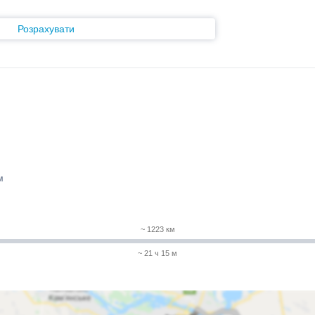
Розрахувати
м
~ 1223 км
~ 21 ч 15 м