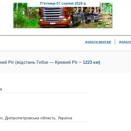
П'ятниця
07 серпня 2026 р.
додати вантаж
додати
ий Ріг (відстань Гебзе — Кривий Ріг
~ 1223 км)