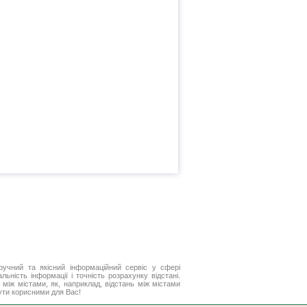
ручний та якісний інформаційний сервіс у сфері
ьність інформації і точність розрахунку відстані.
між містами, як, наприклад, відстань між містами
бути корисними для Вас!