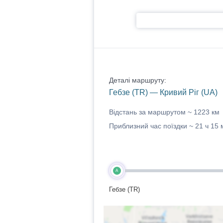
Деталі маршруту:
Гебзе (TR) — Кривий Ріг (UA)
Відстань за маршрутом ~
1223 км
Приблизний час поїздки ~
21 ч 15 
A
Гебзе (TR)