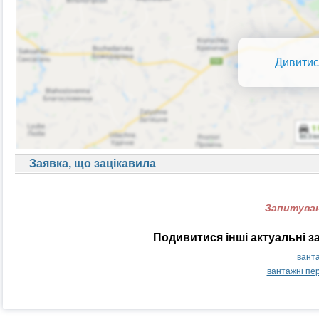
Дивитис
Заявка, що зацікавила
Запитуван
Подивитися інші актуальні з
ванта
вантажні пе