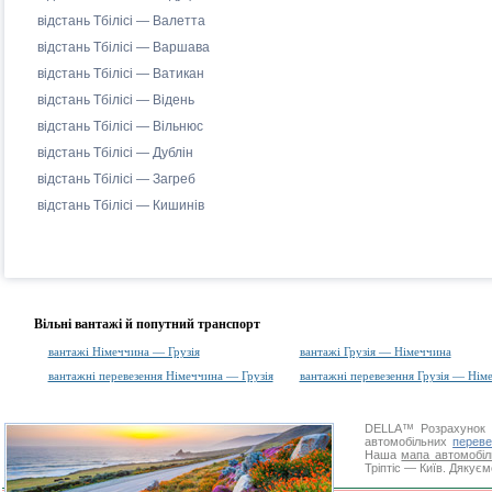
відстань Тбілісі — Валетта
відстань Тбілісі — Варшава
відстань Тбілісі — Ватикан
відстань Тбілісі — Відень
відстань Тбілісі — Вільнюс
відстань Тбілісі — Дублін
відстань Тбілісі — Загреб
відстань Тбілісі — Кишинів
Вільні вантажі й попутний транспорт
вантажі Німеччина — Грузія
вантажі Грузія — Німеччина
вантажні перевезення Німеччина — Грузія
вантажні перевезення Грузія — Нім
DELLA™
Розрахунок 
автомобільних
переве
Наша
мапа автомобіл
Тріптіс — Київ. Дякуєм