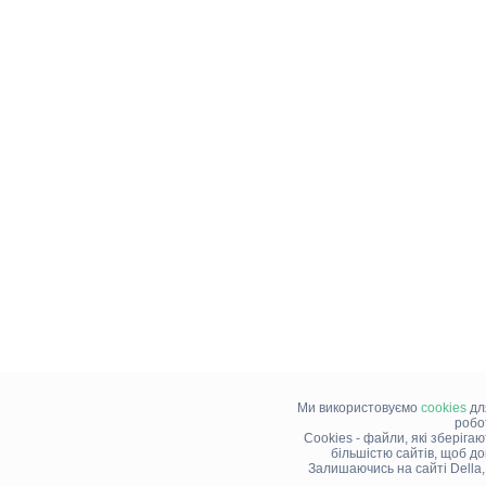
Ми використовуємо
cookies
дл
робо
Cookies - файли, які зберіга
більшістю сайтів, щоб д
Залишаючись на сайті Della