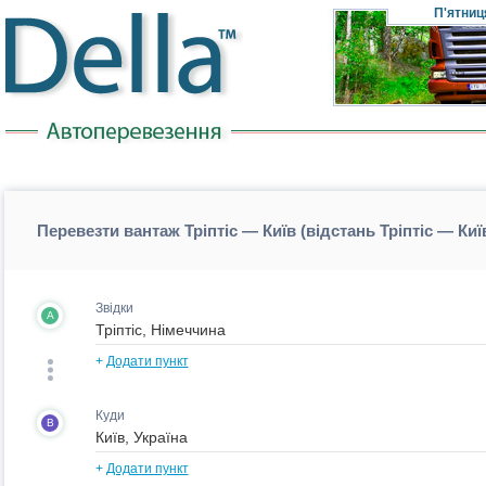
П'ятниц
Перевезти вантаж Тріптіс — Київ (відстань Тріптіс — Киї
Звідки
A
+
Додати пункт
Куди
B
+
Додати пункт