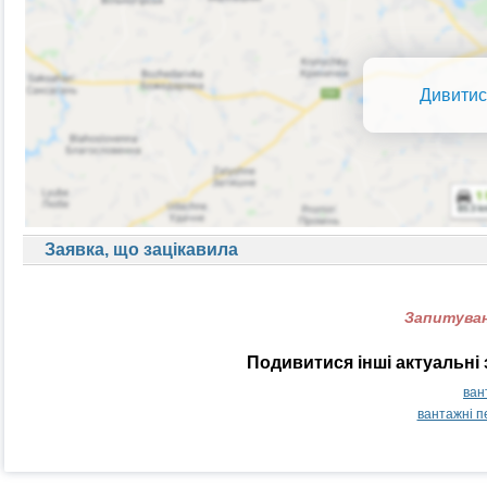
Дивитис
Заявка, що зацікавила
Запитуван
Подивитися інші актуальні 
ван
вантажні п