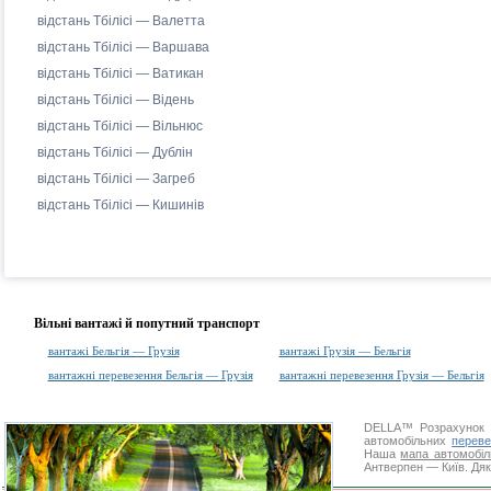
відстань Тбілісі — Валетта
відстань Тбілісі — Варшава
відстань Тбілісі — Ватикан
відстань Тбілісі — Відень
відстань Тбілісі — Вільнюс
відстань Тбілісі — Дублін
відстань Тбілісі — Загреб
відстань Тбілісі — Кишинів
Вільні вантажі й попутний транспорт
вантажі Бельгія — Грузія
вантажі Грузія — Бельгія
вантажні перевезення Бельгія — Грузія
вантажні перевезення Грузія — Бельгія
DELLA™
Розрахунок 
автомобільних
переве
Наша
мапа автомобіл
Антверпен — Київ. Дяк