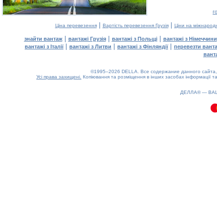
г
|
|
Ціна перевезення
Вартість перевезення Грузія
Ціни на міжнарод
|
|
|
знайти вантаж
вантажі Грузія
вантажі з Польщі
вантажі з Німеччини
|
|
|
вантажі з Італії
вантажі з Литви
вантажі з Фінляндії
перевезти вант
вант
©1995–2026 DELLA. Все содержание данного сайта, 
Усі права захищені.
Копіювання та розміщення в інших засобах інформації та
0.09(aws3)
100826-22:12:31
ДЕЛЛА® —
ВА