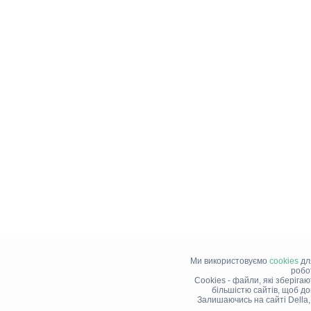
Ми використовуємо
cookies
дл
робо
Cookies - файли, які зберіга
більшістю сайтів, щоб д
Залишаючись на сайті Della