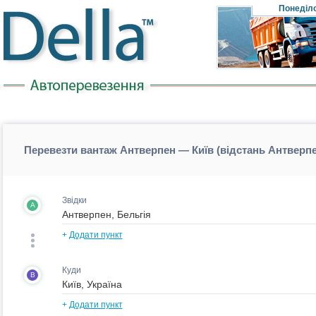
Понеділ
Перевезти вантаж Антверпен — Київ (відстань Антверп
Звідки
A
+
Додати пункт
Куди
B
+
Додати пункт