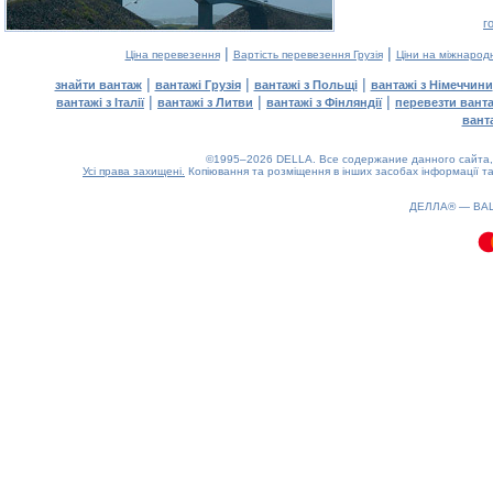
г
|
|
Ціна перевезення
Вартість перевезення Грузія
Ціни на міжнарод
|
|
|
знайти вантаж
вантажі Грузія
вантажі з Польщі
вантажі з Німеччини
|
|
|
вантажі з Італії
вантажі з Литви
вантажі з Фінляндії
перевезти вант
вант
©1995–2026 DELLA. Все содержание данного сайта, 
Усі права захищені.
Копіювання та розміщення в інших засобах інформації та
0.12(aws3)
080826-23:33:57
ДЕЛЛА® —
ВА