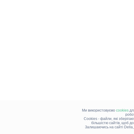
Ми використовуємо
cookies
дл
робо
Cookies - файли, які зберіга
більшістю сайтів, щоб д
Залишаючись на сайті Della