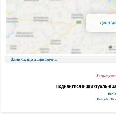
Дивитис
Заявка, що зацікавила
Запитуван
Подивитися інші актуальні з
вант
вантажні пе