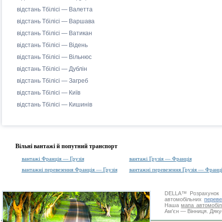
відстань Тбілісі — Валетта
відстань Тбілісі — Варшава
відстань Тбілісі — Ватикан
відстань Тбілісі — Відень
відстань Тбілісі — Вільнюс
відстань Тбілісі — Дублін
відстань Тбілісі — Загреб
відстань Тбілісі — Київ
відстань Тбілісі — Кишинів
Вільні вантажі й попутний транспорт
вантажі Франція — Грузія
вантажі Грузія — Франція
вантажні перевезення Франція — Грузія
вантажні перевезення Грузія — Франц
DELLA™
Розрахунок 
автомобільних
переве
Наша
мапа автомобіл
Ам'єн — Вінниця. Дяку