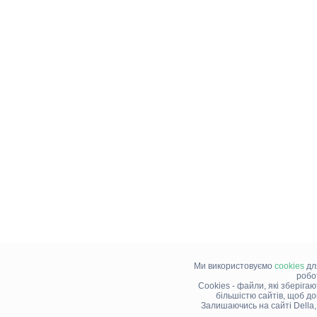
Ми використовуємо
cookies
дл
робо
Cookies - файли, які зберіга
більшістю сайтів, щоб д
Залишаючись на сайті Della