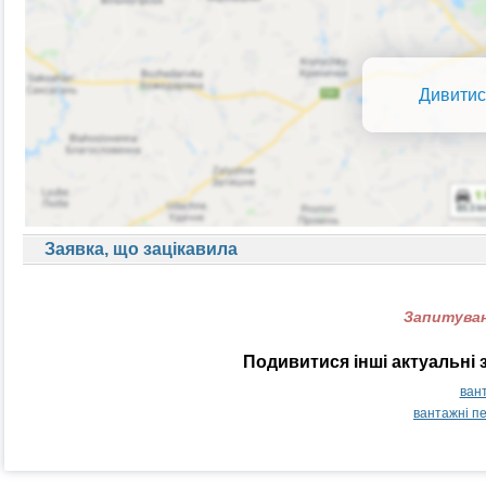
Дивитис
Заявка, що зацікавила
Запитуван
Подивитися інші актуальні 
вант
вантажні п