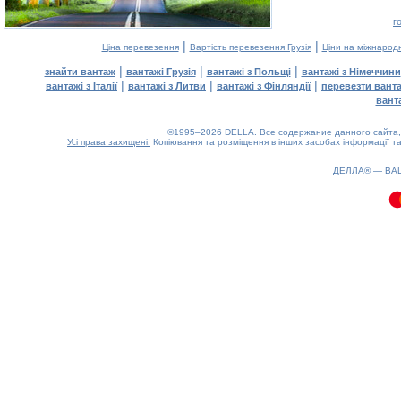
г
|
|
Ціна перевезення
Вартість перевезення Грузія
Ціни на міжнарод
|
|
|
знайти вантаж
вантажі Грузія
вантажі з Польщі
вантажі з Німеччини
|
|
|
вантажі з Італії
вантажі з Литви
вантажі з Фінляндії
перевезти вант
вант
©1995–2026 DELLA. Все содержание данного сайта, 
Усі права захищені.
Копіювання та розміщення в інших засобах інформації та
0.07(aws4)
080826-10:10:17
ДЕЛЛА® —
ВА