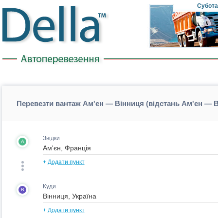
Субота
Перевезти вантаж Ам'єн — Вінниця (відстань Ам'єн — 
Звідки
A
+
Додати пункт
Куди
B
+
Додати пункт