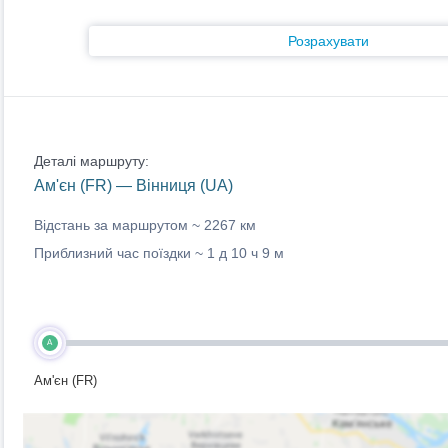
Розрахувати
Деталі маршруту:
Ам'єн (FR) — Вінниця (UA)
Відстань за маршрутом ~
2267 км
Приблизний час поїздки ~
1 д 10 ч 9 м
A
Ам'єн (FR)