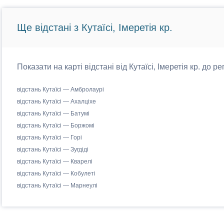
Ще відстані з Кутаїсі, Імеретія кр.
Показати на карті відстані від Кутаїсі, Імеретія кр. до ре
відстань Кутаїсі — Амбролаурі
відстань Кутаїсі — Ахалціхе
відстань Кутаїсі — Батумі
відстань Кутаїсі — Боржомі
відстань Кутаїсі — Горі
відстань Кутаїсі — Зугдіді
відстань Кутаїсі — Кварелі
відстань Кутаїсі — Кобулеті
відстань Кутаїсі — Марнеулі