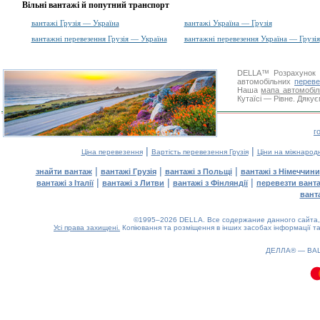
Вільні вантажі й попутний транспорт
вантажі Грузія — Україна
вантажі Україна — Грузія
вантажні перевезення Грузія — Україна
вантажні перевезення Україна — Грузія
DELLA™
Розрахунок 
автомобільних
переве
Наша
мапа автомобіл
Кутаїсі — Рівне. Дякує
г
|
|
Ціна перевезення
Вартість перевезення Грузія
Ціни на міжнарод
|
|
|
знайти вантаж
вантажі Грузія
вантажі з Польщі
вантажі з Німеччини
|
|
|
вантажі з Італії
вантажі з Литви
вантажі з Фінляндії
перевезти вант
вант
©1995–2026 DELLA. Все содержание данного сайта, 
Усі права захищені.
Копіювання та розміщення в інших засобах інформації та
0.1(aws2)
090826-14:47:49
ДЕЛЛА® —
ВА