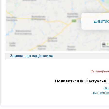
Дивитис
Заявка, що зацікавила
Запитуван
Подивитися інші актуальні 
ван
вантажні п