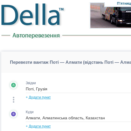
П'ятниц
Перевезти вантаж Поті — Алмати (відстань Поті — Алм
Звідки
A
+
Додати пункт
Куди
B
+
Додати пункт