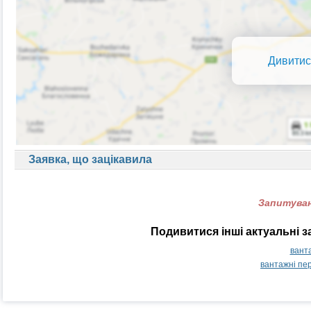
Дивитис
Заявка, що зацікавила
Запитуван
Подивитися інші актуальні з
вант
вантажні пе