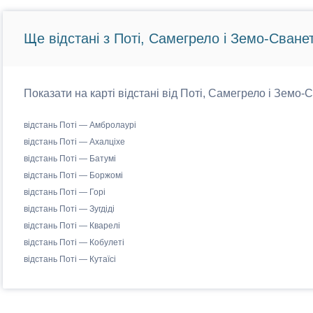
Ще відстані з Поті, Самегрело і Земо-Сванет
Показати на карті відстані від Поті, Самегрело і Земо-Св
відстань Поті — Амбролаурі
відстань Поті — Ахалціхе
відстань Поті — Батумі
відстань Поті — Боржомі
відстань Поті — Горі
відстань Поті — Зугдіді
відстань Поті — Кварелі
відстань Поті — Кобулеті
відстань Поті — Кутаїсі