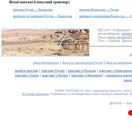
Вільні вантажі й попутний транспорт
вантажі Грузія — Казахстан
вантажі Казахстан — Грузія
вантажні перевезення Грузія — Казахстан
вантажні перевезення Казахстан — Г
DELLA™
Розрахунок 
автомобільних
переве
Наша
мапа автомобіл
Поті — Алмати. Дякуєм
г
|
|
Ціна перевезення
Вартість перевезення Грузія
Ціни на міжнарод
|
|
|
знайти вантаж
вантажі Грузія
вантажі з Польщі
вантажі з Німеччини
|
|
|
вантажі з Італії
вантажі з Литви
вантажі з Фінляндії
перевезти вант
вант
©1995–2026 DELLA. Все содержание данного сайта, 
Усі права захищені.
Копіювання та розміщення в інших засобах інформації та
0.1(aws3)
070826-05:05:24
ДЕЛЛА® —
ВА