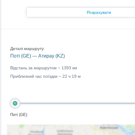
Розрахувати
Деталі маршруту:
Поті (GE) — Атирау (KZ)
Відстань за маршрутом ~
1393 км
Приблизний час поїздки ~
22 ч 19 м
A
Поті (GE)