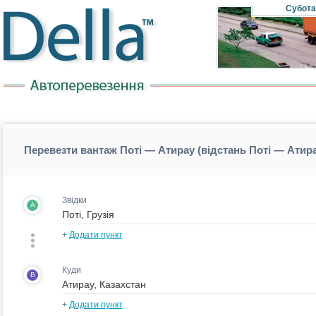
Субота
Перевезти вантаж Поті — Атирау (відстань Поті — Атир
Звідки
A
+
Додати пункт
Куди
B
+
Додати пункт