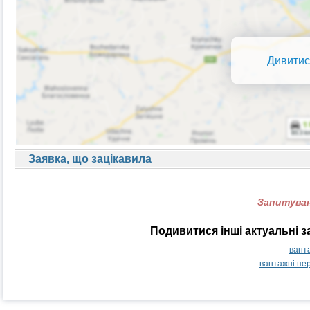
Дивитис
Заявка, що зацікавила
Запитуван
Подивитися інші актуальні з
вант
вантажні пе