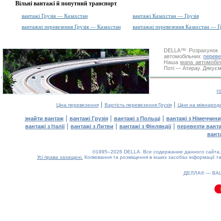
Вільні вантажі й попутний транспорт
вантажі Грузія — Казахстан
вантажі Казахстан — Грузія
вантажні перевезення Грузія — Казахстан
вантажні перевезення Казахстан — Г
DELLA™
Розрахунок 
автомобільних
переве
Наша
мапа автомобіл
Поті — Атирау. Дякуємо
г
|
|
Ціна перевезення
Вартість перевезення Грузія
Ціни на міжнарод
|
|
|
знайти вантаж
вантажі Грузія
вантажі з Польщі
вантажі з Німеччини
|
|
|
вантажі з Італії
вантажі з Литви
вантажі з Фінляндії
перевезти вант
вант
©1995–2026 DELLA. Все содержание данного сайта, 
Усі права захищені.
Копіювання та розміщення в інших засобах інформації та
0.07(aws4)
090826-00:08:14
ДЕЛЛА® —
ВА