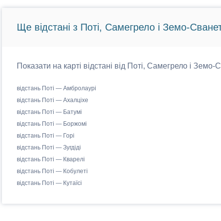
Ще відстані з Поті, Самегрело і Земо-Сванет
Показати на карті відстані від Поті, Самегрело і Земо-Св
відстань Поті — Амбролаурі
відстань Поті — Ахалціхе
відстань Поті — Батумі
відстань Поті — Боржомі
відстань Поті — Горі
відстань Поті — Зугдіді
відстань Поті — Кварелі
відстань Поті — Кобулеті
відстань Поті — Кутаїсі