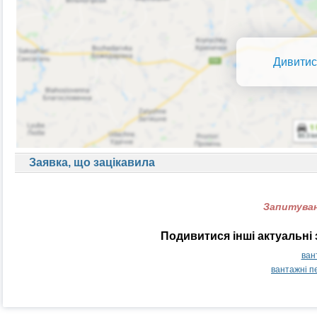
Дивитис
Заявка, що зацікавила
Запитуван
Подивитися інші актуальні 
ван
вантажні п