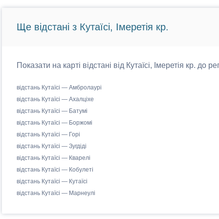
Ще відстані з Кутаїсі, Імеретія кр.
Показати на карті відстані від Кутаїсі, Імеретія кр. до ре
відстань Кутаїсі — Амбролаурі
відстань Кутаїсі — Ахалціхе
відстань Кутаїсі — Батумі
відстань Кутаїсі — Боржомі
відстань Кутаїсі — Горі
відстань Кутаїсі — Зугдіді
відстань Кутаїсі — Кварелі
відстань Кутаїсі — Кобулеті
відстань Кутаїсі — Кутаїсі
відстань Кутаїсі — Марнеулі