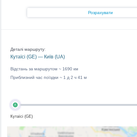
Розрахувати
Деталі маршруту:
Кутаїсі (GE) — Київ (UA)
Відстань за маршрутом ~
1690 км
Приблизний час поїздки ~
1 д 2 ч 41 м
A
Кутаїсі (GE)