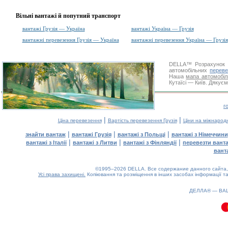
Вільні вантажі й попутний транспорт
вантажі Грузія — Україна
вантажі Україна — Грузія
вантажні перевезення Грузія — Україна
вантажні перевезення Україна — Грузія
DELLA™
Розрахунок 
автомобільних
переве
Наша
мапа автомобіл
Кутаїсі — Київ. Дякуєм
г
|
|
Ціна перевезення
Вартість перевезення Грузія
Ціни на міжнарод
|
|
|
знайти вантаж
вантажі Грузія
вантажі з Польщі
вантажі з Німеччини
|
|
|
вантажі з Італії
вантажі з Литви
вантажі з Фінляндії
перевезти вант
вант
©1995–2026 DELLA. Все содержание данного сайта, 
Усі права захищені.
Копіювання та розміщення в інших засобах інформації та
0.1(aws3)
100826-23:16:10
ДЕЛЛА® —
ВА