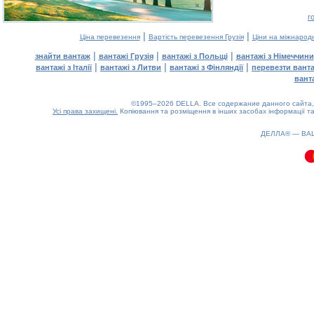
г
|
|
Ціна перевезення
Вартість перевезення Грузія
Ціни на міжнарод
|
|
|
знайти вантаж
вантажі Грузія
вантажі з Польщі
вантажі з Німеччини
|
|
|
вантажі з Італії
вантажі з Литви
вантажі з Фінляндії
перевезти вант
вант
©1995–2026 DELLA. Все содержание данного сайта, 
Усі права захищені.
Копіювання та розміщення в інших засобах інформації та
0.11(aws2)
090826-03:09:25
ДЕЛЛА® —
ВА