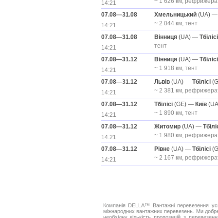
~ 1 626 км, рефрижера
14:21
07.08—31.08
Хмельницький
(UA) 
~ 2 044 км, тент
14:21
07.08—31.08
Вінниця
(UA) —
Тбілісі
тент
14:21
07.08—31.12
Вінниця
(UA) —
Тбілісі
~ 1 918 км, тент
14:21
07.08—31.12
Львів
(UA) —
Тбілісі
(G
~ 2 381 км, рефрижера
14:21
07.08—31.12
Тбілісі
(GE) —
Київ
(UA
~ 1 890 км, тент
14:21
07.08—31.12
Житомир
(UA) —
Тбілі
~ 1 980 км, рефрижера
14:21
07.08—31.12
Рівне
(UA) —
Тбілісі
(G
~ 2 167 км, рефрижера
14:21
Компанія DELLA™ Вантажні перевезення успі
міжнародних вантажних перевезень. Ми добре
необхідну кількість пропозицій з перевезен