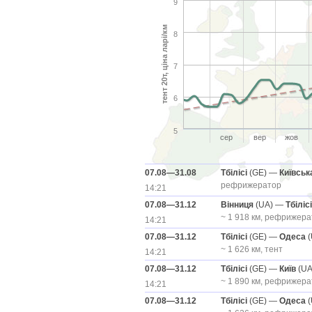
9
тент 20т, ціна ларі/км
8
7
6
5
сер
вер
жов
07.08—31.08
Тбілісі
(GE) —
Київськ
рефрижератор
14:21
07.08—31.12
Вінниця
(UA) —
Тбілісі
~ 1 918 км, рефрижера
14:21
07.08—31.12
Тбілісі
(GE) —
Одеса
(
~ 1 626 км, тент
14:21
07.08—31.12
Тбілісі
(GE) —
Київ
(UA
~ 1 890 км, рефрижера
14:21
07.08—31.12
Тбілісі
(GE) —
Одеса
(