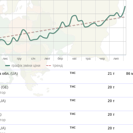
лис
гру
січ
лют
бер
кві
тра
чер
лип
графік зміни ціни
тренд
тнс
а обл.
(UA)
21 т
86
м
тнс
(GE)
20 т
тор
тнс
UA)
20 т
тнс
)
20 т
тор
тнс
UA)
20 т