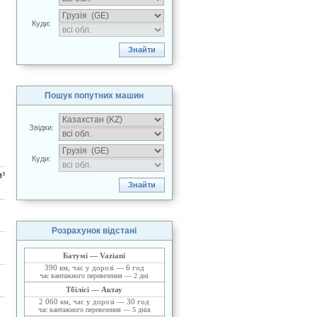
Куди:
Пошук попутних машин
Звідки:
Куди:
³
Розрахунок відстані
Батумі — Vaziani
390 км, час у дорозі — 6 год
час вантажного перевезення — 2 дні
Тбілісі — Актау
2 060 км, час у дорозі — 30 год
час вантажного перевезення — 5 днів