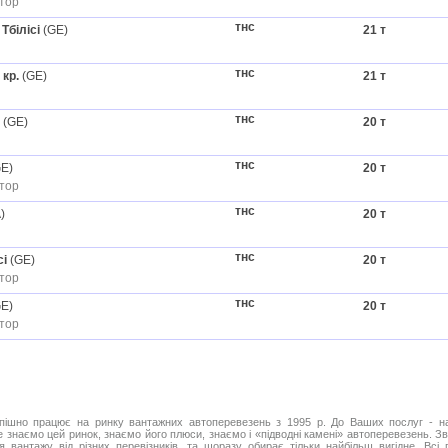
тор
тнс
—
Тбілісі
(GE)
21 т
тнс
 кр.
(GE)
21 т
тнс
(GE)
20 т
тнс
E)
20 т
тор
тнс
)
20 т
тнс
сі
(GE)
20 т
тор
тнс
E)
20 т
тор
шно працює на ринку вантажних автоперевезень з 1995 р. До Ваших послуг - наш 
 знаємо цей ринок, знаємо його плюси, знаємо і «підводні камені» автоперевезень. 
ня вантажу від різних перевізників, та щоразу обирає тільки найбільш вигідне. Всі