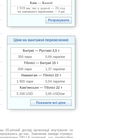
Київ — Кахеті
1 920 км, час у дорозі — 26 год
час вантажного перевезення — 4 дні
Ціни на вантажні перевезення
Батумі — Руставі 2,5 т
350 лари
0,84 лари/км
Тбілісі — Батумі 15 т
500 лари
1,37 лари/км
Наманган — Тбілісі 22 т
1
900 лари
0,54 лари/км
Кам'янське — Тбілісі 22 т
5
200 USD
3,65 USD/км
20-річний досвід організації внутрішніх та
Звернувшись до нас, Замовник завжди отримує
 перевізники DELLA (компанії, що професійно