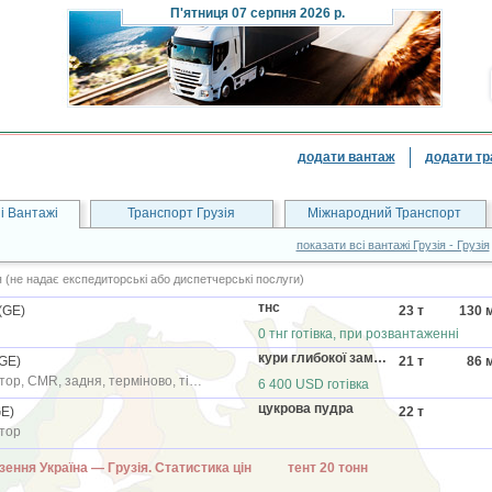
П'ятниця
07 серпня 2026 р.
додати вантаж
додати тр
і Вантажі
Транспорт Грузія
Міжнародний Транспорт
показати всі вантажі Грузія - Грузія
(не надає експедиторські або диспетчерські послуги)
тнс
(GE)
23 т
130
м
0 тнг готівка, при розвантаженні
кури глибокої заморозки
GE)
21 т
86
м
~ 1 626 км, рефрижератор, CMR, задня, терміново, тільки перевізник
6 400 USD готівка
цукрова пудра
E)
22 т
тор
зення Україна — Грузія. Статистика цін тент 20 тонн