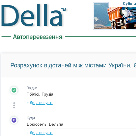
Субота
Розрахунок відстаней між містами України, Є
Звідки
A
+
Додати пункт
Куди
B
+
Додати пункт