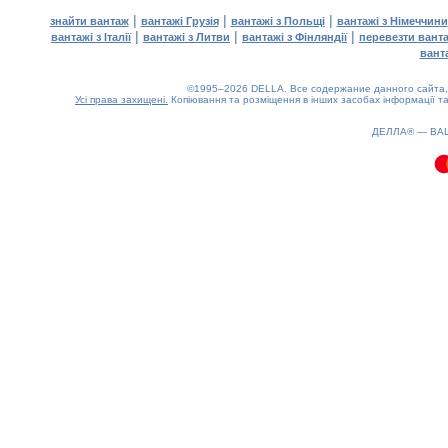
|
|
|
знайти вантаж
вантажі Грузія
вантажі з Польщі
вантажі з Німеччини
|
|
|
вантажі з Італії
вантажі з Литви
вантажі з Фінляндії
перевезти вант
вант
©1995–2026 DELLA. Все содержание данного сайта, 
Усі права захищені.
Копіювання та розміщення в інших засобах інформації та
0.11(aws2)
080826-18:23:20
ДЕЛЛА® —
ВА