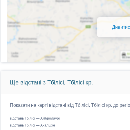
Дивитис
Ще відстані з Тбілісі, Тбілісі кр.
Показати на карті відстані від Тбілісі, Тбілісі кр. до рег
відстань Тбілісі — Амбролаурі
відстань Тбілісі — Ахалціхе