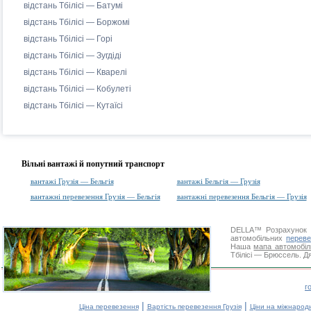
відстань Тбілісі — Батумі
відстань Тбілісі — Боржомі
відстань Тбілісі — Горі
відстань Тбілісі — Зугдіді
відстань Тбілісі — Кварелі
відстань Тбілісі — Кобулеті
відстань Тбілісі — Кутаїсі
Вільні вантажі й попутний транспорт
вантажі Грузія — Бельгія
вантажі Бельгія — Грузія
вантажні перевезення Грузія — Бельгія
вантажні перевезення Бельгія — Грузія
DELLA™
Розрахунок 
автомобільних
переве
Наша
мапа автомобіл
Тбілісі — Брюссель. Дя
г
|
|
Ціна перевезення
Вартість перевезення Грузія
Ціни на міжнарод