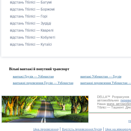
відстань Тбілісі — Батумі
відстань Тбілісі — Боржомі
відстань Тбілісі — Горі
відстань Тбілісі — Зугдіді
відстань Тбілісі — Кварелі
відстань Тбілісі — Кобулеті
відстань Тбілісі — Кутаїсі
Вільні вантажі й попутний транспорт
вантажі Грузія — Узбекистан
вантажі Узбекистан — Грузія
вантажні перевезення Грузія — Узбекистан
вантажні перевезення Узбекистан —
DELLA™
Розрахунок 
автомобільних
переве
Наша
мапа автомобіл
Тбілісі — Ташкент. Дяк
г
|
|
Ціна перевезення
Вартість перевезення Грузія
Ціни на міжнарод