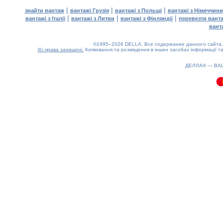
|
|
|
знайти вантаж
вантажі Грузія
вантажі з Польщі
вантажі з Німеччини
|
|
|
вантажі з Італії
вантажі з Литви
вантажі з Фінляндії
перевезти вант
вант
©1995–2026 DELLA. Все содержание данного сайта, 
Усі права захищені.
Копіювання та розміщення в інших засобах інформації та
0.1(aws4)
070826-18:23:37
ДЕЛЛА® —
ВА