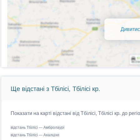
Дивитис
Ще відстані з Тбілісі, Тбілісі кр.
Показати на карті відстані від Тбілісі, Тбілісі кр. до рег
відстань Тбілісі — Амбролаурі
відстань Тбілісі — Ахалціхе