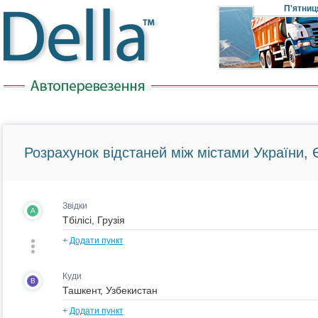
П'ятниц
Розрахунок відстаней між містами України, Є
Звідки
A
+
Додати пункт
Куди
B
+
Додати пункт