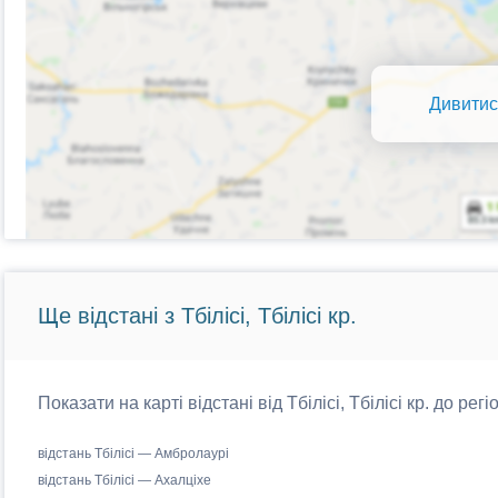
Дивитис
Ще відстані з Тбілісі, Тбілісі кр.
Показати на карті відстані від Тбілісі, Тбілісі кр. до рег
відстань Тбілісі — Амбролаурі
відстань Тбілісі — Ахалціхе