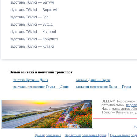
відстань Тбілісі — Батумі
відстань Тбілісі — Боржомі
відстань Тбілісі — Горі
відстань Тбілісі — Зугдіді
відстань Тбілісі — Кварелі
відстань Тбілісі — Кобулеті
відстань Тбілісі — Кутаїсі
Вільні вантажі й попутний транспорт
вантажі Грузія — Данія
вантажі Данія — Грузія
вантажні перевезення Грузія — Данія
вантажні перевезення Данія — Грузія
DELLA™
Розрахунок 
автомобільних
переве
Наша
мапа автомобіл
Тбілісі — Копенгаген. 
г
|
|
Ціна перевезення
Вартість перевезення Грузія
Ціни на міжнарод