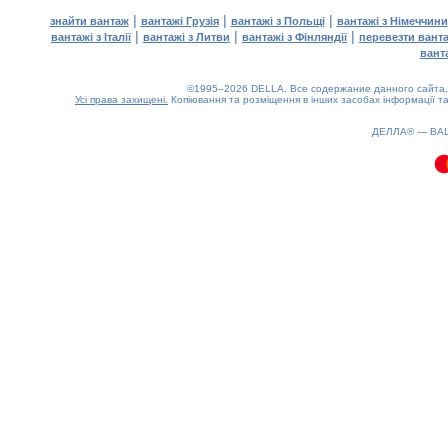
|
|
|
знайти вантаж
вантажі Грузія
вантажі з Польщі
вантажі з Німеччини
|
|
|
вантажі з Італії
вантажі з Литви
вантажі з Фінляндії
перевезти вант
вант
©1995–2026 DELLA. Все содержание данного сайта, 
Усі права захищені.
Копіювання та розміщення в інших засобах інформації та
0.13(aws3)
090826-02:53:44
ДЕЛЛА® —
ВА