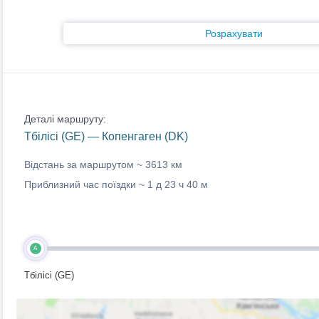
Розрахувати
Деталі маршруту:
Тбілісі (GE) — Копенгаген (DK)
Відстань за маршрутом ~
3613 км
Приблизний час поїздки ~
1 д 23 ч 40 м
A
Тбілісі (GE)