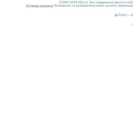
©1995–2026 DELLA. Все содержание данного сайта
Усі права захищені.
Копіювання та розміщення в інших засобах інформації
0.18(aws3)
090826-01:08:11
ДЕЛЛА® —