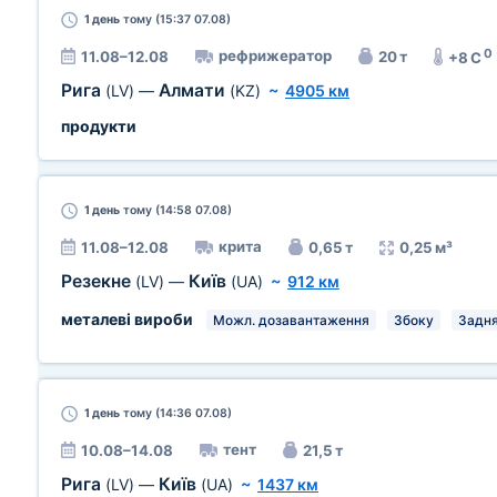
1 день
тому (15:37 07.08)
0
рефрижератор
11.08–12.08
20 т
+8 C
Рига
Алмати
(LV)
—
(KZ)
~
4905 км
продукти
1 день
тому (14:58 07.08)
крита
11.08–12.08
0,65 т
0,25 м³
Резекне
Київ
(LV)
—
(UA)
~
912 км
металеві вироби
Можл. дозавантаження
Збоку
Задн
1 день
тому (14:36 07.08)
тент
10.08–14.08
21,5 т
Рига
Київ
(LV)
—
(UA)
~
1437 км