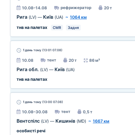
рефрижератор
10.08–14.08
20 т
Рига
Київ
(LV)
—
(UA)
~
1064 км
тнв на палетах
CMR
Задня
1 день
тому (13:01 07.08)
тент
10.08
20 т
86 м³
Рига обл.
Київ
(LV)
—
(UA)
тнв на палетах
1 день
тому (13:00 07.08)
тент
10.08–30.08
0,5 т
Вентспілс
Кишинів
(LV)
—
(MD)
~
1667 км
особисті речі