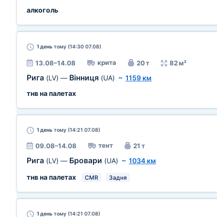
алкоголь
1 день
тому (14:30 07.08)
крита
13.08–14.08
20 т
82 м³
Рига
Вінниця
(LV)
—
(UA)
~
1159 км
тнв на палетах
1 день
тому (14:21 07.08)
тент
09.08–14.08
21 т
Рига
Бровари
(LV)
—
(UA)
~
1034 км
тнв на палетах
CMR
Задня
1 день
тому (14:21 07.08)