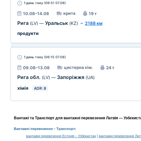
1 день
тому (06:51 07.08)
крита
10.08–14.08
19 т
Рига
Уральськ
(LV)
—
(KZ)
~
2188 км
продукти
1 день
тому (06:15 07.08)
цистерна хім.
09.08–13.08
24 т
Рига обл.
Запоріжжя
(LV)
—
(UA)
хімія
ADR: 8
Вантажі та Транспорт для вантажні перевезення Латвія — Узбекиста
Вантажні перевезення
– Транспорт:
|
вантажні перевезення Естонія – Узбекистан
вантажні перевезення Лит