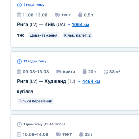
7 годин
тому
тент
11.08–13.08
0,5 т
Рига
Київ
(LV)
—
(UA)
~
1064 км
тнс
Довантаження
Кільк. палет: 2
13 годин
тому
крита
09.08–13.08
20 т
88 м³
Рига
Худжанд
(LV)
—
(TJ)
~
4484 км
вугілля
Тільки перевізник
1 день
тому (15:44 07.08)
тент
10.08–14.08
22 т