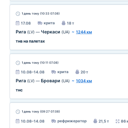
1 день
тому (10:33 07.08)
крита
17.08
18 т
Рига
Черкаси
(LV)
—
(UA)
~
1244 км
тнв на палетах
1 день
тому (10:11 07.08)
крита
10.08–14.08
20 т
Рига
Бровари
(LV)
—
(UA)
~
1034 км
тнс
1 день
тому (09:27 07.08)
рефрижератор
10.08–14.08
21,5 т
86 