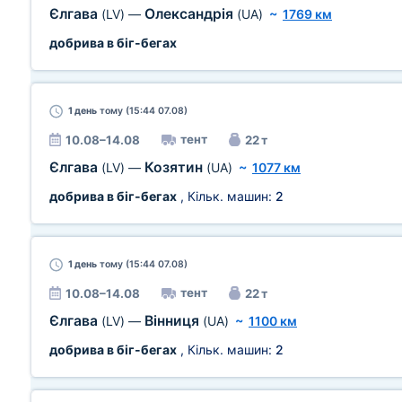
Єлгава
Олександрія
(LV)
—
(UA)
~
1769 км
добрива в біг-бегах
1 день
тому (15:44 07.08)
тент
10.08–14.08
22 т
Єлгава
Козятин
(LV)
—
(UA)
~
1077 км
добрива в біг-бегах
, Кільк. машин:
2
1 день
тому (15:44 07.08)
тент
10.08–14.08
22 т
Єлгава
Вінниця
(LV)
—
(UA)
~
1100 км
добрива в біг-бегах
, Кільк. машин:
2