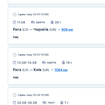
1 день
тому (12:57 07.08)
крита
11.08
20 т
Рига
Чернігів
(LV)
—
(UA)
~
909 км
тнс
1 день
тому (12:57 07.08)
крита
13.08–14.08
18 т
Рига
Київ
(LV)
—
(UA)
~
1064 км
тнс
1 день
тому (12:32 07.08)
тент
24.08–28.08
7 т