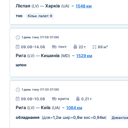
Лієпая
Харків
(LV)
—
(UA)
~
1548 км
тнс
Кільк. палет: 9
1 день
тому (11:58 07.08)
тент
09.08–14.08
22 т
86 м³
Рига
Кишинів
(LV)
—
(MD)
~
1529 км
шпон
1 день
тому (11:30 07.08)
крита
09.08–10.08
0,21 т
Рига
Київ
(LV)
—
(UA)
~
1064 км
обладнання
(дов=
1,2м
шир=
0,8м
вис=
0,94м
)
Дованта