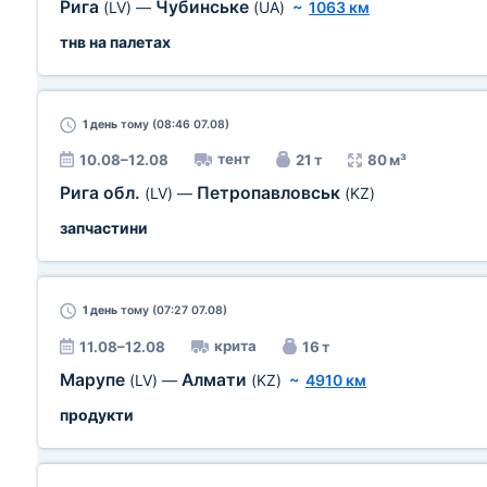
Рига
Чубинське
(LV)
—
(UA)
~
1063 км
тнв на палетах
1 день
тому (08:46 07.08)
тент
10.08–12.08
21 т
80 м³
Рига обл.
Петропавловськ
(LV)
—
(KZ)
запчастини
1 день
тому (07:27 07.08)
крита
11.08–12.08
16 т
Марупе
Алмати
(LV)
—
(KZ)
~
4910 км
продукти