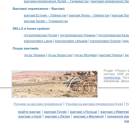
|
вантажні перевезення Латвія – Таджикистан
вантажні перевезення Лат
Вантажні перевезення –
Вантажі
:
|
|
вантажі Естонія – Узбекистан
вантажі Литва – Узбекистан
вантажі Лат
вантажі Латвія – Туркменістан
DELLA в інших країнах
:
|
|
грузоперевозки Грузия
грузоперевозки Украина
грузоперевозки Каза
|
|
|
transportation Latvia
transportation Lithuania
transportation Estonia
від
Пошук вантажів
:
|
|
|
|
грузы Украина
грузы Казахстан
грузы Молдова
вантажі Україна
жү
Розділ «Пошук в
лютому 1995 ро
перевезень
Груз
інформації. Дяку
|
|
Розцінки на вантажні перевезення
Розцінки на вантажні перевезення Грузія
Ро
|
|
|
знайти вантаж
вантажі Грузія
вантажі з Польщі
вантажі з Німечч
|
|
|
вантажі з Італії
вантажі з Литви
вантажі з Фінляндії
перевезти ва
ва