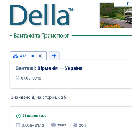
П'
AM-UA
Вантажі:
Вірменія — Україна
07.08–07.10
Знайдено
8
, на сторінці:
25
35 хвилин
тому
тент
07.08–31.12
20 т