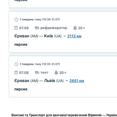
1 тиждень
тому (10:36 31.07)
рефрижератор
07.08
20 т
Єреван
Київ
(AM)
—
(UA)
~
2112 км
персик
1 тиждень
тому (10:35 31.07)
тент
07.08
20 т
Єреван
Львів
(AM)
—
(UA)
~
2651 км
персик
Вантажі та Транспорт для вантажні перевезення Вірменія — Україна