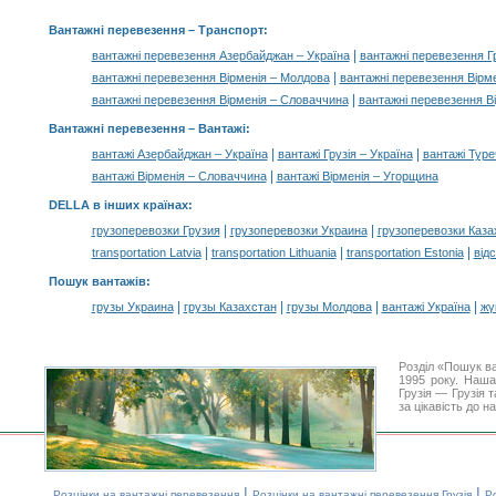
Вантажні перевезення
– Транспорт:
|
вантажні перевезення Азербайджан – Україна
вантажні перевезення Гр
|
вантажні перевезення Вірменія – Молдова
вантажні перевезення Вірм
|
вантажні перевезення Вірменія – Словаччина
вантажні перевезення В
Вантажні перевезення –
Вантажі
:
|
|
вантажі Азербайджан – Україна
вантажі Грузія – Україна
вантажі Туре
|
вантажі Вірменія – Словаччина
вантажі Вірменія – Угорщина
DELLA в інших країнах
:
|
|
грузоперевозки Грузия
грузоперевозки Украина
грузоперевозки Каза
|
|
|
transportation Latvia
transportation Lithuania
transportation Estonia
від
Пошук вантажів
:
|
|
|
|
грузы Украина
грузы Казахстан
грузы Молдова
вантажі Україна
жү
Розділ «Пошук в
1995 року. Наша
Грузія — Грузія 
за цікавість до 
|
|
Розцінки на вантажні перевезення
Розцінки на вантажні перевезення Грузія
Ро