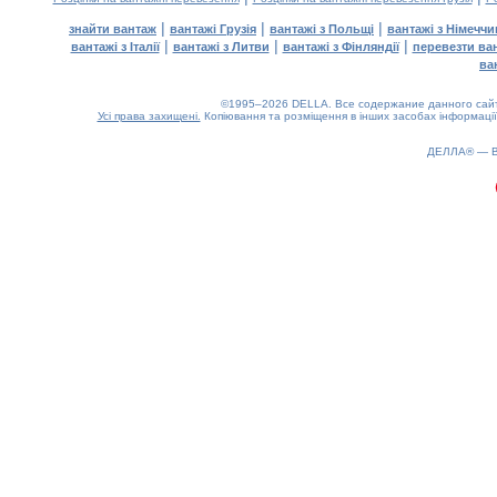
|
|
|
знайти вантаж
вантажі Грузія
вантажі з Польщі
вантажі з Німечч
|
|
|
вантажі з Італії
вантажі з Литви
вантажі з Фінляндії
перевезти ва
ва
©1995–2026 DELLA. Все содержание данного сайта
Усі права захищені.
Копіювання та розміщення в інших засобах інформації
0.15(aws3)
070826-15:11:28
ДЕЛЛА® —