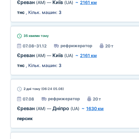
Єреван
Київ
(AM)
—
(UA)
~
2161 км
тнс
, Кільк. машин:
3
35 хвилин
тому
рефрижератор
07.08–31.12
20 т
Єреван
Київ
(AM)
—
(UA)
~
2161 км
тнс
, Кільк. машин:
3
2 дні
тому (06:24 05.08)
рефрижератор
07.08
20 т
Єреван
Дніпро
(AM)
—
(UA)
~
1630 км
персик