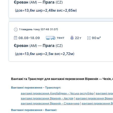
Єреван
Прага
(AM)
—
(CZ)
(дов=
13,6м
шир=
2,48м
вис=
2,65м
)
1 тиждень
тому (07:48 31.07)
тент
08.08–18.09
22 т
90 м³
Єреван
Прага
(AM)
—
(CZ)
(дов=
13,6м
шир=
2,5м
вис=
2,72м
)
Вантажі та Транспорт для вантажні перевезення Вірменія — Чехія, 
Вантажні перевезення
– Транспорт:
|
вантажні перевезення Азербайджан – Чеська республіка
вантажні пер
|
вантажні перевезення Вірменія – Австрія
вантажні перевезення Вірмен
|
вантажні перевезення Вірменія – Словаччина
вантажні перевезення В
Вантажні перевезення –
Вантажі
: