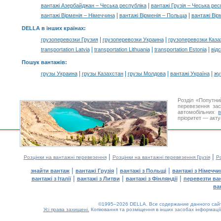
|
вантажі Азербайджан – Чеська республіка
вантажі Грузія – Чеська рес
|
|
вантажі Вірменія – Німеччина
вантажі Вірменія – Польща
вантажі Вір
DELLA в інших країнах
:
|
|
грузоперевозки Грузия
грузоперевозки Украина
грузоперевозки Каза
|
|
|
transportation Latvia
transportation Lithuania
transportation Estonia
від
Пошук вантажів
:
|
|
|
|
грузы Украина
грузы Казахстан
грузы Молдова
вантажі Україна
жү
Розділ «Попутни
перевезення за
автомобільних
пріоритет — акту
|
|
Розцінки на вантажні перевезення
Розцінки на вантажні перевезення Грузія
Ро
|
|
|
знайти вантаж
вантажі Грузія
вантажі з Польщі
вантажі з Німечч
|
|
|
вантажі з Італії
вантажі з Литви
вантажі з Фінляндії
перевезти ва
ва
©1995–2026 DELLA. Все содержание данного сайта
Усі права захищені.
Копіювання та розміщення в інших засобах інформації
0.11(aws4)