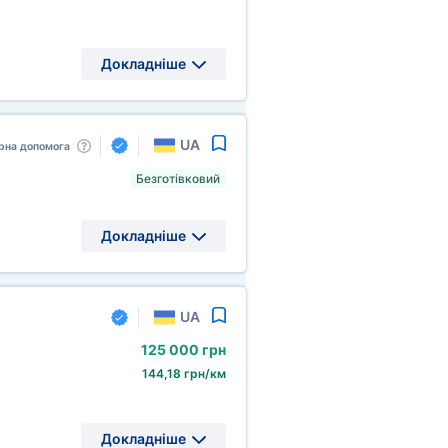
Докладніше
UA
рна допомога
Безготівковий
Докладніше
UA
125
000 грн
144,18 грн/км
Докладніше