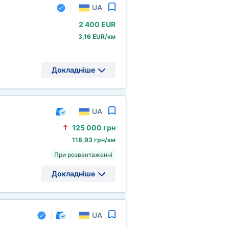
UA
2
400 EUR
3,16 EUR/км
Докладніше
UA
125
000 грн
118,93 грн/км
При розвантаженні
Докладніше
UA