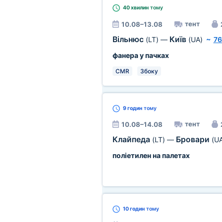
40 хвилин
тому
тент
10.08–13.08
Вільнюс
Київ
(LT)
—
(UA)
~
76
фанера у пачках
CMR
Збоку
9 годин
тому
тент
10.08–14.08
Клайпеда
Бровари
(LT)
—
(U
поліетилен на палетах
10 годин
тому