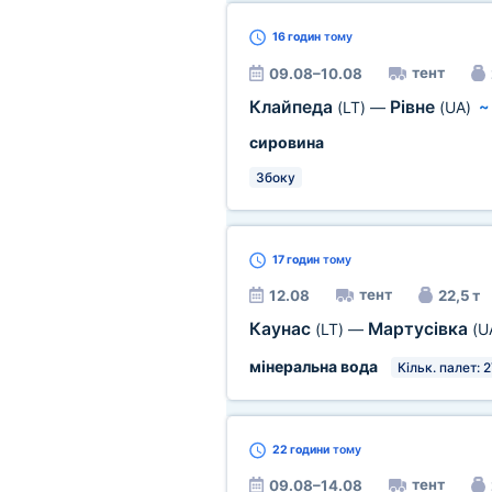
16 годин
тому
тент
09.08–10.08
Клайпеда
Рівне
(LT)
—
(UA)
сировина
Збоку
17 годин
тому
тент
12.08
22,5 т
Каунас
Мартусівка
(LT)
—
(U
мінеральна вода
Кільк. палет: 2
22 години
тому
тент
09.08–14.08