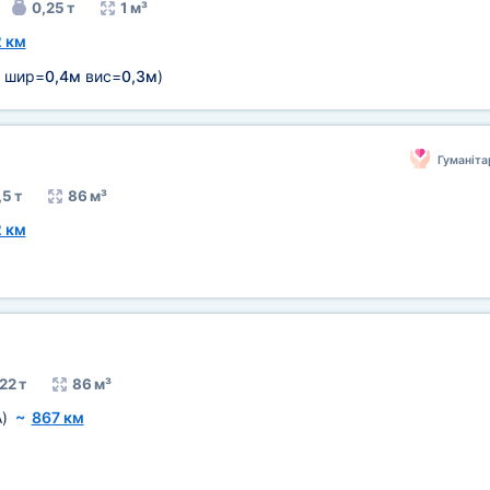
0,25 т
1 м³
 км
шир=
0,4м
вис=
0,3м
)
Гуманіта
,5 т
86 м³
 км
22 т
86 м³
)
~
867 км