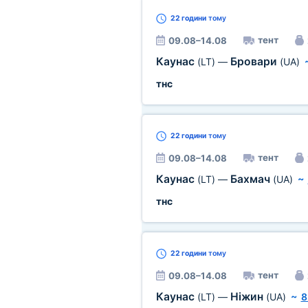
22 години
тому
тент
09.08–14.08
Каунас
Бровари
(LT)
—
(UA)
тнс
22 години
тому
тент
09.08–14.08
Каунас
Бахмач
(LT)
—
(UA)
~
тнс
22 години
тому
тент
09.08–14.08
Каунас
Ніжин
(LT)
—
(UA)
~
8