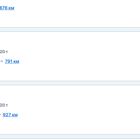
876 км
20 т
~
791 км
20 т
~
927 км