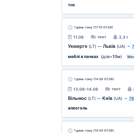
тнс
1 день
тому (17:10 07.08)
тент
11.08
3,3 т
Укмерге
Львів
(LT)
—
(UA)
~
меблі в пачках
(дов=
10м
)
Мож
1 день
тому (14:36 07.08)
тент
13.08–14.08
Вільнюс
Київ
(LT)
—
(UA)
~
76
алкоголь
1 день
тому (14:30 07.08)