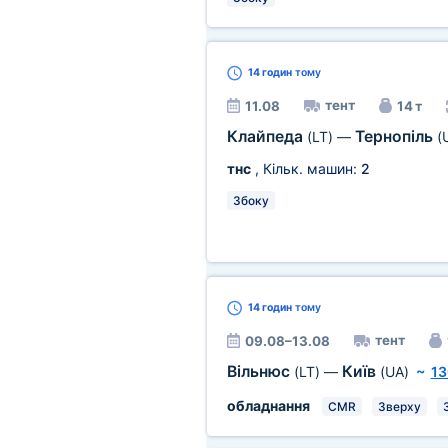
14 годин
тому
тент
11.08
14 т
Клайпеда
Тернопіль
(LT)
—
(
тнс
, Кільк. машин:
2
Збоку
14 годин
тому
тент
09.08–13.08
Вільнюс
Київ
(LT)
—
(UA)
~
13
обладнання
CMR
Зверху