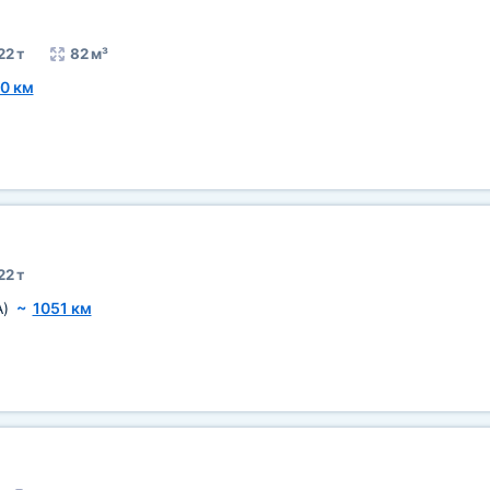
22 т
82 м³
0 км
22 т
A)
~
1051 км