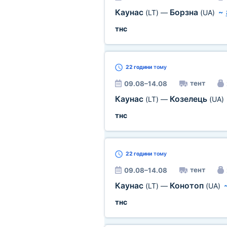
Каунас
Борзна
(LT)
—
(UA)
~
тнс
22 години
тому
тент
09.08–14.08
Каунас
Козелець
(LT)
—
(UA)
тнс
22 години
тому
тент
09.08–14.08
Каунас
Конотоп
(LT)
—
(UA)
тнс