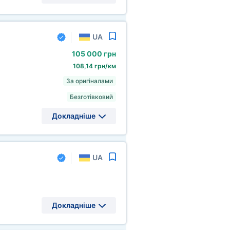
UA
105
000 грн
108,14 грн/км
За оригіналами
Безготівковий
Докладніше
UA
Докладніше