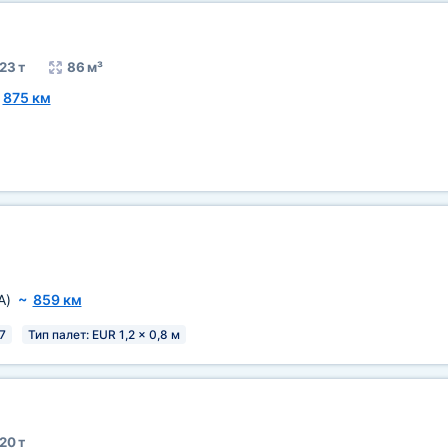
23 т
86 м³
~
875 км
A)
~
859 км
7
Тип палет: EUR 1,2 x 0,8 м
20 т