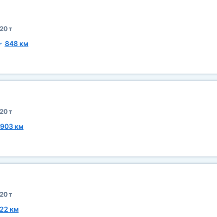
20 т
~
848 км
20 т
903 км
20 т
22 км