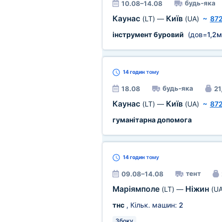
будь-яка
10.08–14.08
Каунас
Київ
(LT)
—
(UA)
~
872
інструмент буровий
(дов=
1,2м
14 годин
тому
будь-яка
18.08
21
Каунас
Київ
(LT)
—
(UA)
~
872
гуманітарна допомога
14 годин
тому
тент
09.08–14.08
Маріямполе
Ніжин
(LT)
—
(UA
тнс
, Кільк. машин:
2
Збоку