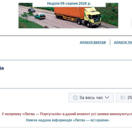
Неділя
09 серпня 2026 р.
додати вантаж
додати тр
ія
За весь час
25
У напрямку «Литва — Португалія» в даний момент усі заявки виконуються
Нижче надана інформація «Литва — всі країни»