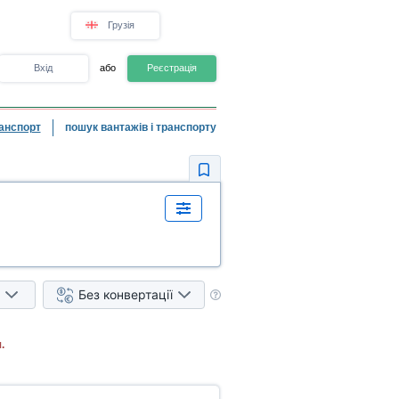
Грузія
Вхід
або
Реєстрація
анспорт
пошук вантажів і транспорту
Без конвертації
.