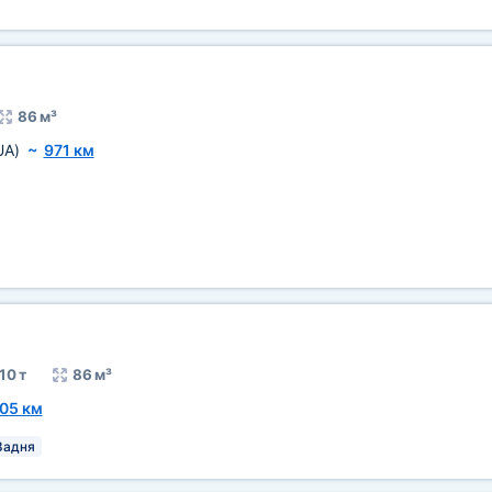
86 м³
UA)
~
971 км
10 т
86 м³
05 км
Задня