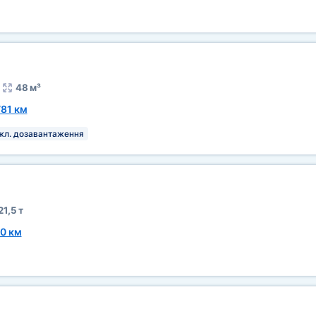
48 м³
781 км
л. дозавантаження
21,5 т
0 км