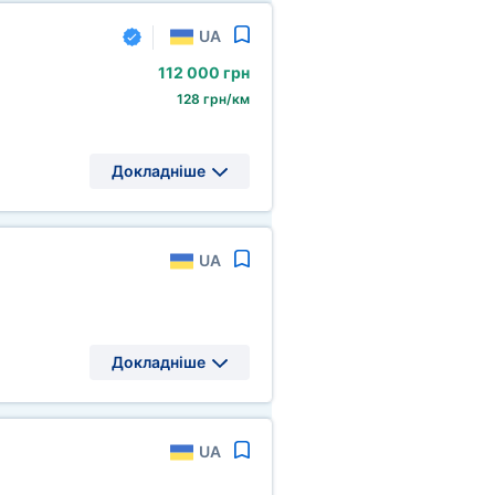
UA
112
000 грн
128 грн/км
Докладніше
UA
Докладніше
UA