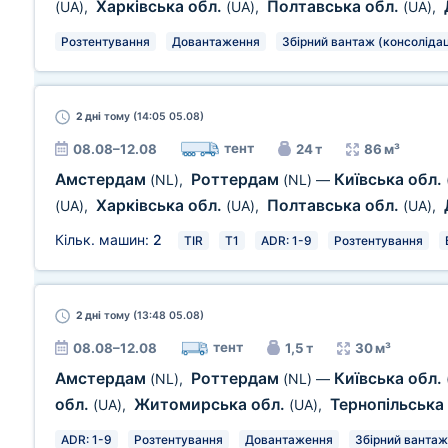
Харківська обл.
Полтавська обл.
(UA)
,
(UA)
,
(UA)
,
Розтентування
Довантаження
Збірний вантаж (консолідац
2 дні
тому (14:05 05.08)
тент
08.08–12.08
24 т
86 м³
Амстердам
Роттердам
Київська обл.
(NL)
,
(NL)
—
Харківська обл.
Полтавська обл.
(UA)
,
(UA)
,
(UA)
,
Кільк. машин:
2
TIR
T1
ADR: 1-9
Розтентування
2 дні
тому (13:48 05.08)
тент
08.08–12.08
1,5 т
30 м³
Амстердам
Роттердам
Київська обл.
(NL)
,
(NL)
—
обл.
Житомирська обл.
Тернопільська
(UA)
,
(UA)
,
ADR: 1-9
Розтентування
Довантаження
Збірний вантаж