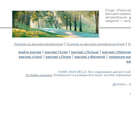
Розділ «Попутн
Вантажні перевез
автомобільних
пріоритет — акту
|
|
Розцінки на вантажні перевезення
Розцінки на вантажні перевезення Грузія
Ро
|
|
|
знайти вантаж
вантажі Грузія
вантажі з Польщі
вантажі з Німечч
|
|
|
вантажі з Італії
вантажі з Литви
вантажі з Фінляндії
перевезти ва
ва
©1995–2026 DELLA. Все содержание данного сайта
Усі права захищені.
Копіювання та розміщення в інших засобах інформації
0.17(aws3)
080826-07:22:39
ДЕЛЛА® —