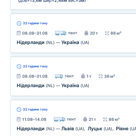
(дов=
13,6м
шир=
2,48м
вис=
3м
)
22 години
тому
тент
08.08–31.08
20 т
86 м³
Нідерланди
Україна
(NL)
—
(UA)
22 години
тому
тент
08.08–31.08
1 т
36 м³
Нідерланди
Україна
(NL)
—
(UA)
22 години
тому
тент
11.08–14.08
21 т
86 м³
Нідерланди
Львів
Луцьк
Рівне
(NL)
—
(UA)
,
(UA)
,
(U