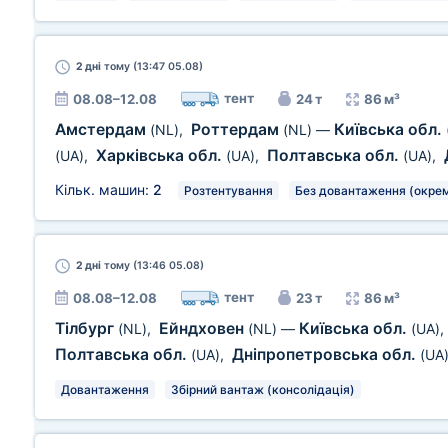
2 дні
тому (13:47 05.08)
тент
08.08–12.08
24 т
86 м³
Амстердам
Роттердам
Київська обл.
(NL)
,
(NL)
—
Харківська обл.
Полтавська обл.
(UA)
,
(UA)
,
(UA)
,
Кільк. машин:
2
Розтентування
Без довантаження (окрем
2 дні
тому (13:46 05.08)
тент
08.08–12.08
23 т
86 м³
Тілбург
Ейндховен
Київська обл.
(NL)
,
(NL)
—
(UA)
,
Полтавська обл.
Дніпропетровська обл.
(UA)
,
(UA
Довантаження
Збірний вантаж (консолідація)