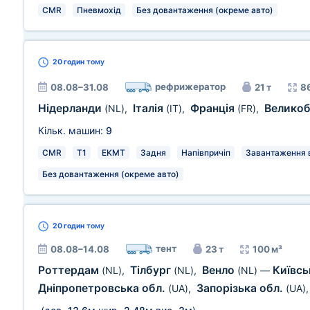
CMR
Пневмохід
Без довантаження (окреме авто)
20 годин
тому
рефрижератор
08.08–31.08
21 т
8
Нідерланди
Італія
Франція
Великоб
(NL)
,
(IT)
,
(FR)
,
Кільк. машин:
9
CMR
T1
EKMT
Задня
Напівпричіп
Завантаження в
Без довантаження (окреме авто)
20 годин
тому
тент
08.08–14.08
23 т
100 м³
Роттердам
Тілбург
Венло
Київсь
(NL)
,
(NL)
,
(NL)
—
Дніпропетровська обл.
Запорізька обл.
(UA)
,
(UA)