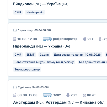
Ейндховен
Україна
(NL)
—
(UA)
CMR
Напівпричіп
1 день
тому (09:04 06.08)
рефрижератор
10.08–12.08
22 т
-2
Нідерланди
Україна
(NL)
—
(UA)
CMR
EKMT
Задня
Дата розвантаження: 10.08.2026
Завантаження в будь-якому місті регіону
Без довантаження 
Термореєстратор
2 дні
тому (14:09 05.08)
тент
08.08–12.08
23 т
86 м³
Амстердам
Роттердам
Київська обл.
(NL)
,
(NL)
—