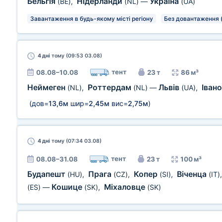
Бельгія
Нідерланди
Україна
(BE)
,
(NL)
—
(UA)
Завантаження в будь-якому місті регіону
Без довантаження 
4 дні
тому (09:53 03.08)
тент
08.08–10.08
23 т
86 м³
Неймеген
Роттердам
Львів
Іван
(NL)
,
(NL)
—
(UA)
,
(дов=
13,6м
шир=
2,45м
вис=
2,75м
)
4 дні
тому (07:34 03.08)
тент
08.08–31.08
23 т
100 м³
Будапешт
Прага
Копер
Віченца
(HU)
,
(CZ)
,
(SI)
,
(IT)
Кошице
Міхаловце
(ES)
—
(SK)
,
(SK)