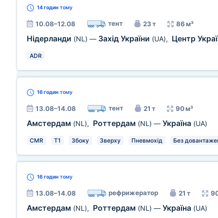
14 годин
тому
тент
10.08–12.08
23 т
86 м³
Нідерланди
Захід України
Центр Укра
(NL)
—
(UA)
,
ADR
16 годин
тому
тент
13.08–14.08
21 т
90 м³
Амстердам
Роттердам
Україна
(NL)
,
(NL)
—
(UA)
CMR
T1
Збоку
Зверху
Пневмохід
Без довантаже
16 годин
тому
рефрижератор
13.08–14.08
21 т
90
Амстердам
Роттердам
Україна
(NL)
,
(NL)
—
(UA)