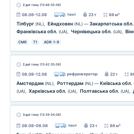
2 дні
тому (13:46 05.08)
тент
08.08–12.08
23 т
86 м³
Тілбург
Ейндховен
Закарпатська обл
(NL)
,
(NL)
—
Франківська обл.
Чернівецька обл.
Він
(UA)
,
(UA)
,
CMR
T1
ADR: 1-9
2 дні
тому (13:42 05.08)
рефрижератор
08.08–12.08
22 т
8
Амстердам
Роттердам
Київська обл.
(NL)
,
(NL)
—
Харківська обл.
Полтавська обл.
(UA)
,
(UA)
,
(UA)
,
3 дні
тому (13:39 04.08)
тент
08.08–09.08
23 т
86 м³