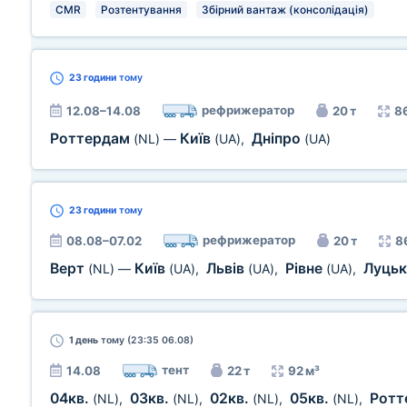
CMR
Розтентування
Збірний вантаж (консолідація)
23 години
тому
рефрижератор
12.08–14.08
20 т
8
Роттердам
Київ
Дніпро
(NL)
—
(UA)
,
(UA)
23 години
тому
рефрижератор
08.08–07.02
20 т
8
Верт
Київ
Львів
Рівне
Луць
(NL)
—
(UA)
,
(UA)
,
(UA)
,
1 день
тому (23:35 06.08)
тент
14.08
22 т
92 м³
04кв.
03кв.
02кв.
05кв.
Ротт
(NL)
,
(NL)
,
(NL)
,
(NL)
,