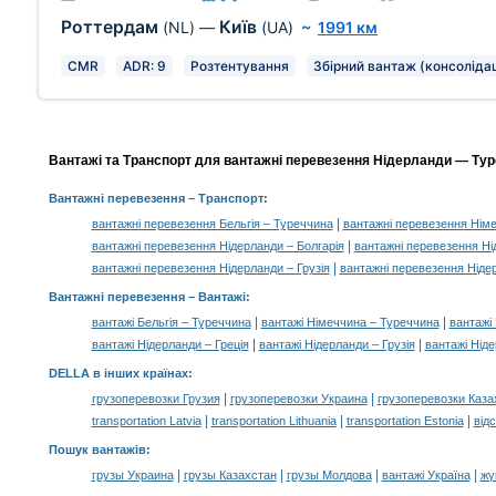
Роттердам
Київ
(NL)
—
(UA)
~
1991 км
CMR
ADR: 9
Розтентування
Збірний вантаж (консолідац
Вантажі та Транспорт для вантажні перевезення Нідерланди — Туре
Вантажні перевезення
– Транспорт:
|
вантажні перевезення Бельгія – Туреччина
вантажні перевезення Нім
|
вантажні перевезення Нідерланди – Болгарія
вантажні перевезення Ні
|
вантажні перевезення Нідерланди – Грузія
вантажні перевезення Нідер
Вантажні перевезення –
Вантажі
:
|
|
вантажі Бельгія – Туреччина
вантажі Німеччина – Туреччина
вантажі
|
|
вантажі Нідерланди – Греція
вантажі Нідерланди – Грузія
вантажі Ніде
DELLA в інших країнах
:
|
|
грузоперевозки Грузия
грузоперевозки Украина
грузоперевозки Каза
|
|
|
transportation Latvia
transportation Lithuania
transportation Estonia
від
Пошук вантажів
:
|
|
|
|
грузы Украина
грузы Казахстан
грузы Молдова
вантажі Україна
жү