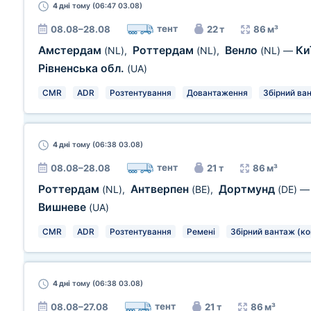
4 дні
тому (06:47 03.08)
тент
08.08–28.08
22 т
86 м³
Амстердам
Роттердам
Венло
Ки
(NL)
,
(NL)
,
(NL)
—
Рівненська обл.
(UA)
CMR
ADR
Розтентування
Довантаження
Збірний ва
4 дні
тому (06:38 03.08)
тент
08.08–28.08
21 т
86 м³
Роттердам
Антверпен
Дортмунд
(NL)
,
(BE)
,
(DE)
Вишневе
(UA)
CMR
ADR
Розтентування
Ремені
Збірний вантаж (ко
4 дні
тому (06:38 03.08)
тент
08.08–27.08
21 т
86 м³