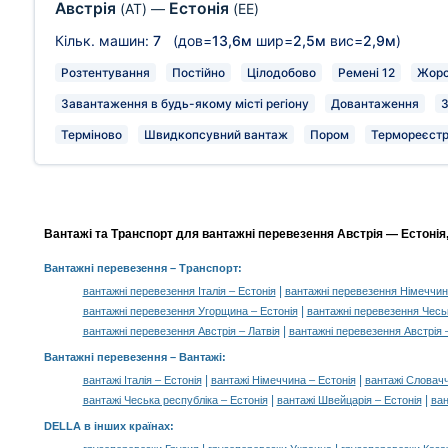
Австрія
Естонія
(AT)
—
(EE)
Кільк. машин:
7
(дов=
13,6м
шир=
2,5м
вис=
2,9м
)
Розтентування
Постійно
Цілодобово
Ремені 12
Жорс
Завантаження в будь-якому місті регіону
Довантаження
З
Терміново
Швидкопсувний вантаж
Пором
Термореєстр
Вантажі та Транспорт для вантажні перевезення Австрія — Естонія,
Вантажні перевезення
– Транспорт:
|
вантажні перевезення Італія – Естонія
вантажні перевезення Німеччин
|
вантажні перевезення Угорщина – Естонія
вантажні перевезення Чеськ
|
вантажні перевезення Австрія – Латвія
вантажні перевезення Австрія 
Вантажні перевезення –
Вантажі
:
|
|
вантажі Італія – Естонія
вантажі Німеччина – Естонія
вантажі Словачч
|
|
вантажі Чеська республіка – Естонія
вантажі Швейцарія – Естонія
ван
DELLA в інших країнах
: