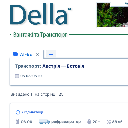
Ч
AT-EE
Транспорт:
Австрія — Естонія
06.08–06.10
Знайдено
1
, на сторінці:
25
2 години
тому
рефрижератор
06.08
20 т
86 м³