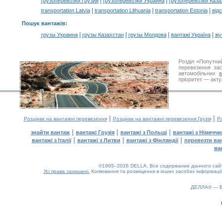
|
|
грузоперевозки Грузия
грузоперевозки Украина
грузоперевозки Каза
|
|
|
transportation Latvia
transportation Lithuania
transportation Estonia
від
Пошук вантажів
:
|
|
|
|
грузы Украина
грузы Казахстан
грузы Молдова
вантажі Україна
жү
Розділ «Попутни
перевезення за
автомобільних
пріоритет — акту
|
|
Розцінки на вантажні перевезення
Розцінки на вантажні перевезення Грузія
Ро
|
|
|
знайти вантаж
вантажі Грузія
вантажі з Польщі
вантажі з Німечч
|
|
|
вантажі з Італії
вантажі з Литви
вантажі з Фінляндії
перевезти ва
ва
©1995–2026 DELLA. Все содержание данного сайта
Усі права захищені.
Копіювання та розміщення в інших засобах інформації
0.15(aws2)
060826-20:56:40
ДЕЛЛА® —