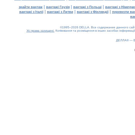
|
|
|
знайти вантаж
вантажі Грузія
вантажі з Польщі
вантажі з Німечч
|
|
|
вантажі з Італії
вантажі з Литви
вантажі з Фінляндії
перевезти ва
ва
©1995–2026 DELLA. Все содержание данного сайта
Усі права захищені.
Копіювання та розміщення в інших засобах інформації
0.17(aws2)
090826-17:49:03
ДЕЛЛА® —