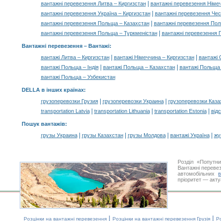
|
вантажні перевезення Литва – Киргизстан
вантажні перевезення Німеч
|
вантажні перевезення Україна – Киргизстан
вантажні перевезення Чес
|
вантажні перевезення Польща – Казахстан
вантажні перевезення Пол
|
вантажні перевезення Польща – Туркменістан
вантажні перевезення 
Вантажні перевезення –
Вантажі
:
|
|
вантажі Литва – Киргизстан
вантажі Німеччина – Киргизстан
вантажі 
|
|
вантажі Польща – Індія
вантажі Польща – Казахстан
вантажі Польща 
вантажі Польща – Узбекистан
DELLA в інших країнах
:
|
|
грузоперевозки Грузия
грузоперевозки Украина
грузоперевозки Каза
|
|
|
transportation Latvia
transportation Lithuania
transportation Estonia
від
Пошук вантажів
:
|
|
|
|
грузы Украина
грузы Казахстан
грузы Молдова
вантажі Україна
жү
Розділ «Попутн
Вантажні перевез
автомобільних
пріоритет — акту
|
|
Розцінки на вантажні перевезення
Розцінки на вантажні перевезення Грузія
Ро