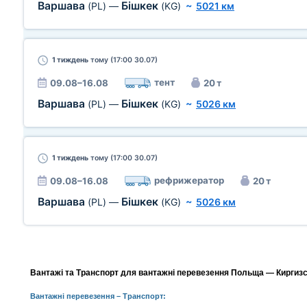
Варшава
Бішкек
(PL)
—
(KG)
~
5021 км
1 тиждень
тому (17:00 30.07)
тент
09.08–16.08
20 т
Варшава
Бішкек
(PL)
—
(KG)
~
5026 км
1 тиждень
тому (17:00 30.07)
рефрижератор
09.08–16.08
20 т
Варшава
Бішкек
(PL)
—
(KG)
~
5026 км
Вантажі та Транспорт для вантажні перевезення Польща — Киргизст
Вантажні перевезення
– Транспорт: