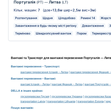
Португалія
Литва
(PT)
—
(LT)
Кільк. машин:
7
(дов=
13,6м
шир=
2,5м
вис=
3м
)
Розтентування
Щодня
Цілодобово
Ремені 14
Жорстк
Завантаження в будь-якому місті регіону
Довантаження
З
Терміново
Швидкопсувний вантаж
Пором
Термореєстр
Вантажі та Транспорт для вантажні перевезення Португалія — Литва
Вантажні перевезення
– Транспорт:
|
вантажні перевезення Іспанія – Литва
вантажні перевезення Франція –
Вантажні перевезення –
Вантажі
:
|
|
вантажі Іспанія – Литва
вантажі Франція – Литва
вантажі Португалія –
DELLA в інших країнах
:
|
|
грузоперевозки Грузия
грузоперевозки Украина
грузоперевозки Каза
|
|
|
transportation Latvia
transportation Lithuania
transportation Estonia
від
Пошук вантажів
: