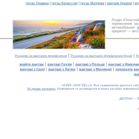
|
|
|
|
грузы Украина
грузы Казахстан
грузы Молдова
вантажі Україна
жү
Розділ «Попутни
перевезення за
автомобільних
пріоритет — акту
|
|
Розцінки на вантажні перевезення
Розцінки на вантажні перевезення Грузія
Ро
|
|
|
знайти вантаж
вантажі Грузія
вантажі з Польщі
вантажі з Німечч
|
|
|
вантажі з Італії
вантажі з Литви
вантажі з Фінляндії
перевезти ва
ва
©1995–2026 DELLA. Все содержание данного сайта
Усі права захищені.
Копіювання та розміщення в інших засобах інформації
0.15(aws2)
060826-14:45:27
ДЕЛЛА® —