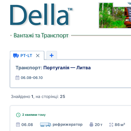
Ч
PT-LT
Транспорт:
Португалія — Литва
06.08–06.10
Знайдено
1
, на сторінці:
25
2 хвилини
тому
рефрижератор
06.08
20 т
86 м³