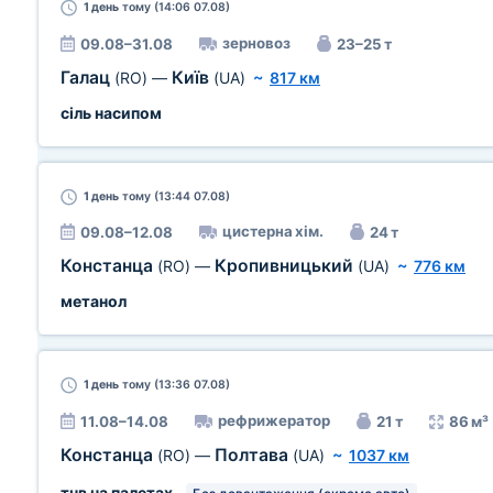
1 день
тому (14:06 07.08)
зерновоз
09.08–31.08
23–25 т
Галац
Київ
(RO)
—
(UA)
~
817 км
сіль насипом
1 день
тому (13:44 07.08)
цистерна хім.
09.08–12.08
24 т
Констанца
Кропивницький
(RO)
—
(UA)
~
776 км
метанол
1 день
тому (13:36 07.08)
рефрижератор
11.08–14.08
21 т
86 м³
Констанца
Полтава
(RO)
—
(UA)
~
1037 км
тнв на палетах