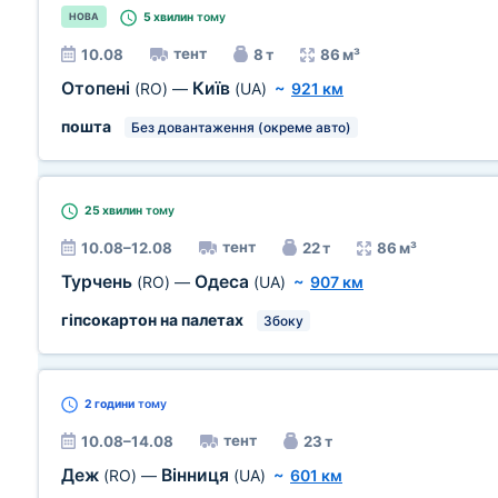
5 хвилин
тому
НОВА
тент
10.08
8 т
86 м³
Отопені
Київ
(RO)
—
(UA)
~
921 км
пошта
Без довантаження (окреме авто)
25 хвилин
тому
тент
10.08–12.08
22 т
86 м³
Турчень
Одеса
(RO)
—
(UA)
~
907 км
гіпсокартон на палетах
Збоку
2 години
тому
тент
10.08–14.08
23 т
Деж
Вінниця
(RO)
—
(UA)
~
601 км