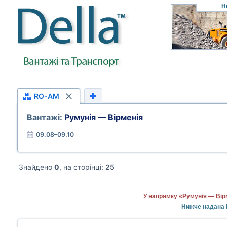
Н
RO-AM
Вантажі:
Румунія — Вірменія
09.08–09.10
Знайдено
0
, на сторінці:
25
У напрямку «Румунія — Вір
Нижче надана і