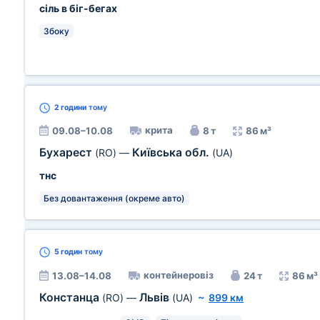
сіль в біг-бегах
Збоку
2 години
тому
крита
09.08–10.08
8 т
86 м³
Бухарест
Київська обл.
(RO)
—
(UA)
тнс
Без довантаження (окреме авто)
5 годин
тому
контейнеровіз
13.08–14.08
24 т
86 м³
Констанца
Львів
(RO)
—
(UA)
~
899 км