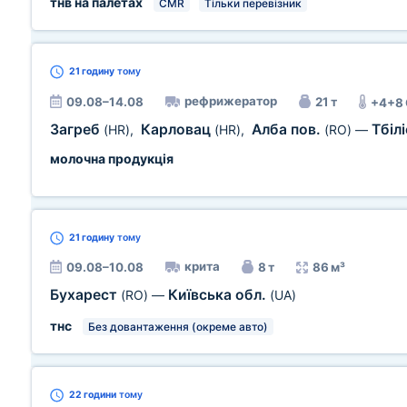
тнв на палетах
CMR
Тільки перевізник
21 годину
тому
рефрижератор
09.08–14.08
21 т
+4+8
Загреб
Карловац
Алба пов.
Тбілі
(HR)
,
(HR)
,
(RO)
—
молочна продукція
21 годину
тому
крита
09.08–10.08
8 т
86 м³
Бухарест
Київська обл.
(RO)
—
(UA)
тнс
Без довантаження (окреме авто)
22 години
тому