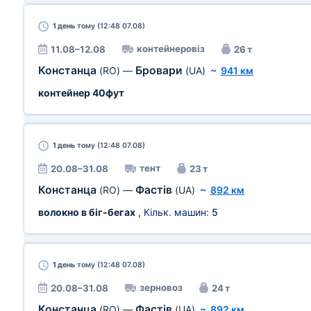
1 день
тому (12:48 07.08)
контейнеровіз
11.08–12.08
26 т
Констанца
Бровари
(RO)
—
(UA)
~
941 км
контейнер 40фут
1 день
тому (12:48 07.08)
тент
20.08–31.08
23 т
Констанца
Фастів
(RO)
—
(UA)
~
892 км
волокно в біг-бегах
, Кільк. машин:
5
1 день
тому (12:48 07.08)
зерновоз
20.08–31.08
24 т
Констанца
Фастів
(RO)
—
(UA)
~
892 км