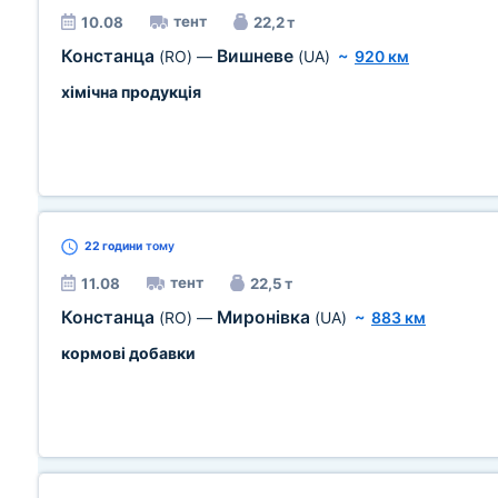
тент
10.08
22,2 т
Констанца
Вишневе
(RO)
—
(UA)
~
920 км
хімічна продукція
22 години
тому
тент
11.08
22,5 т
Констанца
Миронівка
(RO)
—
(UA)
~
883 км
кормові добавки