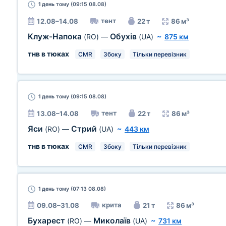
1 день
тому (09:15 08.08)
тент
12.08–14.08
22 т
86 м³
Клуж-Напока
Обухів
(RO)
—
(UA)
~
875 км
тнв в тюках
CMR
Збоку
Тільки перевізник
1 день
тому (09:15 08.08)
тент
13.08–14.08
22 т
86 м³
Яси
Стрий
(RO)
—
(UA)
~
443 км
тнв в тюках
CMR
Збоку
Тільки перевізник
1 день
тому (07:13 08.08)
крита
09.08–31.08
21 т
86 м³
Бухарест
Миколаїв
(RO)
—
(UA)
~
731 км