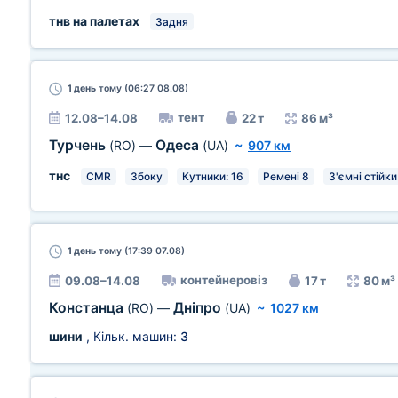
тнв на палетах
Задня
1 день
тому (06:27 08.08)
тент
12.08–14.08
22 т
86 м³
Турчень
Одеса
(RO)
—
(UA)
~
907 км
тнс
CMR
Збоку
Кутники: 16
Ремені 8
З'ємні стійки
1 день
тому (17:39 07.08)
контейнеровіз
09.08–14.08
17 т
80 м³
Констанца
Дніпро
(RO)
—
(UA)
~
1027 км
шини
, Кільк. машин:
3