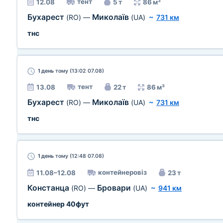
тент
12.08
5 т
86 м³
Бухарест
Миколаїв
(RO)
—
(UA)
~
731 км
тнс
1 день
тому (13:02 07.08)
тент
13.08
22 т
86 м³
Бухарест
Миколаїв
(RO)
—
(UA)
~
731 км
тнс
1 день
тому (12:48 07.08)
контейнеровіз
11.08–12.08
23 т
Констанца
Бровари
(RO)
—
(UA)
~
941 км
контейнер 40фут