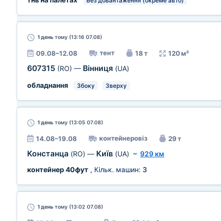
Без довантаження (окреме авто)
1 день
тому (13:16 07.08)
тент
09.08–12.08
18 т
120 м³
607315
Вінниця
(RO)
—
(UA)
обладнання
Збоку
Зверху
1 день
тому (13:05 07.08)
контейнеровіз
14.08–19.08
29 т
Констанца
Київ
(RO)
—
(UA)
~
929 км
контейнер 40фут
, Кільк. машин:
3
1 день
тому (13:02 07.08)