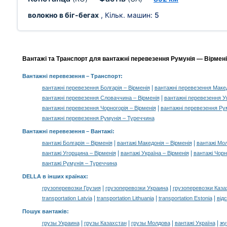
волокно в біг-бегах
, Кільк. машин:
5
Вантажі та Транспорт для вантажні перевезення Румунія — Вірменія
Вантажні перевезення
– Транспорт:
|
вантажні перевезення Болгарія – Вірменія
вантажні перевезення Макед
|
вантажні перевезення Словаччина – Вірменія
вантажні перевезення У
|
вантажні перевезення Чорногорія – Вірменія
вантажні перевезення Ру
вантажні перевезення Румунія – Туреччина
Вантажні перевезення –
Вантажі
:
|
|
вантажі Болгарія – Вірменія
вантажі Македонія – Вірменія
вантажі Мол
|
|
вантажі Угорщина – Вірменія
вантажі Україна – Вірменія
вантажі Чорн
вантажі Румунія – Туреччина
DELLA в інших країнах
:
|
|
грузоперевозки Грузия
грузоперевозки Украина
грузоперевозки Каза
|
|
|
transportation Latvia
transportation Lithuania
transportation Estonia
від
Пошук вантажів
:
|
|
|
|
грузы Украина
грузы Казахстан
грузы Молдова
вантажі Україна
жү