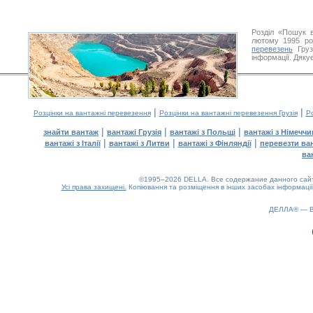
Розділ «Пошук 
лютому 1995 ро
перевезень
Груз
інформації. Дяку
|
|
Розцінки на вантажні перевезення
Розцінки на вантажні перевезення Грузія
Ро
|
|
|
знайти вантаж
вантажі Грузія
вантажі з Польщі
вантажі з Німечч
|
|
|
вантажі з Італії
вантажі з Литви
вантажі з Фінляндії
перевезти ва
ва
©1995–2026 DELLA. Все содержание данного сайта
Усі права захищені.
Копіювання та розміщення в інших засобах інформації
0.19(aws4)
090826-13:33:06
ДЕЛЛА® —