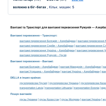
волокно в біг-бегах
, Кільк. машин:
5
Вантажі та Транспорт для вантажні перевезення Румунія — Азербай
Вантажні перевезення
– Транспорт:
|
вантажні перевезення Болгарія – Азербайджан
вантажні перевезення 
|
вантажні перевезення Сербія – Азербайджан
вантажні перевезення С
|
вантажні перевезення Україна – Азербайджан
вантажні перевезення Ч
вантажні перевезення Румунія – Грузія
Вантажні перевезення –
Вантажі
:
|
|
вантажі Болгарія – Азербайджан
вантажі Македонія – Азербайджан
ва
|
|
вантажі Угорщина – Азербайджан
вантажі Україна – Азербайджан
ван
DELLA в інших країнах
:
|
|
грузоперевозки Грузия
грузоперевозки Украина
грузоперевозки Каза
|
|
|
transportation Latvia
transportation Lithuania
transportation Estonia
від
Пошук вантажів
:
|
|
|
|
грузы Украина
грузы Казахстан
грузы Молдова
вантажі Україна
жү