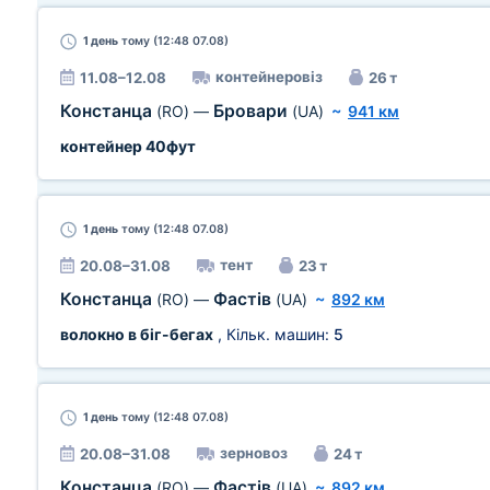
1 день
тому (12:48 07.08)
контейнеровіз
11.08–12.08
26 т
Констанца
Бровари
(RO)
—
(UA)
~
941 км
контейнер 40фут
1 день
тому (12:48 07.08)
тент
20.08–31.08
23 т
Констанца
Фастів
(RO)
—
(UA)
~
892 км
волокно в біг-бегах
, Кільк. машин:
5
1 день
тому (12:48 07.08)
зерновоз
20.08–31.08
24 т
Констанца
Фастів
(RO)
—
(UA)
~
892 км