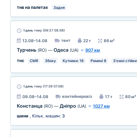
тнв на палетах
Задня
1 день
тому (06:27 08.08)
тент
12.08–14.08
22 т
86 м³
Турчень
Одеса
(RO)
—
(UA)
~
907 км
тнс
CMR
Збоку
Кутники: 16
Ремені 8
З'ємні стійки
1 день
тому (17:39 07.08)
контейнеровіз
09.08–14.08
17 т
80 м³
Констанца
Дніпро
(RO)
—
(UA)
~
1027 км
шини
, Кільк. машин:
3