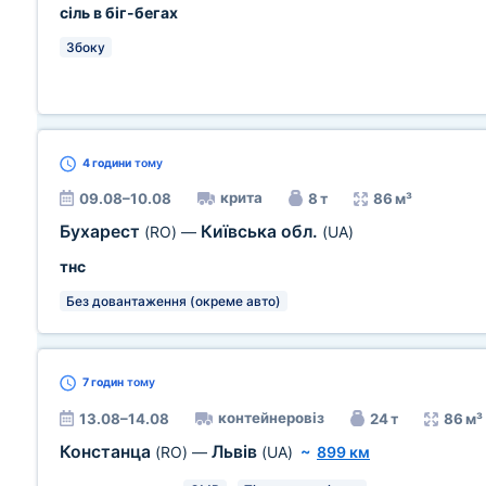
сіль в біг-бегах
Збоку
4 години
тому
крита
09.08–10.08
8 т
86 м³
Бухарест
Київська обл.
(RO)
—
(UA)
тнс
Без довантаження (окреме авто)
7 годин
тому
контейнеровіз
13.08–14.08
24 т
86 м³
Констанца
Львів
(RO)
—
(UA)
~
899 км