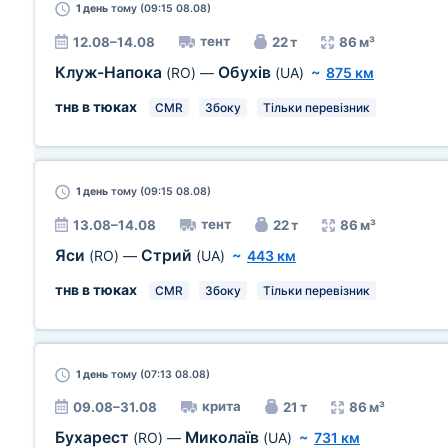
1 день
тому (09:15 08.08)
тент
12.08–14.08
22 т
86 м³
Клуж-Напока
Обухів
(RO)
—
(UA)
~
875 км
тнв в тюках
CMR
Збоку
Тільки перевізник
1 день
тому (09:15 08.08)
тент
13.08–14.08
22 т
86 м³
Яси
Стрий
(RO)
—
(UA)
~
443 км
тнв в тюках
CMR
Збоку
Тільки перевізник
1 день
тому (07:13 08.08)
крита
09.08–31.08
21 т
86 м³
Бухарест
Миколаїв
(RO)
—
(UA)
~
731 км