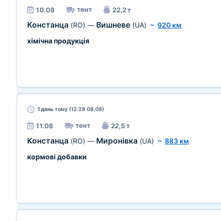
тент
10.08
22,2 т
Констанца
Вишневе
(RO)
—
(UA)
~
920 км
хімічна продукція
1 день
тому (12:28 08.08)
тент
11.08
22,5 т
Констанца
Миронівка
(RO)
—
(UA)
~
883 км
кормові добавки