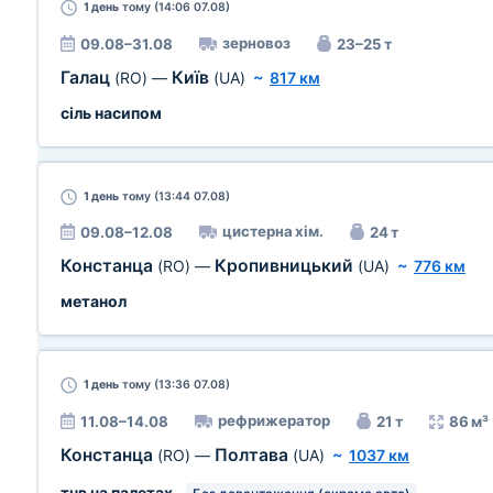
1 день
тому (14:06 07.08)
зерновоз
09.08–31.08
23–25 т
Галац
Київ
(RO)
—
(UA)
~
817 км
сіль насипом
1 день
тому (13:44 07.08)
цистерна хім.
09.08–12.08
24 т
Констанца
Кропивницький
(RO)
—
(UA)
~
776 км
метанол
1 день
тому (13:36 07.08)
рефрижератор
11.08–14.08
21 т
86 м³
Констанца
Полтава
(RO)
—
(UA)
~
1037 км
тнв на палетах