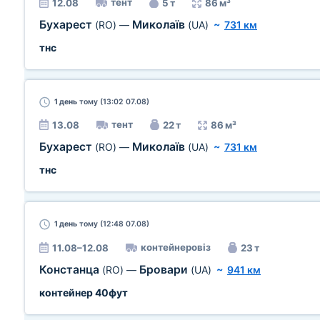
тент
12.08
5 т
86 м³
Бухарест
Миколаїв
(RO)
—
(UA)
~
731 км
тнс
1 день
тому (13:02 07.08)
тент
13.08
22 т
86 м³
Бухарест
Миколаїв
(RO)
—
(UA)
~
731 км
тнс
1 день
тому (12:48 07.08)
контейнеровіз
11.08–12.08
23 т
Констанца
Бровари
(RO)
—
(UA)
~
941 км
контейнер 40фут