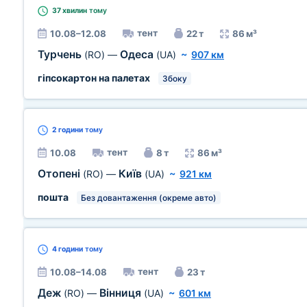
37 хвилин
тому
тент
10.08–12.08
22 т
86 м³
Турчень
Одеса
(RO)
—
(UA)
~
907 км
гіпсокартон на палетах
Збоку
2 години
тому
тент
10.08
8 т
86 м³
Отопені
Київ
(RO)
—
(UA)
~
921 км
пошта
Без довантаження (окреме авто)
4 години
тому
тент
10.08–14.08
23 т
Деж
Вінниця
(RO)
—
(UA)
~
601 км