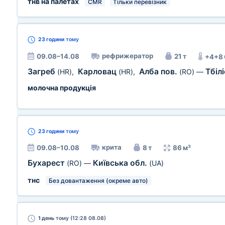
тнв на палетах
CMR
Тільки перевізник
23 години
тому
рефрижератор
09.08–14.08
21 т
+4+8
Загреб
Карловац
Алба пов.
Тбілі
(HR)
,
(HR)
,
(RO)
—
молочна продукція
23 години
тому
крита
09.08–10.08
8 т
86 м³
Бухарест
Київська обл.
(RO)
—
(UA)
тнс
Без довантаження (окреме авто)
1 день
тому (12:28 08.08)