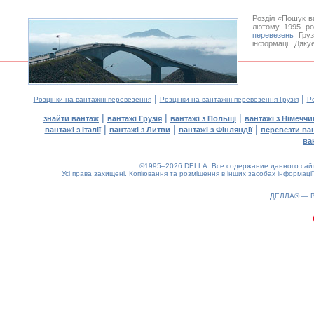
Розділ «Пошук в
лютому 1995 ро
перевезень
Груз
інформації. Дяку
|
|
Розцінки на вантажні перевезення
Розцінки на вантажні перевезення Грузія
Ро
|
|
|
знайти вантаж
вантажі Грузія
вантажі з Польщі
вантажі з Німечч
|
|
|
вантажі з Італії
вантажі з Литви
вантажі з Фінляндії
перевезти ва
ва
©1995–2026 DELLA. Все содержание данного сайта
Усі права захищені.
Копіювання та розміщення в інших засобах інформації
0.3(aws4)
090826-15:32:00
ДЕЛЛА® —