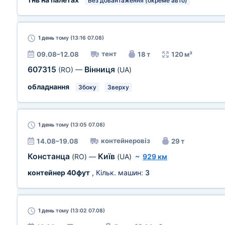
Без довантаження (окреме авто)
1 день
тому (13:16 07.08)
тент
09.08–12.08
18 т
120 м³
607315
Вінниця
(RO)
—
(UA)
обладнання
Збоку
Зверху
1 день
тому (13:05 07.08)
контейнеровіз
14.08–19.08
29 т
Констанца
Київ
(RO)
—
(UA)
~
929 км
контейнер 40фут
, Кільк. машин:
3
1 день
тому (13:02 07.08)