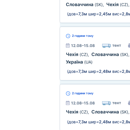
Словаччина
Чехія
(SK)
,
(CZ)
(дов=
7,3м
шир=
2,45м
вис=
2,8
2 години
тому
тент
12.08–15.08
Чехія
Словаччина
(CZ)
,
(SK)
Україна
(UA)
(дов=
7,3м
шир=
2,48м
вис=
2,8
2 години
тому
тент
12.08–15.08
Чехія
Словаччина
(CZ)
,
(SK)
(дов=
7,3м
шир=
2,48м
вис=
2,8