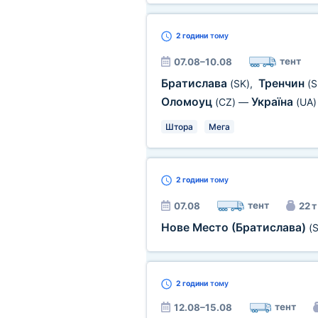
2 години
тому
тент
07.08–10.08
Братислава
Тренчин
(SK)
,
(S
Оломоуц
Україна
(CZ)
—
(UA)
Штора
Мега
2 години
тому
тент
07.08
22 т
Нове Место (Братислава)
(
2 години
тому
тент
12.08–15.08