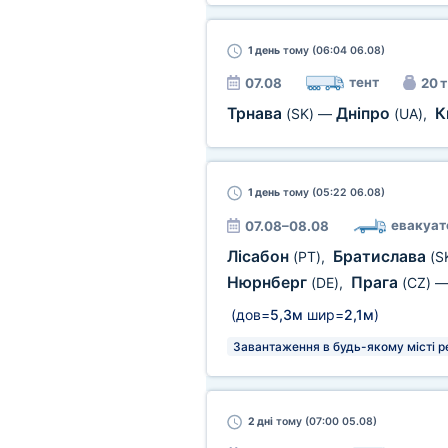
1 день
тому (06:04 06.08)
тент
07.08
20 т
Трнава
Дніпро
К
(SK)
—
(UA)
,
1 день
тому (05:22 06.08)
евакуат
07.08–08.08
Лісабон
Братислава
(PT)
,
(S
Нюрнберг
Прага
(DE)
,
(CZ)
(дов=
5,3м
шир=
2,1м
)
Завантаження в будь-якому місті р
2 дні
тому (07:00 05.08)