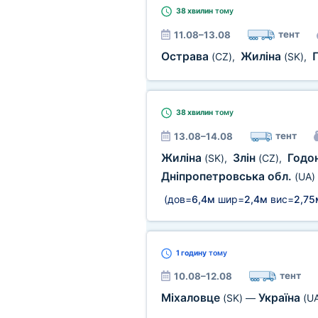
38 хвилин
тому
тент
11.08–13.08
Острава
Жиліна
(CZ)
,
(SK)
,
38 хвилин
тому
тент
13.08–14.08
Жиліна
Злін
Годо
(SK)
,
(CZ)
,
Дніпропетровська обл.
(UA)
(дов=
6,4м
шир=
2,4м
вис=
2,75
1 годину
тому
тент
10.08–12.08
Міхаловце
Україна
(SK)
—
(U