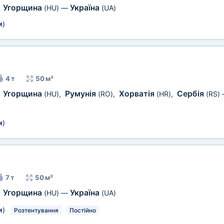
Угорщина
Україна
,
(HU)
—
(UA)
м
)
4 т
50 м³
Угорщина
Румунія
Хорватія
Сербія
,
(HU)
,
(RO)
,
(HR)
,
(RS)
м
)
7 т
50 м³
Угорщина
Україна
,
(HU)
—
(UA)
м
)
Розтентування
Постійно