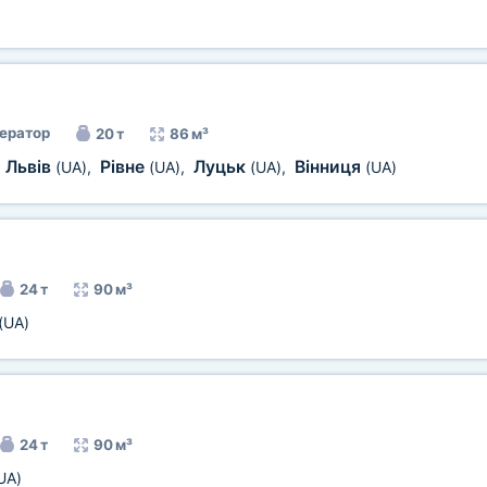
ератор
20 т
86 м³
Львів
Рівне
Луцьк
Вінниця
,
(UA)
,
(UA)
,
(UA)
,
(UA)
24 т
90 м³
(UA)
24 т
90 м³
UA)