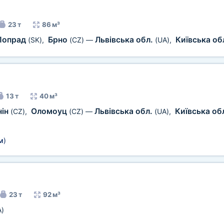
23 т
86 м³
Попрад
Брно
Львівська обл.
Київська об
(SK)
,
(CZ)
—
(UA)
,
13 т
40 м³
нін
Оломоуц
Львівська обл.
Київська об
(CZ)
,
(CZ)
—
(UA)
,
м
)
23 т
92 м³
A)