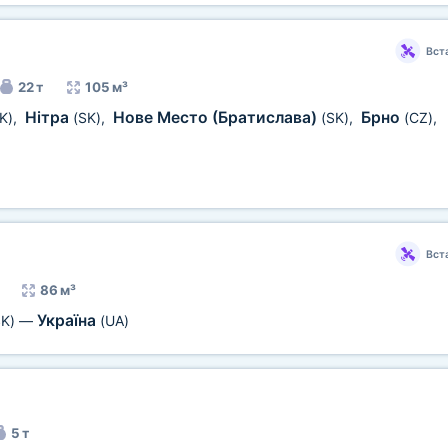
Вст
22 т
105 м³
Нітра
Нове Место (Братислава)
Брно
K)
,
(SK)
,
(SK)
,
(CZ)
,
Вст
86 м³
Україна
SK)
—
(UA)
5 т