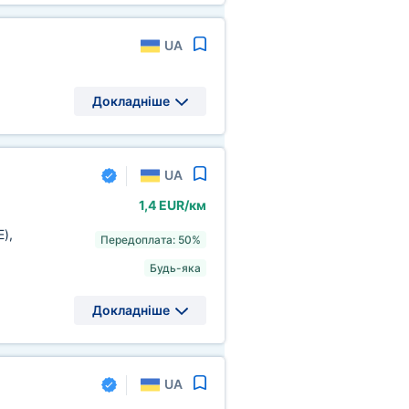
UA
Докладніше
UA
1,4 EUR/км
E)
,
Передоплата: 50%
Будь-яка
Докладніше
UA