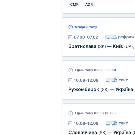
CMR
ADR
4 години
тому
рефриж
07.08–07.02
Братислава
Київ
(SK)
—
(UA)
1 день
тому (08:38 06.08)
тент
10.08–12.08
Ружомберок
Україна
(SK)
—
1 день
тому (08:37 06.08)
тент
10.08–12.08
Словаччина
Україна
(SK)
—
(