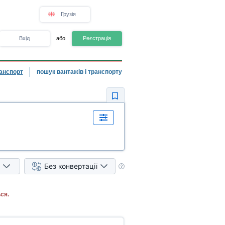
Грузія
Вхід
або
Реєстрація
анспорт
пошук вантажів і транспорту
Без конвертації
ся.