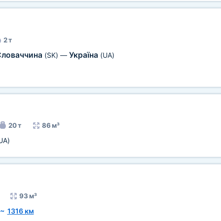
2 т
Словаччина
Україна
(SK)
—
(UA)
20 т
86 м³
UA)
93 м³
~
1316 км