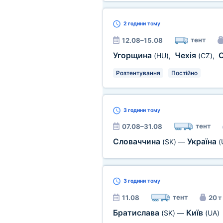
2 години
тому
тент
12.08–15.08
Угорщина
Чехія
(HU)
,
(CZ)
,
Розтентування
Постійно
3 години
тому
тент
07.08–31.08
Словаччина
Україна
(SK)
—
(
3 години
тому
тент
11.08
20 т
Братислава
Київ
(SK)
—
(UA)