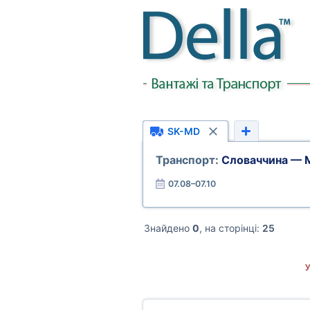
SK-MD
Транспорт:
Словаччина — 
07.08–07.10
Знайдено
0
, на сторінці:
25
У