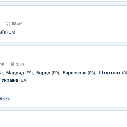
98 м³
иїв
(UA)
ор
2,5 т
Мадрид
Бордо
Барселона
Штутгарт
K)
,
(ES)
,
(FR)
,
(ES)
,
(D
Україна
—
(UA)
егіону