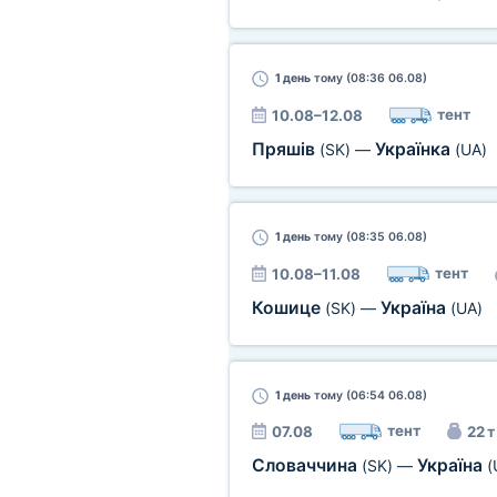
1 день
тому (08:36 06.08)
тент
10.08–12.08
Пряшів
Українка
(SK)
—
(UA)
1 день
тому (08:35 06.08)
тент
10.08–11.08
Кошице
Україна
(SK)
—
(UA)
1 день
тому (06:54 06.08)
тент
07.08
22 т
Словаччина
Україна
(SK)
—
(