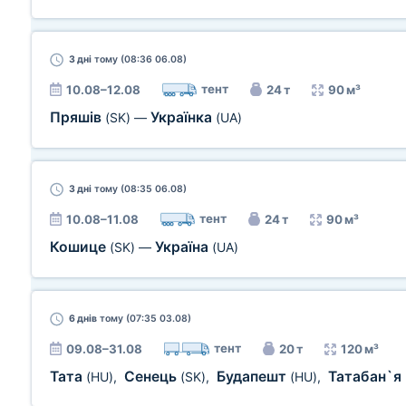
3 дні
тому (08:36 06.08)
тент
10.08–12.08
24 т
90 м³
Пряшів
Українка
(SK)
—
(UA)
3 дні
тому (08:35 06.08)
тент
10.08–11.08
24 т
90 м³
Кошице
Україна
(SK)
—
(UA)
6 днів
тому (07:35 03.08)
тент
09.08–31.08
20 т
120 м³
Тата
Сенець
Будапешт
Татабан`я
(HU)
,
(SK)
,
(HU)
,