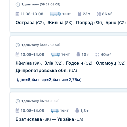
1 день
тому (09:52 08.08)
тент
11.08–13.08
23 т
86 м³
Острава
Жиліна
Попрад
Брно
(CZ)
,
(SK)
,
(SK)
,
(CZ)
1 день
тому (09:52 08.08)
тент
13.08–14.08
13 т
40 м³
Жиліна
Злін
Годонін
Оломоуц
(SK)
,
(CZ)
,
(CZ)
,
(CZ)
Дніпропетровська обл.
(UA)
(дов=
6,4м
шир=
2,4м
вис=
2,75м
)
1 день
тому (07:19 08.08)
тент
10.08–14.08
1,3 т
Братислава
Україна
(SK)
—
(UA)