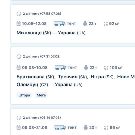
2 дні
тому (07:58 07.08)
тент
10.08–12.08
23 т
92 м³
Міхаловце
Україна
(SK)
—
(UA)
2 дні
тому (07:31 07.08)
тент
09.08–10.08
22 т
105 м³
Братислава
Тренчин
Нітра
Нове М
(SK)
,
(SK)
,
(SK)
,
Оломоуц
Україна
(CZ)
—
(UA)
Штора
Мега
2 дні
тому (06:14 07.08)
тент
09.08–31.08
20 т
86 м³