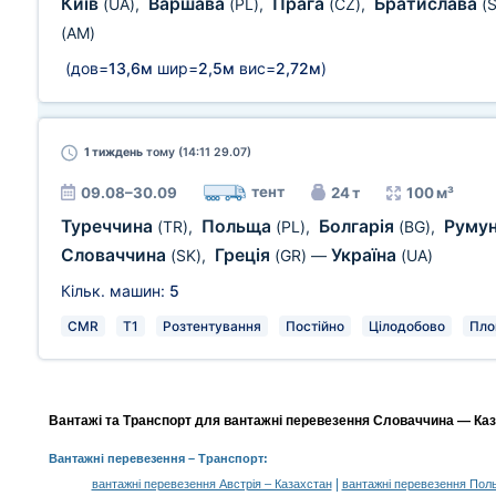
Київ
Варшава
Прага
Братислава
(UA)
,
(PL)
,
(CZ)
,
(
(AM)
(дов=
13,6м
шир=
2,5м
вис=
2,72м
)
1 тиждень
тому (14:11 29.07)
тент
09.08–30.09
24 т
100 м³
Туреччина
Польща
Болгарія
Руму
(TR)
,
(PL)
,
(BG)
,
Словаччина
Греція
Україна
(SK)
,
(GR)
—
(UA)
Кільк. машин:
5
CMR
T1
Розтентування
Постійно
Цілодобово
Пло
Вантажі та Транспорт для вантажні перевезення Словаччина — Каза
Вантажні перевезення
– Транспорт:
|
вантажні перевезення Австрія – Казахстан
вантажні перевезення Пол