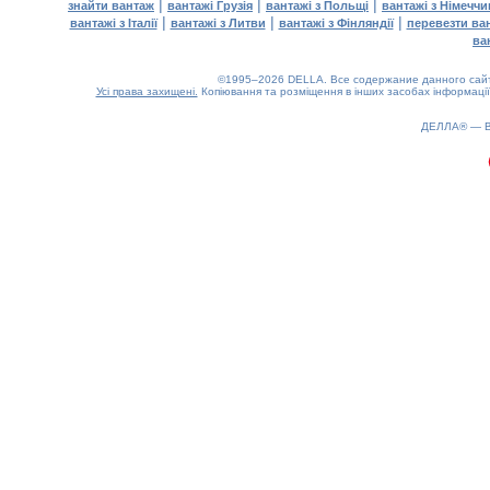
|
|
|
знайти вантаж
вантажі Грузія
вантажі з Польщі
вантажі з Німечч
|
|
|
вантажі з Італії
вантажі з Литви
вантажі з Фінляндії
перевезти ва
ва
©1995–2026 DELLA. Все содержание данного сайта
Усі права захищені.
Копіювання та розміщення в інших засобах інформації
0.39(aws4)
090826-13:14:14
ДЕЛЛА® —