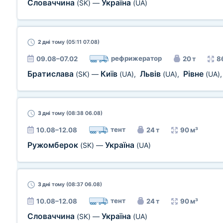
Словаччина
Україна
(SK)
—
(UA)
2 дні
тому (05:11 07.08)
рефрижератор
09.08–07.02
20 т
8
Братислава
Київ
Львів
Рівне
(SK)
—
(UA)
,
(UA)
,
(UA)
3 дні
тому (08:38 06.08)
тент
10.08–12.08
24 т
90 м³
Ружомберок
Україна
(SK)
—
(UA)
3 дні
тому (08:37 06.08)
тент
10.08–12.08
24 т
90 м³
Словаччина
Україна
(SK)
—
(UA)