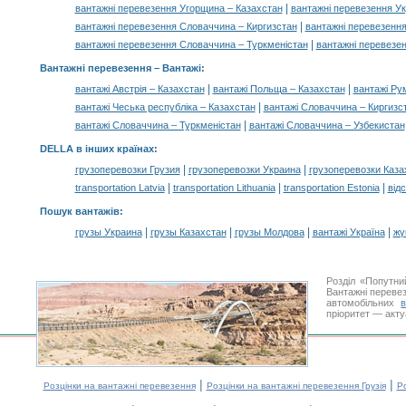
|
вантажні перевезення Угорщина – Казахстан
вантажні перевезення Ук
|
вантажні перевезення Словаччина – Киргизстан
вантажні перевезенн
|
вантажні перевезення Словаччина – Туркменістан
вантажні перевезе
Вантажні перевезення –
Вантажі
:
|
|
вантажі Австрія – Казахстан
вантажі Польща – Казахстан
вантажі Ру
|
вантажі Чеська республіка – Казахстан
вантажі Словаччина – Киргизс
|
вантажі Словаччина – Туркменістан
вантажі Словаччина – Узбекистан
DELLA в інших країнах
:
|
|
грузоперевозки Грузия
грузоперевозки Украина
грузоперевозки Каза
|
|
|
transportation Latvia
transportation Lithuania
transportation Estonia
від
Пошук вантажів
:
|
|
|
|
грузы Украина
грузы Казахстан
грузы Молдова
вантажі Україна
жү
Розділ «Попутн
Вантажні перевез
автомобільних
пріоритет — акту
|
|
Розцінки на вантажні перевезення
Розцінки на вантажні перевезення Грузія
Ро