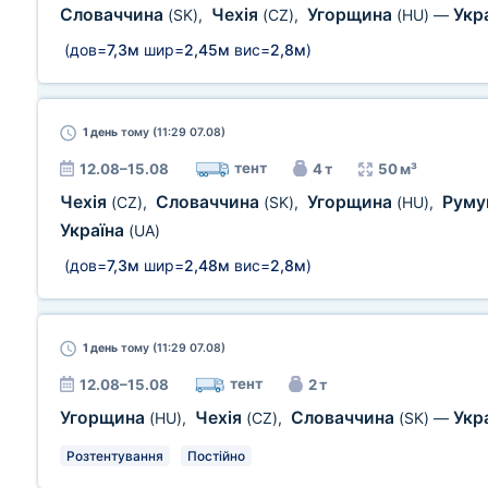
Словаччина
Чехія
Угорщина
Укр
(SK)
,
(CZ)
,
(HU)
—
(дов=
7,3м
шир=
2,45м
вис=
2,8м
)
1 день
тому (11:29 07.08)
тент
12.08–15.08
4 т
50 м³
Чехія
Словаччина
Угорщина
Руму
(CZ)
,
(SK)
,
(HU)
,
Україна
(UA)
(дов=
7,3м
шир=
2,48м
вис=
2,8м
)
1 день
тому (11:29 07.08)
тент
12.08–15.08
2 т
Угорщина
Чехія
Словаччина
Укр
(HU)
,
(CZ)
,
(SK)
—
Розтентування
Постійно