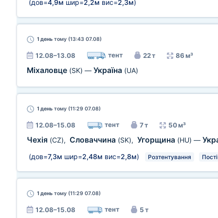
(дов=
4,9м
шир=
2,2м
вис=
2,3м
)
1 день
тому (13:43 07.08)
тент
12.08–13.08
22 т
86 м³
Міхаловце
Україна
(SK)
—
(UA)
1 день
тому (11:29 07.08)
тент
12.08–15.08
7 т
50 м³
Чехія
Словаччина
Угорщина
Укр
(CZ)
,
(SK)
,
(HU)
—
(дов=
7,3м
шир=
2,48м
вис=
2,8м
)
Розтентування
Пост
1 день
тому (11:29 07.08)
тент
12.08–15.08
5 т