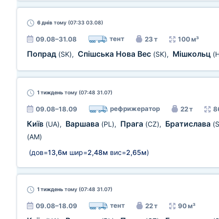
6 днів
тому (07:33 03.08)
тент
09.08–31.08
23 т
100 м³
Попрад
Спішська Нова Вес
Мішкольц
(SK)
,
(SK)
,
(
1 тиждень
тому (07:48 31.07)
рефрижератор
09.08–18.09
22 т
8
Київ
Варшава
Прага
Братислава
(UA)
,
(PL)
,
(CZ)
,
(
(AM)
(дов=
13,6м
шир=
2,48м
вис=
2,65м
)
1 тиждень
тому (07:48 31.07)
тент
09.08–18.09
22 т
90 м³