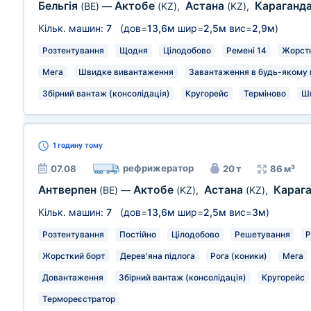
Бельгія
Актобе
Астана
Караганд
(BE)
—
(KZ)
,
(KZ)
,
Кільк. машин:
7
(дов=
13,6м
шир=
2,5м
вис=
2,9м
)
Розтентування
Щодня
Цілодобово
Ремені 14
Жорстк
Мега
Швидке вивантаження
Завантаження в будь-якому м
Збірний вантаж (консолідація)
Кругорейс
Терміново
Ш
1 годину
тому
рефрижератор
07.08
20 т
86 м³
Антверпен
Актобе
Астана
Караг
(BE)
—
(KZ)
,
(KZ)
,
Кільк. машин:
7
(дов=
13,6м
шир=
2,5м
вис=
3м
)
Розтентування
Постійно
Цілодобово
Решетування
Р
Жорсткий борт
Дерев'яна підлога
Рога (коники)
Мега
Довантаження
Збірний вантаж (консолідація)
Кругорейс
Термореєстратор