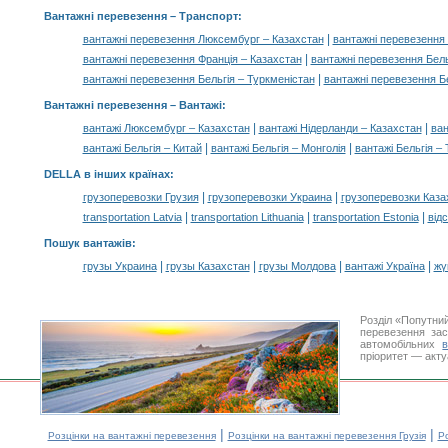
Вантажні перевезення
– Транспорт:
|
вантажні перевезення Люксембург – Казахстан
вантажні перевезення
|
вантажні перевезення Франція – Казахстан
вантажні перевезення Бель
|
вантажні перевезення Бельгія – Туркменістан
вантажні перевезення Бе
Вантажні перевезення –
Вантажі
:
|
|
вантажі Люксембург – Казахстан
вантажі Нідерланди – Казахстан
ван
|
|
вантажі Бельгія – Китай
вантажі Бельгія – Монголія
вантажі Бельгія –
DELLA в інших країнах
:
|
|
грузоперевозки Грузия
грузоперевозки Украина
грузоперевозки Каза
|
|
|
transportation Latvia
transportation Lithuania
transportation Estonia
від
Пошук вантажів
:
|
|
|
|
грузы Украина
грузы Казахстан
грузы Молдова
вантажі Україна
жү
Розділ «Попутни
перевезення за
автомобільних
пріоритет — акту
|
|
Розцінки на вантажні перевезення
Розцінки на вантажні перевезення Грузія
Ро