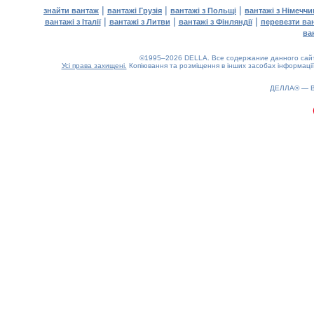
|
|
|
знайти вантаж
вантажі Грузія
вантажі з Польщі
вантажі з Німечч
|
|
|
вантажі з Італії
вантажі з Литви
вантажі з Фінляндії
перевезти ва
ва
©1995–2026 DELLA. Все содержание данного сайта
Усі права захищені.
Копіювання та розміщення в інших засобах інформації
0.16(aws4)
070826-06:44:20
ДЕЛЛА® —