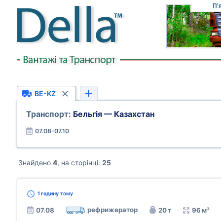
П'
BE-KZ
Транспорт:
Бельгія — Казахстан
07.08–07.10
Знайдено
4
, на сторінці:
25
1 годину
тому
рефрижератор
07.08
20 т
96 м³