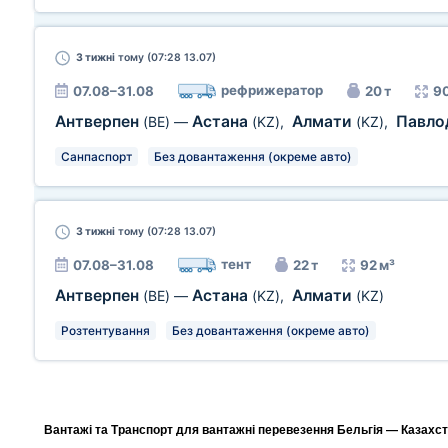
3 тижні
тому (07:28 13.07)
рефрижератор
07.08–31.08
20 т
90
Антверпен
Астана
Алмати
Павло
(BE)
—
(KZ)
,
(KZ)
,
Санпаспорт
Без довантаження (окреме авто)
3 тижні
тому (07:28 13.07)
тент
07.08–31.08
22 т
92 м³
Антверпен
Астана
Алмати
(BE)
—
(KZ)
,
(KZ)
Розтентування
Без довантаження (окреме авто)
Вантажі та Транспорт для вантажні перевезення Бельгія — Казахста