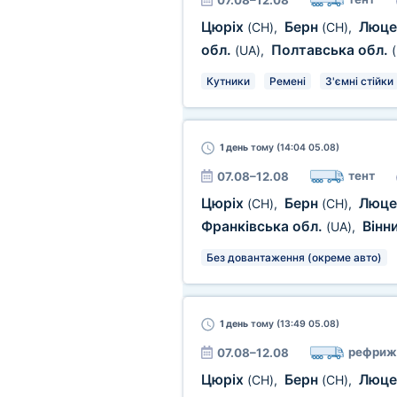
07.08–12.08
Цюріх
Берн
Люц
(CH)
,
(CH)
,
обл.
Полтавська обл.
(UA)
,
Кутники
Ремені
З'ємні стійки
1 день
тому (14:04 05.08)
тент
07.08–12.08
Цюріх
Берн
Люц
(CH)
,
(CH)
,
Франківська обл.
Вінн
(UA)
,
Без довантаження (окреме авто)
1 день
тому (13:49 05.08)
рефриж
07.08–12.08
Цюріх
Берн
Люц
(CH)
,
(CH)
,