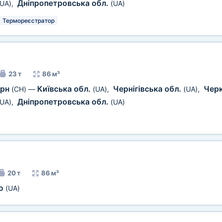
Дніпропетровська обл.
(UA)
,
(UA)
Термореєстратор
23 т
86 м³
ерн
Київська обл.
Чернігівська обл.
Чер
(CH)
—
(UA)
,
(UA)
,
Дніпропетровська обл.
(UA)
,
(UA)
20 т
86 м³
ро
(UA)