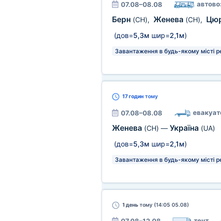
автово
07.08–08.08
Берн
Женева
Цю
(CH)
,
(CH)
,
(дов=
5,3м
шир=
2,1м
)
Завантаження в будь-якому місті р
17 годин
тому
евакуат
07.08–08.08
Женева
Україна
(CH)
—
(UA)
(дов=
5,3м
шир=
2,1м
)
Завантаження в будь-якому місті р
1 день
тому (14:05 05.08)
тент