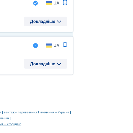
UA
Докладніше
UA
Докладніше
|
|
а
вантажні перевезення Німеччина – Україна
|
Польща
ія – Угорщина