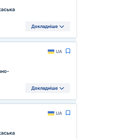
каська
Докладніше
UA
ано-
Докладніше
UA
каська