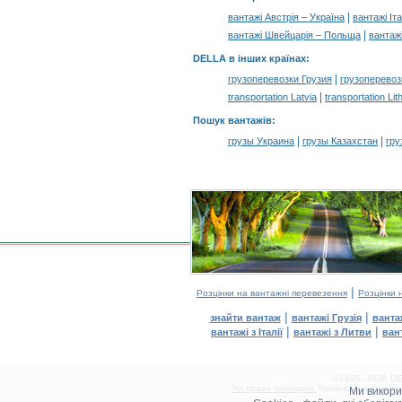
|
вантажі Австрія – Україна
вантажі Іта
|
вантажі Швейцарія – Польща
вантаж
DELLA в інших країнах
:
|
грузоперевозки Грузия
грузоперевоз
|
transportation Latvia
transportation Lit
Пошук вантажів
:
|
|
грузы Украина
грузы Казахстан
гру
|
Розцінки на вантажні перевезення
Розцінки 
|
|
знайти вантаж
вантажі Грузія
ванта
|
|
вантажі з Італії
вантажі з Литви
ван
©1995–2026 DEL
Усі права захищені.
Копіювання та розм
Ми викор
0.17(aws2)