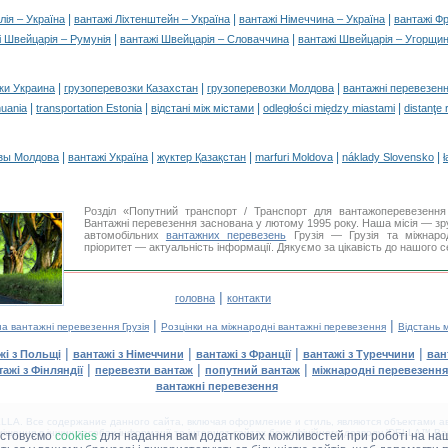
|
|
|
лія – Україна
вантажі Ліхтенштейн – Україна
вантажі Німеччина – Україна
вантажі Фр
|
|
і Швейцарія – Румунія
вантажі Швейцарія – Словаччина
вантажі Швейцарія – Угорщи
|
|
|
ки Украина
грузоперевозки Казахстан
грузоперевозки Молдова
вантажні перевезенн
|
|
|
|
huania
transportation Estonia
відстані між містами
odległości między miastami
distanţe 
|
|
|
|
|
зы Молдова
вантажі Україна
жүктер Қазақстан
marfuri Moldova
náklady Slovensko
ł
Розділ «Попутний транспорт / Транспорт для вантажоперевезенн
Вантажні перевезення заснована у лютому 1995 року. Наша місія — зру
автомобільних
вантажних перевезень
Грузія — Грузія та міжнаро
пріоритет — актуальність інформації. Дякуємо за цікавість до нашого с
|
головна
контакти
|
|
на вантажні перевезення Грузія
Розцінки на міжнародні вантажні перевезення
Відстань 
|
|
|
|
жі з Польщі
вантажі з Німеччини
вантажі з Франції
вантажі з Туреччини
ван
|
|
|
тажі з Фінляндії
перевезти вантаж
попутний вантаж
міжнародні перевезення
вантажні перевезення
LA. Все содержание данного сайта, включая оформление и стиль, являются объектами ав
іщення в інших засобах інформації та інтернет-сайтах без офіційного дозволу 'DELLA™ Ван
истовуємо
cookies
для надання вам додаткових можливостей при роботі на наш