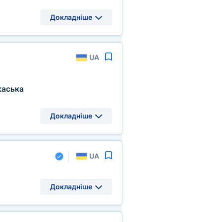
Докладніше
UA
каська
Докладніше
UA
Докладніше