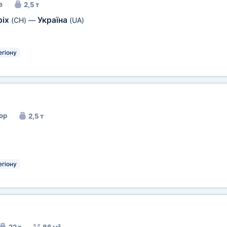
з
2,5 т
ріх
Україна
(CH)
—
(UA)
егіону
ор
2,5 т
егіону