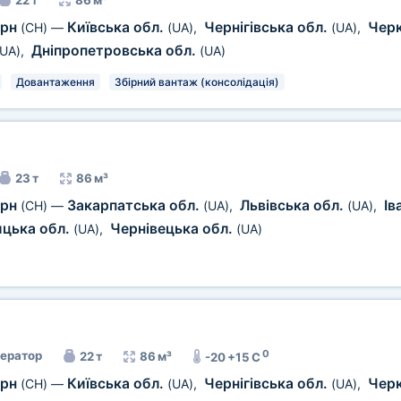
22 т
86 м³
ерн
Київська обл.
Чернігівська обл.
Чер
(CH)
—
(UA)
,
(UA)
,
Дніпропетровська обл.
(UA)
,
(UA)
Довантаження
Збірний вантаж (консолідація)
23 т
86 м³
ерн
Закарпатська обл.
Львівська обл.
Ів
(CH)
—
(UA)
,
(UA)
,
ицька обл.
Чернівецька обл.
(UA)
,
(UA)
0
ератор
22 т
86 м³
-20 +15 C
ерн
Київська обл.
Чернігівська обл.
Чер
(CH)
—
(UA)
,
(UA)
,