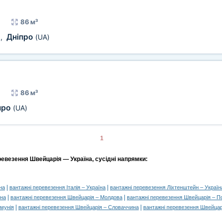
86 м³
Дніпро
)
,
(UA)
86 м³
про
(UA)
1
ревезення Швейцарія — Україна, сусідні напрямки:
|
|
на
вантажні перевезення Італія – Україна
вантажні перевезення Ліхтенштейн – Україн
|
|
їна
вантажні перевезення Швейцарія – Молдова
вантажні перевезення Швейцарія – 
|
|
умунія
вантажні перевезення Швейцарія – Словаччина
вантажні перевезення Швейцар