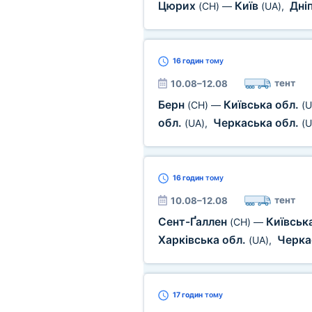
Цюрих
Київ
Дні
(CH)
—
(UA)
,
16 годин
тому
тент
10.08–12.08
Берн
Київська обл.
(CH)
—
(U
обл.
Черкаська обл.
(UA)
,
(U
16 годин
тому
тент
10.08–12.08
Сент-Ґаллен
Київськ
(CH)
—
Харківська обл.
Черка
(UA)
,
17 годин
тому