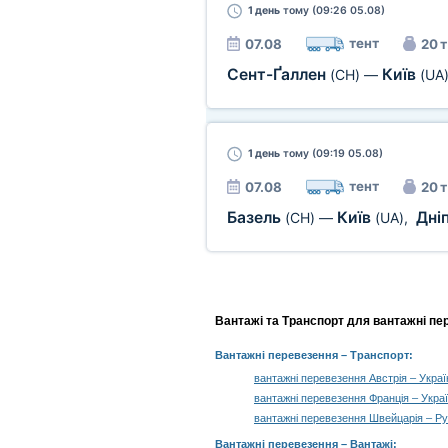
1 день
тому (09:26 05.08)
тент
07.08
20 т
Сент-Ґаллен
Київ
(CH)
—
(UA
1 день
тому (09:19 05.08)
тент
07.08
20 т
Базель
Київ
Дні
(CH)
—
(UA)
,
Вантажі та Транспорт для вантажні пе
Вантажні перевезення
– Транспорт:
вантажні перевезення Австрія – Украї
вантажні перевезення Франція – Укра
вантажні перевезення Швейцарія – Р
Вантажні перевезення –
Вантажі
: