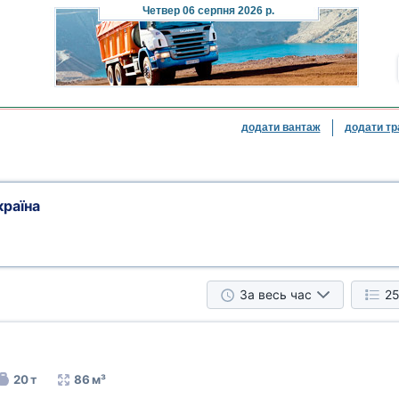
Четвер
06 серпня 2026 р.
додати вантаж
додати тр
раїна
За весь час
25
20 т
86 м³