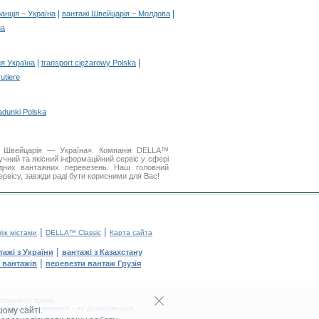
|
|
анція – Україна
вантажі Швейцарія – Молдова
на
|
|
я Україна
transport ciężarowy Polska
rutiere
adunki Polska
я Швейцарія — Україна». Компанія DELLA™
чний та якісний інформаційний сервіс у сфері
дних вантажних перевезень. Наш головний
ервісу, завжди раді бути корисними для Вас!
|
|
між містами
DELLA™ Classic
Карта сайта
|
тажі з України
вантажі з Казахстану
|
 вантажів
перевезти вантаж Грузія
торского права.
тажні перевезення' - не дозволяється.
ому сайті.