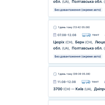
обл.
Полтавська обл.
(UA)
,
Без довантаження (окреме авто)
1 день
тому (13:42 05.08)
тент
07.08–12.08
Цюріх
Берн
Люц
(CH)
,
(CH)
,
обл.
Полтавська обл.
(UA)
,
Без довантаження (окреме авто)
1 день
тому (09:39 05.08)
тент
11.08–12.08
3700
Київ
Дніп
(CH)
—
(UA)
,