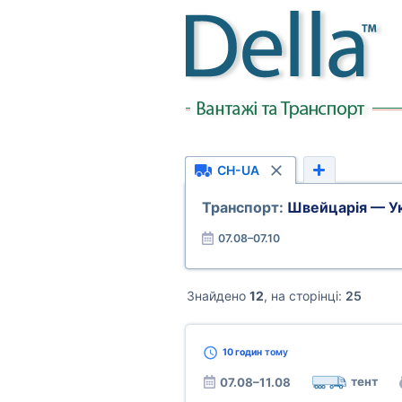
CH-UA
Транспорт:
Швейцарія — Ук
07.08–07.10
Знайдено
12
, на сторінці:
25
10 годин
тому
тент
07.08–11.08