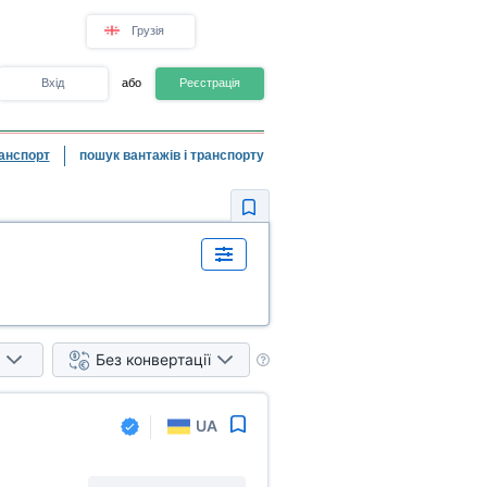
Грузія
Вхід
або
Реєстрація
анспорт
пошук вантажів і транспорту
Без конвертації
UA