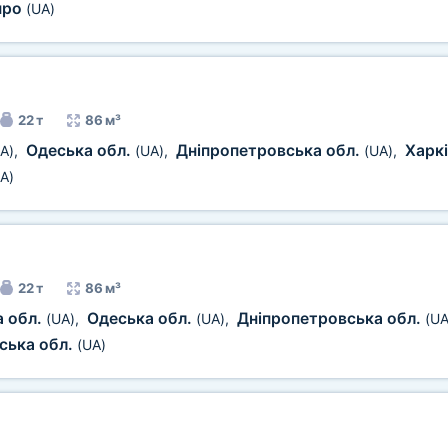
про
(UA)
22 т
86 м³
Одеська обл.
Дніпропетровська обл.
Харк
A)
,
(UA)
,
(UA)
,
A)
22 т
86 м³
а обл.
Одеська обл.
Дніпропетровська обл.
(UA)
,
(UA)
,
(UA
ська обл.
(UA)