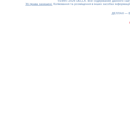
©1995–2026 DELLA. Все содержание данного сайта
Усі права захищені.
Копіювання та розміщення в інших засобах інформації
0.24(aws2)
060826-09:45:23
ДЕЛЛА® —