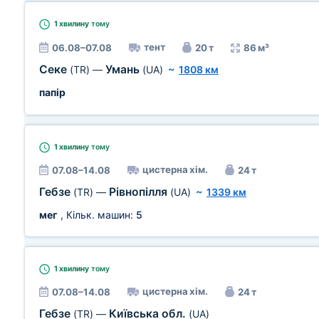
1 хвилину
тому
тент
06.08–07.08
20 т
86 м³
Секе
Умань
(TR)
—
(UA)
~
1808 км
папір
1 хвилину
тому
цистерна хім.
07.08–14.08
24 т
Гебзе
Рівнопілля
(TR)
—
(UA)
~
1339 км
мег
, Кільк. машин:
5
1 хвилину
тому
цистерна хім.
07.08–14.08
24 т
Гебзе
Київська обл.
(TR)
—
(UA)