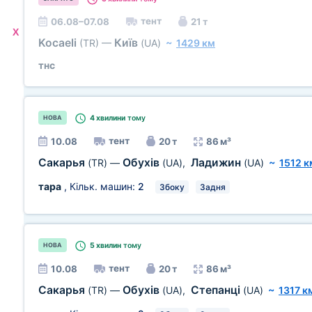
тент
06.08–07.08
21 т
X
Kocaeli
Київ
(TR)
—
(UA)
~
1429 км
тнс
4 хвилини
тому
НОВА
тент
10.08
20 т
86 м³
Сакарья
Обухів
Ладижин
(TR)
—
(UA)
,
(UA)
~
1512 к
тара
, Кільк. машин:
2
Збоку
Задня
5 хвилин
тому
НОВА
тент
10.08
20 т
86 м³
Сакарья
Обухів
Степанці
(TR)
—
(UA)
,
(UA)
~
1317 к