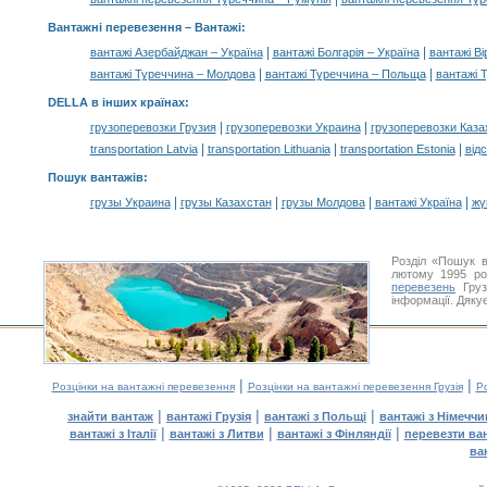
Вантажні перевезення –
Вантажі
:
|
|
вантажі Азербайджан – Україна
вантажі Болгарія – Україна
вантажі Ві
|
|
вантажі Туреччина – Молдова
вантажі Туреччина – Польща
вантажі 
DELLA в інших країнах
:
|
|
грузоперевозки Грузия
грузоперевозки Украина
грузоперевозки Каза
|
|
|
transportation Latvia
transportation Lithuania
transportation Estonia
від
Пошук вантажів
:
|
|
|
|
грузы Украина
грузы Казахстан
грузы Молдова
вантажі Україна
жү
Розділ «Пошук в
лютому 1995 ро
перевезень
Груз
інформації. Дяку
|
|
Розцінки на вантажні перевезення
Розцінки на вантажні перевезення Грузія
Ро
|
|
|
знайти вантаж
вантажі Грузія
вантажі з Польщі
вантажі з Німечч
|
|
|
вантажі з Італії
вантажі з Литви
вантажі з Фінляндії
перевезти ва
ва