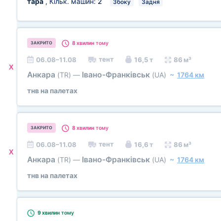
тара
, Кільк. машин:
2
Збоку
Задня
8 хвилин
тому
ЗАКРИТО
тент
06.08–11.08
16,5 т
86 м³
X
Анкара
Івано-Франківськ
(TR)
—
(UA)
~
1764 км
тнв на палетах
8 хвилин
тому
ЗАКРИТО
тент
06.08–11.08
16,6 т
86 м³
X
Анкара
Івано-Франківськ
(TR)
—
(UA)
~
1764 км
тнв на палетах
9 хвилин
тому