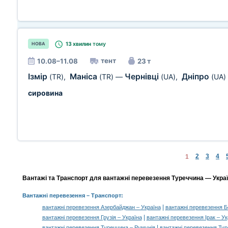
13 хвилин
тому
НОВА
тент
10.08–11.08
23 т
Ізмір
Маніса
Чернівці
Дніпро
(TR)
,
(TR)
—
(UA)
,
(UA)
сировина
2
3
4
1
Вантажі та Транспорт для вантажні перевезення Туреччина — Україн
Вантажні перевезення
– Транспорт:
|
вантажні перевезення Азербайджан – Україна
вантажні перевезення Бо
|
вантажні перевезення Грузія – Україна
вантажні перевезення Ірак – Ук
|
вантажні перевезення Туреччина – Румунія
вантажні перевезення Ту