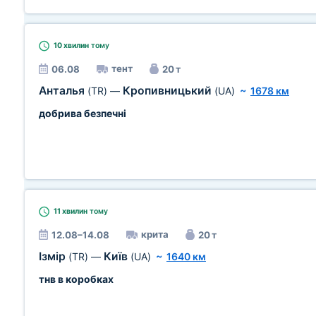
10 хвилин
тому
тент
06.08
20 т
Анталья
Кропивницький
(TR)
—
(UA)
~
1678 км
добрива безпечні
11 хвилин
тому
крита
12.08–14.08
20 т
Ізмір
Київ
(TR)
—
(UA)
~
1640 км
тнв в коробках