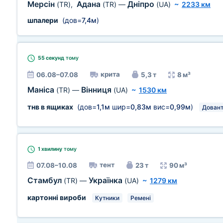
Мерсін
Адана
Дніпро
(TR)
,
(TR)
—
(UA)
~
2233 км
шпалери
(дов=
7,4м
)
55 секунд
тому
крита
06.08–07.08
5,3 т
8 м³
Маніса
Вінниця
(TR)
—
(UA)
~
1530 км
тнв в ящиках
(дов=
1,1м
шир=
0,83м
вис=
0,99м
)
Дован
1 хвилину
тому
тент
07.08–10.08
23 т
90 м³
Стамбул
Українка
(TR)
—
(UA)
~
1279 км
картонні вироби
Кутники
Ремені