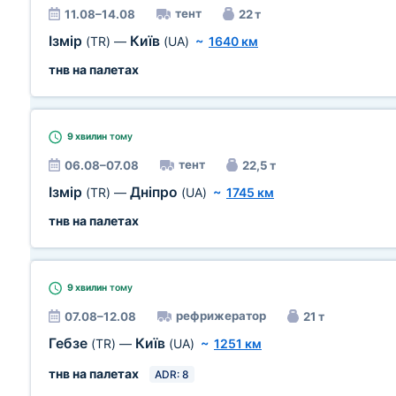
тент
11.08–14.08
22 т
Ізмір
Київ
(TR)
—
(UA)
~
1640 км
тнв на палетах
9 хвилин
тому
тент
06.08–07.08
22,5 т
Ізмір
Дніпро
(TR)
—
(UA)
~
1745 км
тнв на палетах
9 хвилин
тому
рефрижератор
07.08–12.08
21 т
Гебзе
Київ
(TR)
—
(UA)
~
1251 км
тнв на палетах
ADR: 8