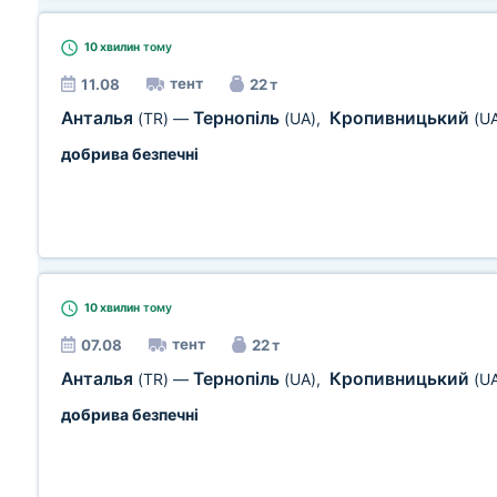
10 хвилин
тому
тент
11.08
22 т
Анталья
Тернопіль
Кропивницький
(TR)
—
(UA)
,
(U
добрива безпечні
10 хвилин
тому
тент
07.08
22 т
Анталья
Тернопіль
Кропивницький
(TR)
—
(UA)
,
(U
добрива безпечні