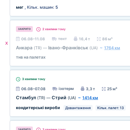
мег
, Кільк. машин:
5
2 хвилини
тому
ЗАКРИТО
тент
06.08–11.08
16,4 т
86 м³
X
Анкара
Івано-Франківськ
(TR)
—
(UA)
~
1764 км
тнв на палетах
3 хвилини
тому
ізотерм
06.08–07.08
3,3 т
25 м³
Стамбул
Стрий
(TR)
—
(UA)
~
1414 км
кондитерські вироби
Довантаження
Кільк. палет: 13
3 хвилини
тому
ЗАКРИТО