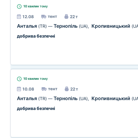
10 хвилин
тому
тент
12.08
22 т
Анталья
Тернопіль
Кропивницький
(TR)
—
(UA)
,
(U
добрива безпечні
10 хвилин
тому
тент
10.08
22 т
Анталья
Тернопіль
Кропивницький
(TR)
—
(UA)
,
(U
добрива безпечні