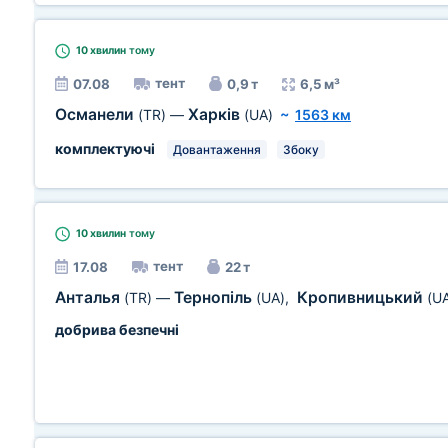
10 хвилин
тому
тент
07.08
0,9 т
6,5 м³
Османели
Харків
(TR)
—
(UA)
~
1563 км
комплектуючі
Довантаження
Збоку
10 хвилин
тому
тент
17.08
22 т
Анталья
Тернопіль
Кропивницький
(TR)
—
(UA)
,
(U
добрива безпечні