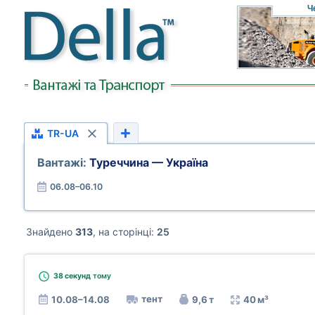
Ч
TR-UA
Вантажі:
Туреччина — Україна
06.08–06.10
Знайдено
313
, на сторінці:
25
38 секунд
тому
тент
10.08–14.08
9,6 т
40 м³