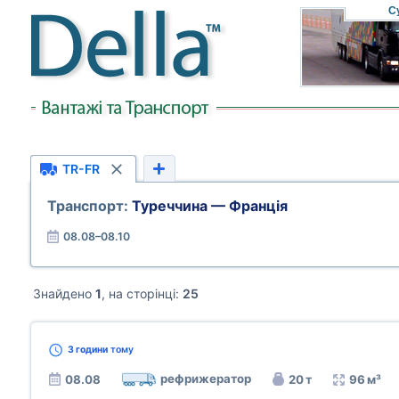
С
TR-FR
Транспорт:
Туреччина — Франція
08.08–08.10
Знайдено
1
, на сторінці:
25
3 години
тому
рефрижератор
08.08
20 т
96 м³