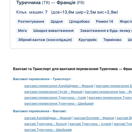
Туреччина
Франція
(TR)
—
(FR)
Кільк. машин:
7
(дов=
13,6м
шир=
2,5м
вис=
2,9м
)
Розтентування
Щодня
Цілодобово
Ремені 14
Жорстк
Мега
Швидке вивантаження
Завантаження в будь-якому м
Збірний вантаж (консолідація)
Кругорейс
Терміново
Ш
Вантажі та Транспорт для вантажні перевезення Туреччина — Франц
Вантажні перевезення
– Транспорт:
|
вантажні перевезення Азербайджан – Франція
вантажні перевезення Б
|
вантажні перевезення Грузія – Франція
вантажні перевезення Ірак – Ф
|
вантажні перевезення Туреччина – Італія
вантажні перевезення Туреч
вантажні перевезення Туреччина – Швейцарія
Вантажні перевезення –
Вантажі
:
|
|
вантажі Азербайджан – Франція
вантажі Болгарія – Франція
вантажі В
|
|
вантажі Туреччина – Бельгія
вантажі Туреччина – Іспанія
вантажі Тур
вантажі Туреччина – Швейцарія