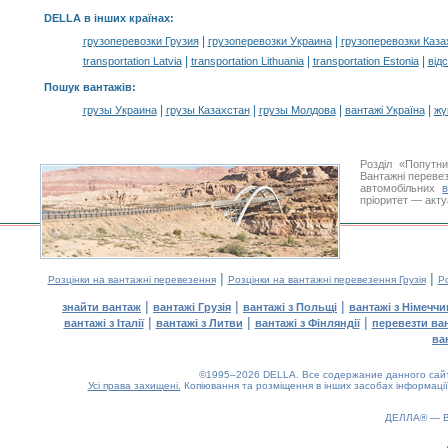
DELLA в інших країнах
:
|
|
грузоперевозки Грузия
грузоперевозки Украина
грузоперевозки Каза
|
|
|
transportation Latvia
transportation Lithuania
transportation Estonia
від
Пошук вантажів
:
|
|
|
|
грузы Украина
грузы Казахстан
грузы Молдова
вантажі Україна
жү
Розділ «Попутн
Вантажні перевез
автомобільних
пріоритет — акту
|
|
Розцінки на вантажні перевезення
Розцінки на вантажні перевезення Грузія
Ро
|
|
|
знайти вантаж
вантажі Грузія
вантажі з Польщі
вантажі з Німечч
|
|
|
вантажі з Італії
вантажі з Литви
вантажі з Фінляндії
перевезти ва
ва
©1995–2026 DELLA. Все содержание данного сайта
Усі права захищені.
Копіювання та розміщення в інших засобах інформації
1.02(aws3)
080826-09:06:05
ДЕЛЛА® —