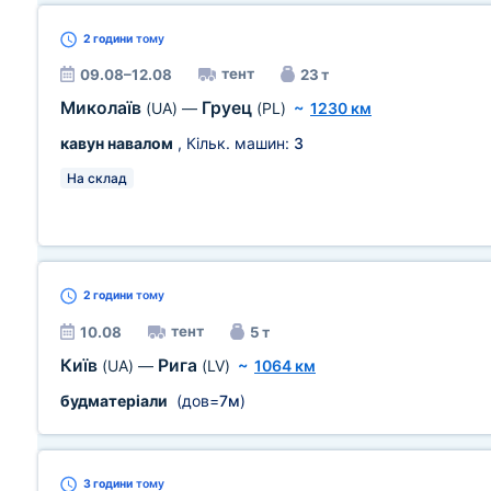
2 години
тому
тент
09.08–12.08
23 т
Миколаїв
Груец
(UA)
—
(PL)
~
1230 км
кавун навалом
, Кільк. машин:
3
На склад
2 години
тому
тент
10.08
5 т
Київ
Рига
(UA)
—
(LV)
~
1064 км
будматеріали
(дов=
7м
)
3 години
тому