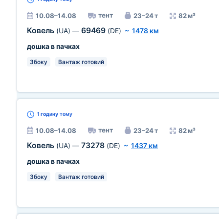
тент
10.08–14.08
23–24 т
82 м³
Ковель
69469
(UA)
—
(DE)
~
1478 км
дошка в пачках
Збоку
Вантаж готовий
1 годину
тому
тент
10.08–14.08
23–24 т
82 м³
Ковель
73278
(UA)
—
(DE)
~
1437 км
дошка в пачках
Збоку
Вантаж готовий