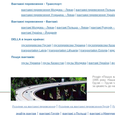
Вантажні перевезення
– Транспорт:
|
вантажні перевезення Молдова – Леван
вантажні перевезення Польщ
|
вантажні перевезення Угорщина – Леван
вантажні перевезення Україна
Вантажні перевезення –
Вантажі
:
|
|
вантажі Молдова – Леван
вантажі Польща – Леван
вантажі Румунія –
вантажі Україна – Йорданія
DELLA в інших країнах
:
|
|
грузоперевозки Грузия
грузоперевозки Украина
грузоперевозки Каза
|
|
|
transportation Latvia
transportation Lithuania
transportation Estonia
від
Пошук вантажів
:
|
|
|
|
грузы Украина
грузы Казахстан
грузы Молдова
вантажі Україна
жү
Розділ «Пошук в
1995 року. Наша
Грузія — Грузія 
за цікавість до 
|
|
Розцінки на вантажні перевезення
Розцінки на вантажні перевезення Грузія
Ро
|
|
|
знайти вантаж
вантажі Грузія
вантажі з Польщі
вантажі з Німечч