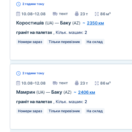
2 години
тому
тент
10.08–12.08
23 т
86 м³
Коростишів
Баку
(UA)
—
(AZ)
~
2350 км
граніт на палетах
, Кільк. машин:
2
Номери зараз
Тільки перевізник
На склад
2 години
тому
тент
10.08–12.08
23 т
86 м³
Мамрин
Баку
(UA)
—
(AZ)
~
2406 км
граніт на палетах
, Кільк. машин:
2
Номери зараз
Тільки перевізник
На склад