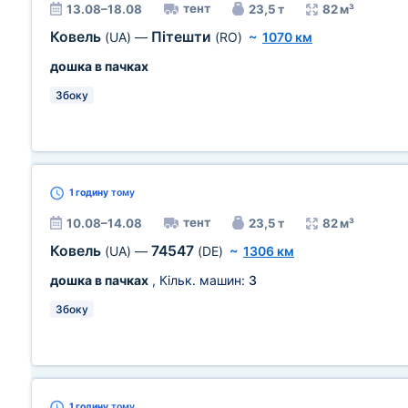
тент
13.08–18.08
23,5 т
82 м³
Ковель
Пітешти
(UA)
—
(RO)
~
1070 км
дошка в пачках
Збоку
1 годину
тому
тент
10.08–14.08
23,5 т
82 м³
Ковель
74547
(UA)
—
(DE)
~
1306 км
дошка в пачках
, Кільк. машин:
3
Збоку
1 годину
тому