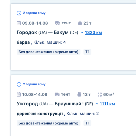
2 години
тому
тент
09.08–14.08
23 т
Городок
Бакум
(UA)
—
(DE)
~
1323 км
барда
, Кільк. машин:
4
Без довантаження (окреме авто)
T1
2 години
тому
тент
10.08–14.08
13 т
60 м³
Ужгород
Брауншвайг
(UA)
—
(DE)
~
1111 км
дерев'яні конструкції
, Кільк. машин:
2
Без довантаження (окреме авто)
T1