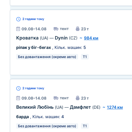
2 години
тому
тент
09.08–14.08
23 т
Кроватка
Dynín
(UA)
—
(CZ)
~
984 км
ріпак у біг-бегах
, Кільк. машин:
5
Без довантаження (окреме авто)
T1
2 години
тому
тент
09.08–14.08
23 т
Великий Любінь
Дамфлет
(UA)
—
(DE)
~
1274 км
барда
, Кільк. машин:
4
Без довантаження (окреме авто)
T1