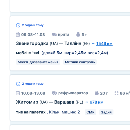
2 години
тому
крита
09.08–11.08
5 т
Звенигородка
Таллінн
(UA)
—
(EE)
~
1549 км
меблі м 'які
(дов=
6,5м
шир=
2,45м
вис=
2,4м
)
Можл. дозавантаження
Митний контроль
2 години
тому
рефрижератор
10.08–13.08
20 т
86 м
Житомир
Варшава
(UA)
—
(PL)
~
678 км
тнв на палетах
, Кільк. машин:
2
CMR
Задня