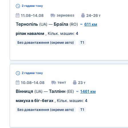
2 години
тому
зерновоз
11.08–14.08
24–26 т
Тернопіль
Браїла
(UA)
—
(RO)
~
611 км
ріпак навалом
, Кільк. машин:
4
Без довантаження (окреме авто)
T1
2 години
тому
тент
10.08–14.08
23 т
Вінниця
Таллінн
(UA)
—
(EE)
~
1461 км
макуха в біг-бегах
, Кільк. машин:
4
Без довантаження (окреме авто)
T1