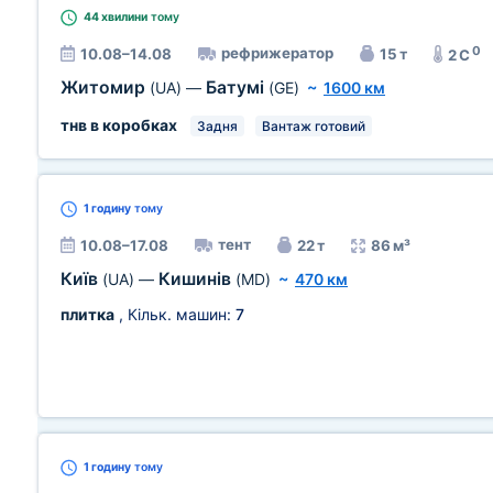
44 хвилини
тому
0
рефрижератор
10.08–14.08
15 т
2 C
Житомир
Батумі
(UA)
—
(GE)
~
1600 км
тнв в коробках
Задня
Вантаж готовий
1 годину
тому
тент
10.08–17.08
22 т
86 м³
Київ
Кишинів
(UA)
—
(MD)
~
470 км
плитка
, Кільк. машин:
7
1 годину
тому