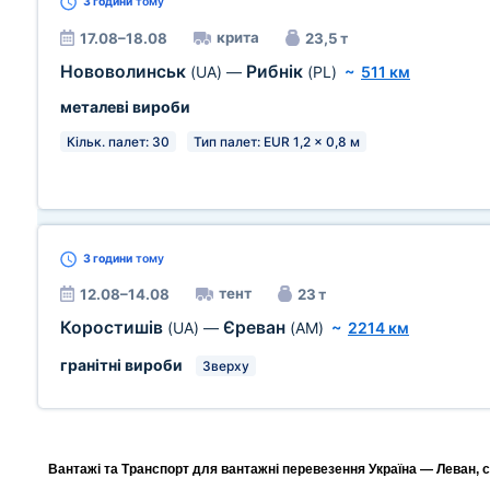
3 години
тому
крита
17.08–18.08
23,5 т
Нововолинськ
Рибнік
(UA)
—
(PL)
~
511 км
металеві вироби
Кільк. палет: 30
Тип палет: EUR 1,2 x 0,8 м
3 години
тому
тент
12.08–14.08
23 т
Коростишів
Єреван
(UA)
—
(AM)
~
2214 км
гранітні вироби
Зверху
Вантажі та Транспорт для вантажні перевезення Україна — Леван, с