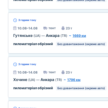
3 години
тому
тент
10.08–14.08
23 т
Гутянське
Анкара
(UA)
—
(TR)
~
1669 км
пиломатеріал обрізний
Без довантаження (окреме авто)
3 години
тому
тент
10.08–14.08
23 т
Хочине
Анкара
(UA)
—
(TR)
~
1796 км
пиломатеріал обрізний
Без довантаження (окреме авто)