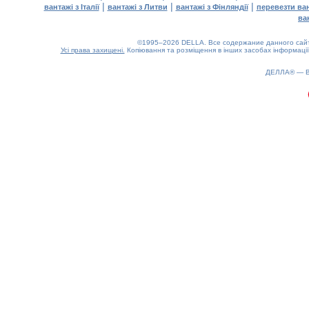
|
|
|
вантажі з Італії
вантажі з Литви
вантажі з Фінляндії
перевезти ва
ва
©1995–2026 DELLA. Все содержание данного сайта
Усі права захищені.
Копіювання та розміщення в інших засобах інформації
0.24(aws3)
090826-00:09:57
ДЕЛЛА® —