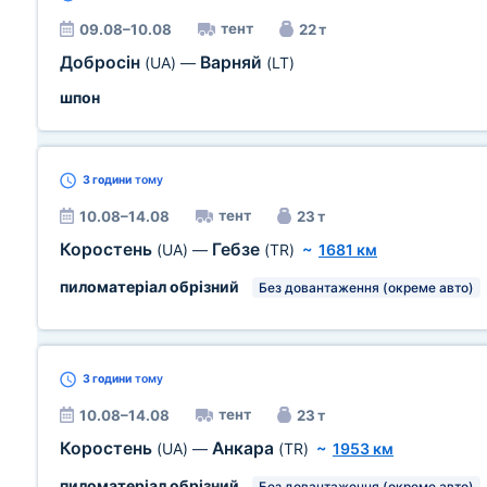
тент
09.08–10.08
22 т
Добросін
Варняй
(UA)
—
(LT)
шпон
3 години
тому
тент
10.08–14.08
23 т
Коростень
Гебзе
(UA)
—
(TR)
~
1681 км
пиломатеріал обрізний
Без довантаження (окреме авто)
3 години
тому
тент
10.08–14.08
23 т
Коростень
Анкара
(UA)
—
(TR)
~
1953 км
пиломатеріал обрізний
Без довантаження (окреме авто)