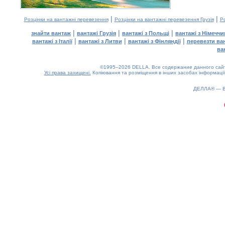
|
|
Розцінки на вантажні перевезення
Розцінки на вантажні перевезення Грузія
Ро
|
|
|
знайти вантаж
вантажі Грузія
вантажі з Польщі
вантажі з Німечч
|
|
|
вантажі з Італії
вантажі з Литви
вантажі з Фінляндії
перевезти ва
ва
©1995–2026 DELLA. Все содержание данного сайта
Усі права захищені.
Копіювання та розміщення в інших засобах інформації
0.14(aws3)
100826-23:12:18
ДЕЛЛА® —