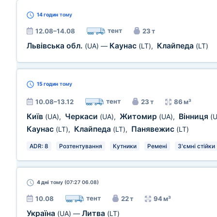
14 годин
тому
тент
12.08–14.08
23 т
Львівська обл.
Каунас
Клайпеда
(UA)
—
(LT)
,
(LT)
15 годин
тому
тент
10.08–13.12
23 т
86 м³
Київ
Черкаси
Житомир
Вінниця
(UA)
,
(UA)
,
(UA)
,
(
Каунас
Клайпеда
Панявежис
(LT)
,
(LT)
,
(LT)
ADR: 8
Розтентування
Кутники
Ремені
З'ємні стійки
4 дні
тому (07:27 06.08)
тент
10.08
22 т
94 м³
Україна
Литва
(UA)
—
(LT)