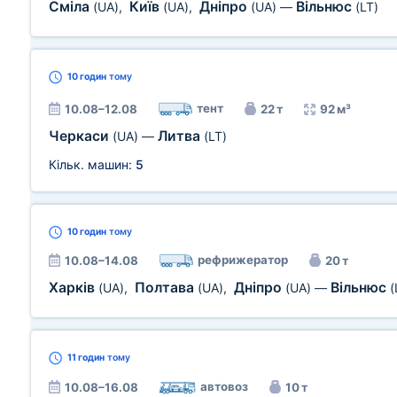
Сміла
Київ
Дніпро
Вільнюс
(UA)
,
(UA)
,
(UA)
—
(LT)
10 годин
тому
тент
10.08–12.08
22 т
92 м³
Черкаси
Литва
(UA)
—
(LT)
Кільк. машин:
5
10 годин
тому
рефрижератор
10.08–14.08
20 т
Харків
Полтава
Дніпро
Вільнюс
(UA)
,
(UA)
,
(UA)
—
(
11 годин
тому
автовоз
10.08–16.08
10 т