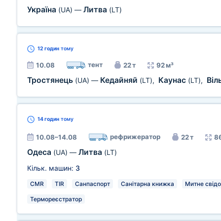
Україна
Литва
(UA)
—
(LT)
12 годин
тому
тент
10.08
22 т
92 м³
Тростянець
Кедайняй
Каунас
Віл
(UA)
—
(LT)
,
(LT)
,
14 годин
тому
рефрижератор
10.08–14.08
22 т
8
Одеса
Литва
(UA)
—
(LT)
Кільк. машин:
3
CMR
TIR
Санпаспорт
Санітарна книжка
Митне свід
Термореєстратор