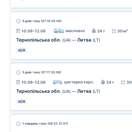
5 днів
тому (07:18 05.08)
масловоз
10.08–12.08
24 т
30 м³
Тернопільська обл.
Литва
(UA)
—
(LT)
ADR
5 днів
тому (07:17 05.08)
цистерна харч.
10.08–12.08
24 т
30
Тернопільська обл.
Литва
(UA)
—
(LT)
ADR
1 тиждень
тому (08:32 31.07)