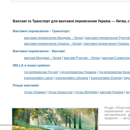
Вантажі та Транспорт для вантажні перевезення Україна — Литва, с
Вантажні перевезення
– Транспорт:
|
вантажні перевезення Молдова – Литва
вантажні перевезення Румунія
|
вантажні перевезення Україна – Латвія
вантажні перевезення Україна
Вантажні перевезення –
Вантажі
:
|
|
вантажі Молдова – Литва
вантажі Румунія – Литва
вантажі Словаччин
DELLA в інших країнах
:
|
|
грузоперевозки Грузия
грузоперевозки Украина
грузоперевозки Каза
|
|
|
transportation Latvia
transportation Lithuania
transportation Estonia
від
Пошук вантажів
:
|
|
|
|
грузы Украина
грузы Казахстан
грузы Молдова
вантажі Україна
жү
Розділ «Попутни
перевезення за
автомобільних
пріоритет — акту