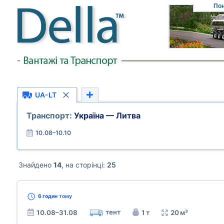
Пон
UA-LT
Транспорт:
Україна — Литва
10.08–10.10
Знайдено
14
, на сторінці:
25
6 годин
тому
тент
10.08–31.08
1 т
20 м³