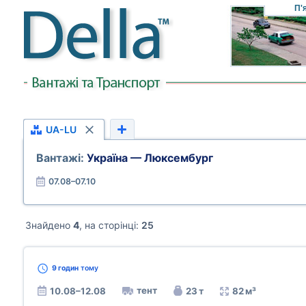
П'
UA-LU
Вантажі:
Україна — Люксембург
07.08–07.10
Знайдено
4
, на сторінці:
25
9 годин
тому
тент
10.08–12.08
23 т
82 м³