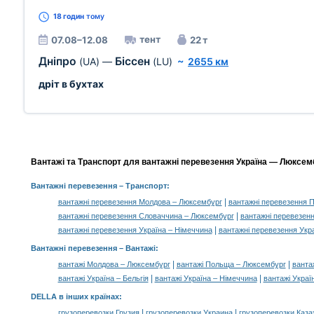
18 годин
тому
тент
07.08–12.08
22 т
Дніпро
Біссен
(UA)
—
(LU)
~
2655 км
дріт в бухтах
Вантажі та Транспорт для вантажні перевезення Україна — Люксемб
Вантажні перевезення
– Транспорт:
|
вантажні перевезення Молдова – Люксембург
вантажні перевезення 
|
вантажні перевезення Словаччина – Люксембург
вантажні перевезен
|
вантажні перевезення Україна – Німеччина
вантажні перевезення Укра
Вантажні перевезення –
Вантажі
:
|
|
вантажі Молдова – Люксембург
вантажі Польща – Люксембург
ванта
|
|
вантажі Україна – Бельгія
вантажі Україна – Німеччина
вантажі Украї
DELLA в інших країнах
:
|
|
грузоперевозки Грузия
грузоперевозки Украина
грузоперевозки Каза