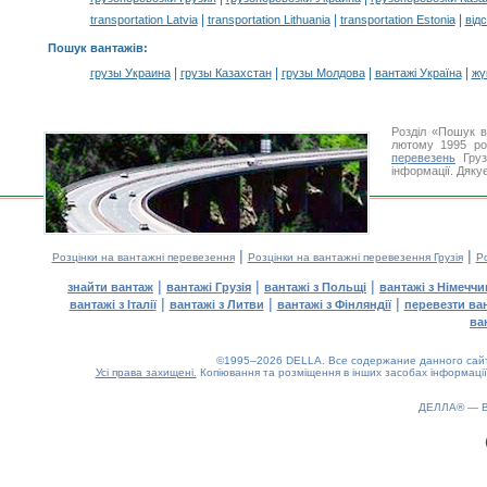
|
|
|
transportation Latvia
transportation Lithuania
transportation Estonia
від
Пошук вантажів
:
|
|
|
|
грузы Украина
грузы Казахстан
грузы Молдова
вантажі Україна
жү
Розділ «Пошук в
лютому 1995 ро
перевезень
Груз
інформації. Дяку
|
|
Розцінки на вантажні перевезення
Розцінки на вантажні перевезення Грузія
Ро
|
|
|
знайти вантаж
вантажі Грузія
вантажі з Польщі
вантажі з Німечч
|
|
|
вантажі з Італії
вантажі з Литви
вантажі з Фінляндії
перевезти ва
ва
©1995–2026 DELLA. Все содержание данного сайта
Усі права захищені.
Копіювання та розміщення в інших засобах інформації
0.13(aws3)
070826-04:16:36
ДЕЛЛА® —