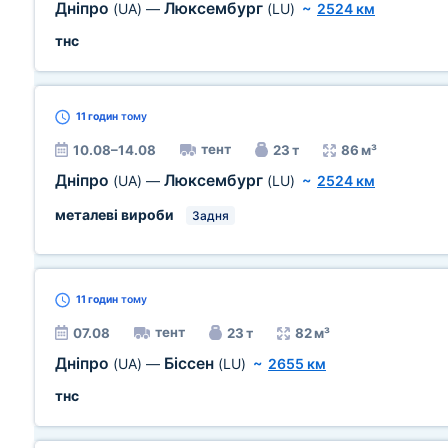
Дніпро
Люксембург
(UA)
—
(LU)
~
2524 км
тнс
11 годин
тому
тент
10.08–14.08
23 т
86 м³
Дніпро
Люксембург
(UA)
—
(LU)
~
2524 км
металеві вироби
Задня
11 годин
тому
тент
07.08
23 т
82 м³
Дніпро
Біссен
(UA)
—
(LU)
~
2655 км
тнс