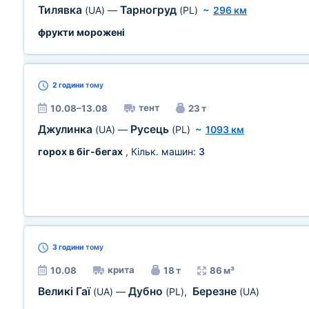
Тилявка
Тарногруд
(UA)
—
(PL)
~
296 км
фрукти морожені
2 години
тому
тент
10.08–13.08
23 т
Джулинка
Русець
(UA)
—
(PL)
~
1093 км
горох в біг-бегах
, Кільк. машин:
3
3 години
тому
крита
10.08
18 т
86 м³
Великі Гаї
Дубно
Березне
(UA)
—
(PL)
,
(UA)