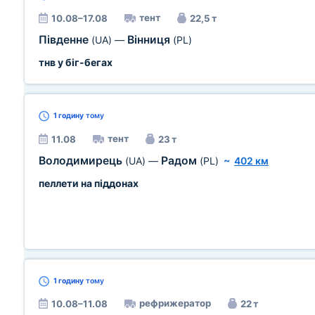
тент
10.08–17.08
22,5 т
Південне
Вінниця
(UA)
—
(PL)
тнв у біг-бегах
1 годину
тому
тент
11.08
23 т
Володимирець
Радом
(UA)
—
(PL)
~
402 км
пеллети на піддонах
1 годину
тому
рефрижератор
10.08–11.08
22 т