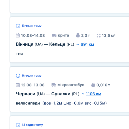
5 годин
тому
крита
10.08–14.08
2,3 т
13,5 м³
Вінниця
Кельце
(UA)
—
(PL)
~
691 км
тнс
6 годин
тому
мікроавтобус
12.08–13.08
0,016 т
Черкаси
Сувалки
(UA)
—
(PL)
~
1106 км
велосипеди
(дов=
1,2м
шир=
0,6м
вис=
0,15м
)
13 годин
тому