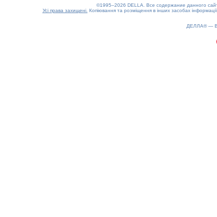
©1995–2026 DELLA. Все содержание данного сайта
Усі права захищені.
Копіювання та розміщення в інших засобах інформації
0.25(aws2)
090826-14:16:24
ДЕЛЛА® —