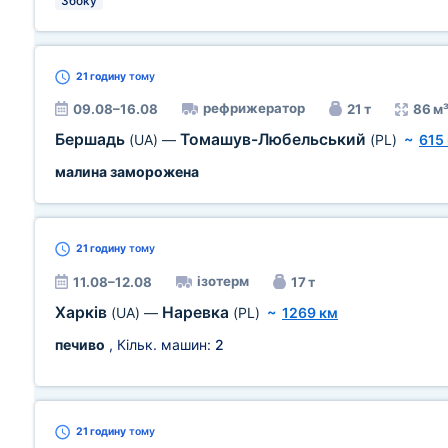
Збоку
21 годину
тому
рефрижератор
09.08–16.08
21 т
86 м
Бершадь
Томашув-Любельський
(UA)
—
(PL)
~
615
малина заморожена
21 годину
тому
ізотерм
11.08–12.08
17 т
Харків
Наревка
(UA)
—
(PL)
~
1269 км
печиво
, Кільк. машин:
2
21 годину
тому