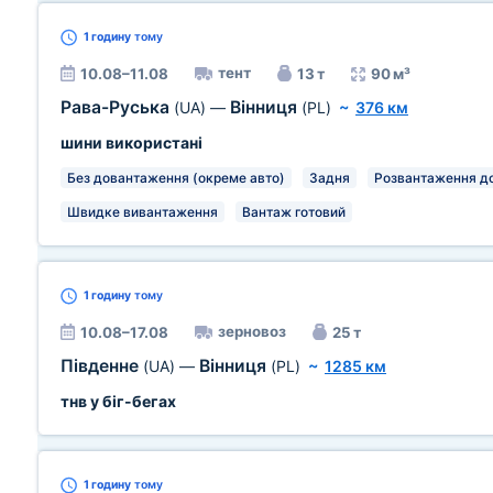
1 годину
тому
тент
10.08–11.08
13 т
90 м³
Рава-Руська
Вінниця
(UA)
—
(PL)
~
376 км
шини використані
Без довантаження (окреме авто)
Задня
Розвантаження до
Швидке вивантаження
Вантаж готовий
1 годину
тому
зерновоз
10.08–17.08
25 т
Південне
Вінниця
(UA)
—
(PL)
~
1285 км
тнв у біг-бегах
1 годину
тому