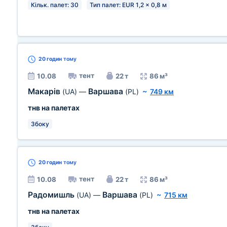
Кільк. палет: 30
Тип палет: EUR 1,2 x 0,8 м
20 годин
тому
тент
10.08
22 т
86 м³
Макарів
Варшава
(UA)
—
(PL)
~
749 км
тнв на палетах
Збоку
20 годин
тому
тент
10.08
22 т
86 м³
Радомишль
Варшава
(UA)
—
(PL)
~
715 км
тнв на палетах