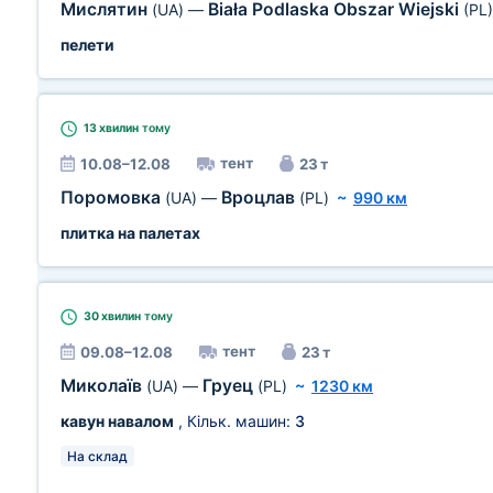
Мислятин
Biała Podlaska Obszar Wiejski
(UA)
—
(PL)
пелети
13 хвилин
тому
тент
10.08–12.08
23 т
Поромовка
Вроцлав
(UA)
—
(PL)
~
990 км
плитка на палетах
30 хвилин
тому
тент
09.08–12.08
23 т
Миколаїв
Груец
(UA)
—
(PL)
~
1230 км
кавун навалом
, Кільк. машин:
3
На склад