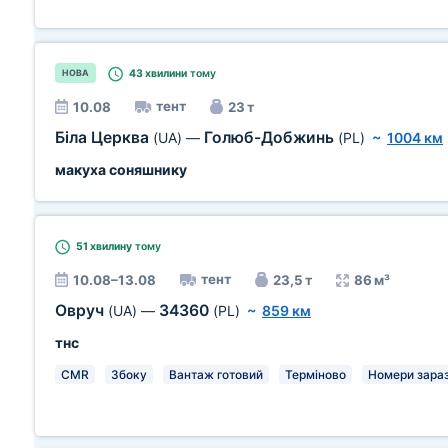
43 хвилини
тому
НОВА
тент
10.08
23 т
Біла Церква
Голюб-Добжинь
(UA)
—
(PL)
~
1004 км
макуха соняшнику
51 хвилину
тому
тент
10.08–13.08
23,5 т
86 м³
Овруч
34360
(UA)
—
(PL)
~
859 км
тнс
CMR
Збоку
Вантаж готовий
Терміново
Номери зара