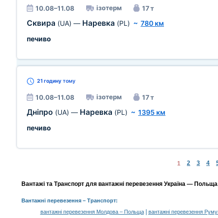
ізотерм
10.08–11.08
17 т
Сквира
Наревка
(UA)
—
(PL)
~
780 км
печиво
21 годину
тому
ізотерм
10.08–11.08
17 т
Дніпро
Наревка
(UA)
—
(PL)
~
1395 км
печиво
2
3
4
1
Вантажі та Транспорт для вантажні перевезення Україна — Польща,
Вантажні перевезення
– Транспорт:
|
вантажні перевезення Молдова – Польща
вантажні перевезення Руму