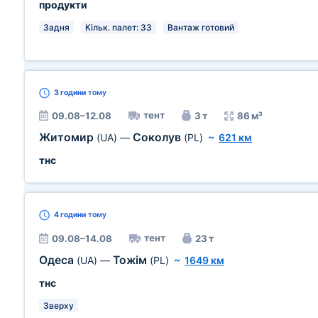
продукти
Задня
Кільк. палет: 33
Вантаж готовий
3 години
тому
тент
09.08–12.08
3 т
86 м³
Житомир
Соколув
(UA)
—
(PL)
~
621 км
тнс
4 години
тому
тент
09.08–14.08
23 т
Одеса
Тожім
(UA)
—
(PL)
~
1649 км
тнс
Зверху