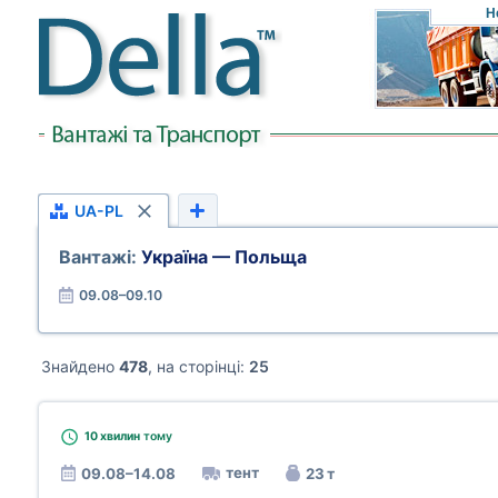
Н
UA-PL
Вантажі:
Україна — Польща
09.08–09.10
Знайдено
478
, на сторінці:
25
10 хвилин
тому
тент
09.08–14.08
23 т