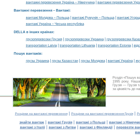
|
вантажні перевезення Україна – Німеччина
вантажні перевезення Укр
Вантажні перевезення –
Вантажі
:
|
|
вантажі Молдова – Польща
вантажі Румунія – Польща
вантажі Угор
вантажі Україна – Чеська республіка
DELLA в інших країнах
:
|
|
грузоперевозки Грузия
грузоперевозки Украина
грузоперевозки Каза
|
|
|
transportation Latvia
transportation Lithuania
transportation Estonia
від
Пошук вантажів
:
|
|
|
|
грузы Украина
грузы Казахстан
грузы Молдова
вантажі Україна
жү
Розділ «Пошук в
1995 року. Наша
Грузія — Грузія 
за цікавість до 
|
|
Розцінки на вантажні перевезення
Розцінки на вантажні перевезення Грузія
Ро
|
|
|
знайти вантаж
вантажі Грузія
вантажі з Польщі
вантажі з Німечч
|
|
|
вантажі з Італії
вантажі з Литви
вантажі з Фінляндії
перевезти ва
ва