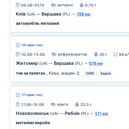
автовоз
09.08–01.10
0,75 т
Київ
Варшава
(UA)
—
(PL)
~
788 км
автомобіль легковий
16 годин
тому
рефрижератор
10.08–13.08
20 т
86 м
Житомир
Варшава
(UA)
—
(PL)
~
678 км
тнв на палетах
, Кільк. машин:
2
CMR
Задня
17 годин
тому
крита
17.08–18.08
23,5 т
Нововолинськ
Рибнік
(UA)
—
(PL)
~
511 км
металеві вироби