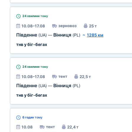
24 хвилини
тому
зерновоз
10.08–17.08
25 т
Південне
Вінниця
(UA)
—
(PL)
~
1285 км
тнв у біг-бегах
24 хвилини
тому
тент
10.08–17.08
22,5 т
Південне
Вінниця
(UA)
—
(PL)
тнв у біг-бегах
6 годин
тому
тент
10.08
22,4 т