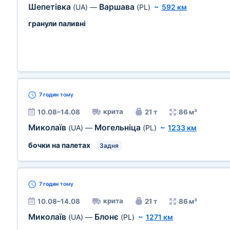
Шепетівка
Варшава
(UA)
—
(PL)
~
592 км
гранули паливні
7 годин
тому
крита
10.08–14.08
21 т
86 м³
Миколаїв
Могельніца
(UA)
—
(PL)
~
1233 км
бочки на палетах
Задня
7 годин
тому
крита
10.08–14.08
21 т
86 м³
Миколаїв
Блонє
(UA)
—
(PL)
~
1271 км