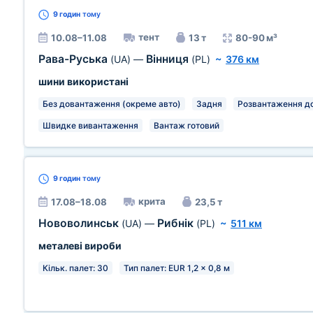
9 годин
тому
тент
10.08–11.08
13 т
80-90 м³
Рава-Руська
Вінниця
(UA)
—
(PL)
~
376 км
шини використані
Без довантаження (окреме авто)
Задня
Розвантаження до
Швидке вивантаження
Вантаж готовий
9 годин
тому
крита
17.08–18.08
23,5 т
Нововолинськ
Рибнік
(UA)
—
(PL)
~
511 км
металеві вироби
Кільк. палет: 30
Тип палет: EUR 1,2 x 0,8 м