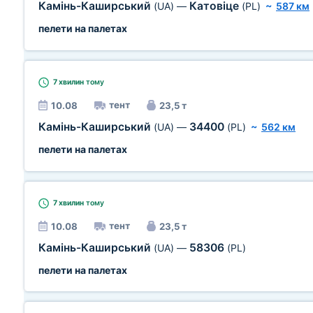
Камінь-Каширський
Катовіце
(UA)
—
(PL)
~
587 км
пелети на палетах
7 хвилин
тому
тент
10.08
23,5 т
Камінь-Каширський
34400
(UA)
—
(PL)
~
562 км
пелети на палетах
7 хвилин
тому
тент
10.08
23,5 т
Камінь-Каширський
58306
(UA)
—
(PL)
пелети на палетах