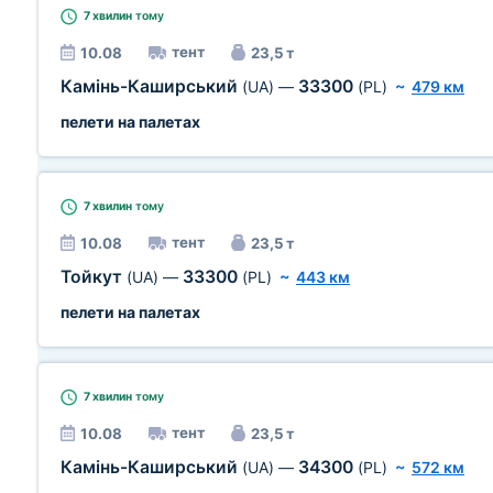
7 хвилин
тому
тент
10.08
23,5 т
Камінь-Каширський
33300
(UA)
—
(PL)
~
479 км
пелети на палетах
7 хвилин
тому
тент
10.08
23,5 т
Тойкут
33300
(UA)
—
(PL)
~
443 км
пелети на палетах
7 хвилин
тому
тент
10.08
23,5 т
Камінь-Каширський
34300
(UA)
—
(PL)
~
572 км