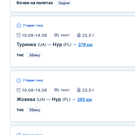
бочки на палетах
Задня
7 годин
тому
тент
10.08–14.08
23,5 т
Туринка
Нур
(UA)
—
(PL)
~
378 км
тнс
Збоку
7 годин
тому
тент
10.08–14.08
23,5 т
Жовква
Нур
(UA)
—
(PL)
~
385 км
тнс
Збоку