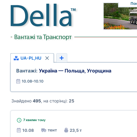
Пон
UA-PL,HU
Вантажі:
Україна — Польща, Угорщина
10.08–10.10
Знайдено
495
, на сторінці:
25
7 хвилин
тому
тент
10.08
23,5 т