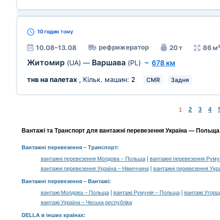
10 годин
тому
рефрижератор
10.08–13.08
20 т
86 м
Житомир
Варшава
(UA)
—
(PL)
~
678 км
тнв на палетах
, Кільк. машин:
2
CMR
Задня
2
3
4
1
Вантажі та Транспорт для вантажні перевезення Україна — Польща,
Вантажні перевезення
– Транспорт:
|
вантажні перевезення Молдова – Польща
вантажні перевезення Руму
|
вантажні перевезення Україна – Німеччина
вантажні перевезення Укр
Вантажні перевезення –
Вантажі
:
|
|
вантажі Молдова – Польща
вантажі Румунія – Польща
вантажі Угор
вантажі Україна – Чеська республіка
DELLA в інших країнах
: