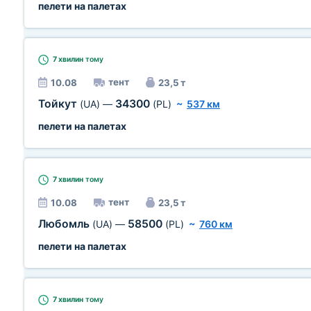
пелети на палетах
7 хвилин
тому
тент
10.08
23,5 т
Тойкут
34300
(UA)
—
(PL)
~
537 км
пелети на палетах
7 хвилин
тому
тент
10.08
23,5 т
Любомль
58500
(UA)
—
(PL)
~
760 км
пелети на палетах
7 хвилин
тому