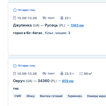
10 годин
тому
тент
10.08–13.08
23 т
Джулинка
Русець
(UA)
—
(PL)
~
1093 км
горох в біг-бегах
, Кільк. машин:
3
10 годин
тому
тент
10.08–13.08
23,5 т
86 м³
Овруч
34360
(UA)
—
(PL)
~
859 км
тнс
CMR
Збоку
Вантаж готовий
Терміново
Номери зара