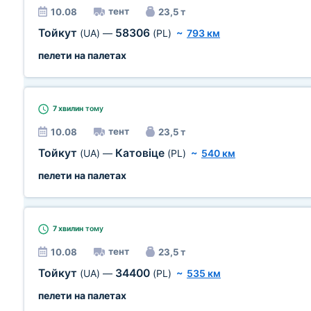
тент
10.08
23,5 т
Тойкут
58306
(UA)
—
(PL)
~
793 км
пелети на палетах
7 хвилин
тому
тент
10.08
23,5 т
Тойкут
Катовіце
(UA)
—
(PL)
~
540 км
пелети на палетах
7 хвилин
тому
тент
10.08
23,5 т
Тойкут
34400
(UA)
—
(PL)
~
535 км
пелети на палетах