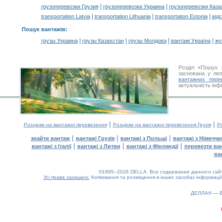
|
|
грузоперевозки Грузия
грузоперевозки Украина
грузоперевозки Каза
|
|
|
transportation Latvia
transportation Lithuania
transportation Estonia
від
Пошук вантажів
:
|
|
|
|
грузы Украина
грузы Казахстан
грузы Молдова
вантажі Україна
жү
Розділ «Пошук 
заснована у лют
вантажних пере
актуальність інф
|
|
Розцінки на вантажні перевезення
Розцінки на вантажні перевезення Грузія
Ро
|
|
|
знайти вантаж
вантажі Грузія
вантажі з Польщі
вантажі з Німечч
|
|
|
вантажі з Італії
вантажі з Литви
вантажі з Фінляндії
перевезти ва
ва
©1995–2026 DELLA. Все содержание данного сайта
Усі права захищені.
Копіювання та розміщення в інших засобах інформації
0.23(aws4)
100826-07:05:25
ДЕЛЛА® —