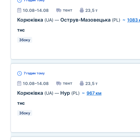
7 годин
тому
тент
10.08–14.08
23,5 т
Корюківка
Острув-Мазовецька
(UA)
—
(PL)
~
1083 
тнс
Збоку
7 годин
тому
тент
10.08–14.08
23,5 т
Корюківка
Нур
(UA)
—
(PL)
~
967 км
тнс
Збоку