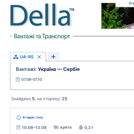
П'
UA-RS
Вантажі:
Україна — Сербія
07.08–07.10
Знайдено
5
, на сторінці:
25
6 годин
тому
крита
10.08–13.08
0,2 т