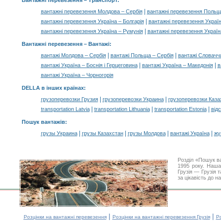
Вантажні перевезення
– Транспорт:
|
вантажні перевезення Молдова – Сербія
вантажні перевезення Польщ
|
вантажні перевезення Україна – Болгарія
вантажні перевезення Україн
|
вантажні перевезення Україна – Румунія
вантажні перевезення Украї
Вантажні перевезення –
Вантажі
:
|
|
вантажі Молдова – Сербія
вантажі Польща – Сербія
вантажі Словачч
|
|
вантажі Україна – Боснія і Герцеговина
вантажі Україна – Македонія
в
вантажі Україна – Чорногорія
DELLA в інших країнах
:
|
|
грузоперевозки Грузия
грузоперевозки Украина
грузоперевозки Каза
|
|
|
transportation Latvia
transportation Lithuania
transportation Estonia
від
Пошук вантажів
:
|
|
|
|
грузы Украина
грузы Казахстан
грузы Молдова
вантажі Україна
жү
Розділ «Пошук в
1995 року. Наша
Грузія — Грузія 
за цікавість до 
|
|
Розцінки на вантажні перевезення
Розцінки на вантажні перевезення Грузія
Ро