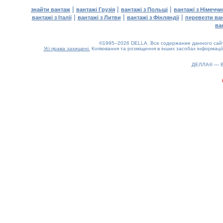
|
|
|
знайти вантаж
вантажі Грузія
вантажі з Польщі
вантажі з Німечч
|
|
|
вантажі з Італії
вантажі з Литви
вантажі з Фінляндії
перевезти ва
ва
©1995–2026 DELLA. Все содержание данного сайта
Усі права захищені.
Копіювання та розміщення в інших засобах інформації
0.12(aws4)
070826-20:57:41
ДЕЛЛА® —