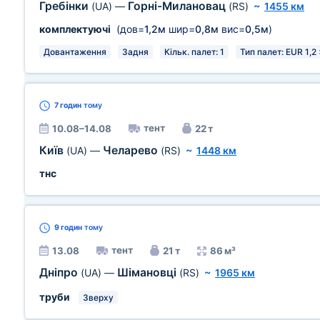
Гребінки
Горні-Милановац
(UA)
—
(RS)
~
1455 км
комплектуючі
(дов=
1,2м
шир=
0,8м
вис=
0,5м
)
Довантаження
Задня
Кільк. палет: 1
Тип палет: EUR 1,2 
7 годин
тому
тент
10.08–14.08
22 т
Київ
Челарево
(UA)
—
(RS)
~
1448 км
тнс
9 годин
тому
тент
13.08
21 т
86 м³
Дніпро
Шімановці
(UA)
—
(RS)
~
1965 км
труби
Зверху