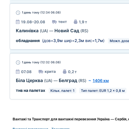
1 день
тому (12:34 06.08)
тент
19.08–20.08
1,9 т
Калинівка
Новий Сад
(UA)
—
(RS)
обладнання
(дов=
3,9м
шир=
2,3м
вис=
1,7м
)
Можл. доз
1 день
тому (12:32 06.08)
крита
07.08
0,2 т
Біла Церква
Белград
(UA)
—
(RS)
~
1406 км
тнв на палетах
Кільк. палет: 1
Тип палет: EUR 1,2 x 0,8 м
Вантажі та Транспорт для вантажні перевезення Україна — Сербія, 